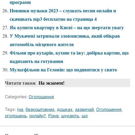
програми
Новинки музыки 2023 – слушать песни онлайн и
скачивать mp3 бесплатно на страница 4
Як купити квартиру в Києві – на що звертати увагу
У Мукачеві затримали зловмисника, який обікрав
автомобіль місцевого жителя
Фільми про кухарів, кухню та їжу: добірка картин, що
надихають на готування
Мультфільми на Геловін: що подивитися у свято
Читати також
На экзамен!
Categories:
Оголошення
Tags:
(на
,
безкоштовних
,
дошках
,
зазвичай
,
Оголошення
,
оголошень
,
онлайн?
,
Різне
,
шукають
,
що