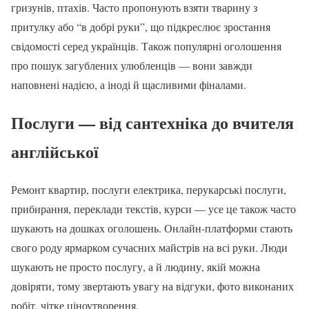
гризунів, птахів. Часто пропонують взяти тварину з
притулку або “в добрі руки”, що підкреслює зростання
свідомості серед українців. Також популярні оголошення
про пошук загублених улюбленців — вони завжди
наповнені надією, а іноді й щасливими фіналами.
Послуги — від сантехніка до вчителя
англійської
Ремонт квартир, послуги електрика, перукарські послуги,
прибирання, переклади текстів, курси — усе це також часто
шукають на дошках оголошень. Онлайн-платформи стають
свого роду ярмарком сучасних майстрів на всі руки. Люди
шукають не просто послугу, а й людину, якій можна
довіряти, тому звертають увагу на відгуки, фото виконаних
робіт, чітке ціноутворення.