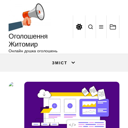
Оголошення
Перейти
Житомир
до
вмісту
Оголошення
Житомир
Онлайн дошка оголошень
ЗМІСТ