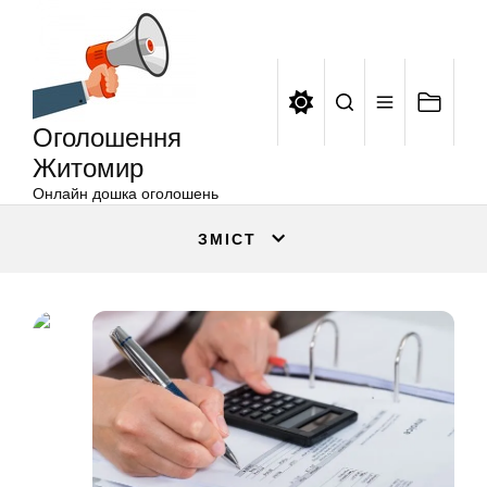
Оголошення
Перейти
Житомир
до
вмісту
Оголошення
Житомир
Онлайн дошка оголошень
ЗМІСТ