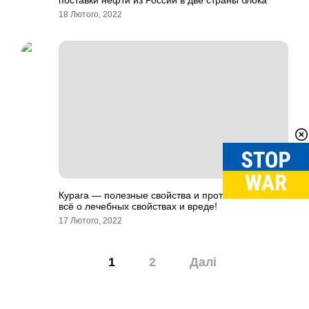
поставки нефти из России в две страны блока
18 Лютого, 2022
Курага — полезные свойства и противопоказания:
всё о лечебных свойствах и вреде!
17 Лютого, 2022
Навігація
1
2
Далі
записів