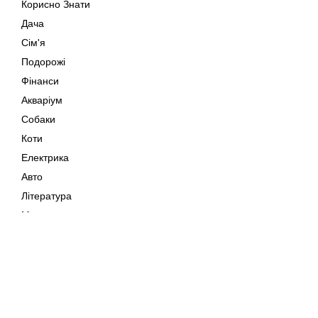
Корисно Знати
Дача
Сім'я
Подорожі
Фінанси
Акваріум
Собаки
Коти
Електрика
Авто
Література
Музика
Дозвілля
Кіно
Мапа сайту
Своїми Руками
Тварини
Авторське право © 202
Поради