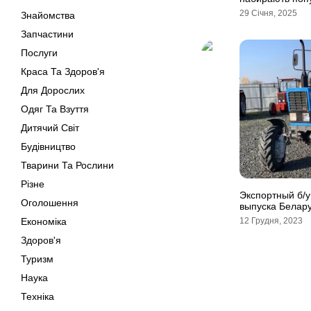
29 Січня, 2025
Знайомства
Запчастини
Послуги
Краса Та Здоров'я
Для Дорослих
Одяг Та Взуття
Дитячий Світ
Будівництво
Тварини Та Рослини
Різне
Экспортный б/у
Оголошення
выпуска Белару
Економіка
12 Грудня, 2023
Здоров'я
Туризм
Наука
Техніка