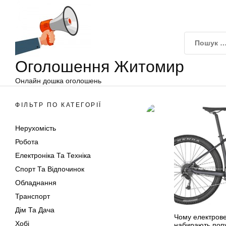
Оголошення
Перейти
Житомир
до
вмісту
Оголошення Житомир
Онлайн дошка оголошень
ФІЛЬТР ПО КАТЕГОРІЇ
Нерухомість
Робота
Електроніка Та Техніка
Спорт Та Відпочинок
Обладнання
Транспорт
Дім Та Дача
Чому електров
Хобі
набирають поп