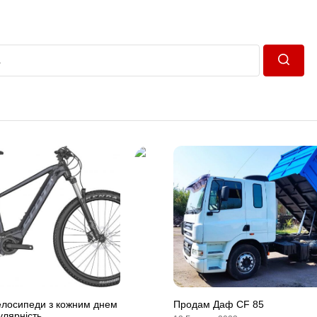
Пошук
елосипеди з кожним днем
Продам Даф CF 85
улярність