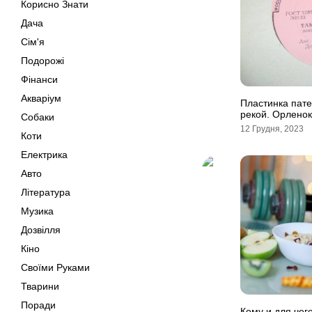
Корисно Знати
Дача
Сім'я
Подорожі
Фінанси
Акваріум
Пластинка пат
рекой. Орленок
Собаки
12 Грудня, 2023
Коти
Електрика
Авто
Література
Музика
Дозвілля
Кіно
Своїми Руками
Тварини
Поради
Кому и для чег