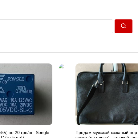
Пошук
=5V, по 20 грн/шт. Songle
Продам мужской кожаный пор
 (от 5 шт!)
сумка (на плечо), деловой, но