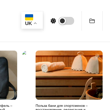
UK
тфель –
Польза бани для спортсменов –
вый
восстановление, релаксация и