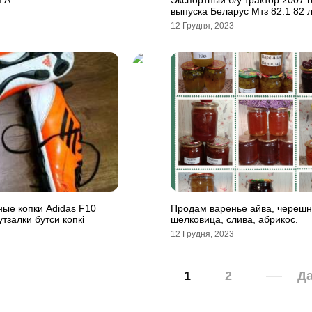
 А
Экспортный б/у трактор 2007 
выпуска Беларус Мтз 82.1 82 л
12 Грудня, 2023
ые копки Adidas F10
Продам варенье айва, черешн
тзалки бутси копкi
шелковица, слива, абрикос.
12 Грудня, 2023
1
2
Да