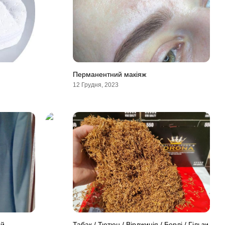
Перманентний макіяж
12 Грудня, 2023
ый
Табак / Тютюн / Вірджинія / Берлі / Гільзи