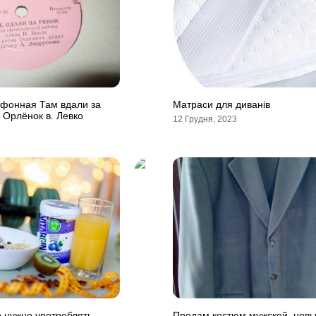
ефонная Там вдали за
Матраси для диванів
 Орлёнок в. Левко
12 Грудня, 2023
о нужно употреблять
Продам костюм мужской, нов