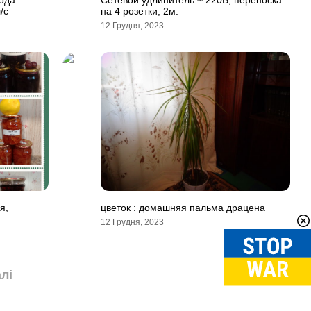
года
Сетевой удлинитель ~ 220В, переноска
/с
на 4 розетки, 2м.
12 Грудня, 2023
я,
цветок : домашняя пальма драцена
12 Грудня, 2023
лі