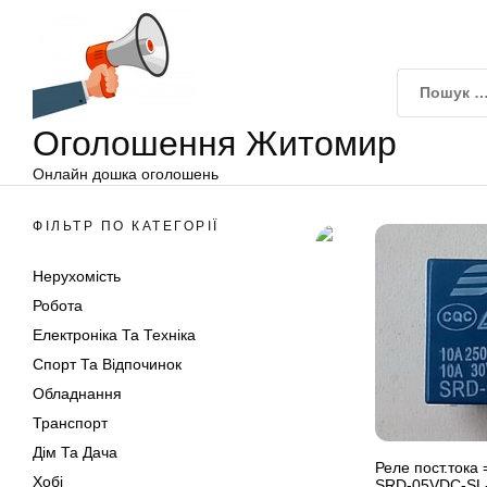
Оголошення
Перейти
Житомир
до
вмісту
Оголошення Житомир
Онлайн дошка оголошень
ФІЛЬТР ПО КАТЕГОРІЇ
Нерухомість
Робота
Електроніка Та Техніка
Спорт Та Відпочинок
Обладнання
Транспорт
Дім Та Дача
Реле пост.тока 
Хобі
SRD-05VDC-SL-C