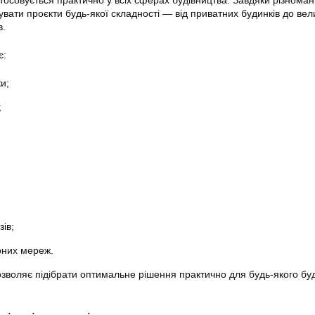
тосовується практично у всіх сферах будівництва. Завдяки різномані
вати проєкти будь-якої складності — від приватних будинків до вел
в.
є:
и;
;
зів;
рних мереж.
воляє підібрати оптимальне рішення практично для будь-якого бу