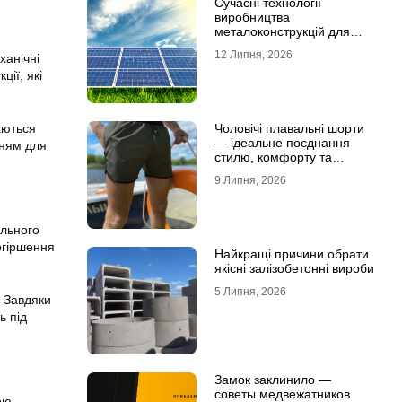
Сучасні технології
виробництва
металоконструкцій для
сонячної енергетики
12 Липня, 2026
ханічні
ії, які
Чоловічі плавальні шорти
аються
— ідеальне поєднання
нням для
стилю, комфорту та
свободи рухів
9 Липня, 2026
ильного
огіршення
Найкращі причини обрати
якісні залізобетонні вироби
5 Липня, 2026
. Завдяки
ь під
Замок заклинило —
советы медвежатников
ою