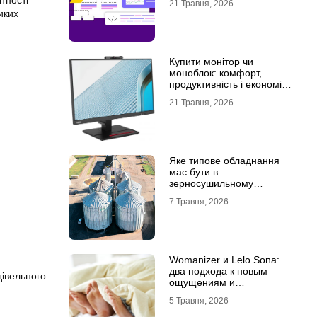
тності
21 Травня, 2026
иких
Купити монітор чи
моноблок: комфорт,
продуктивність і економія
місця
21 Травня, 2026
Яке типове обладнання
має бути в
зерносушильному
комплексі
7 Травня, 2026
Womanizer и Lelo Sona:
два подхода к новым
дівельного
ощущениям и
технологиям удовольствия
5 Травня, 2026