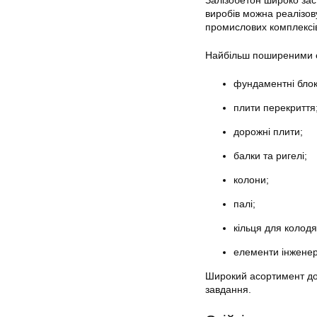
Залізобетон широко зас
виробів можна реалізову
промислових комплексі
Найбільш поширеними 
фундаментні блок
плити перекриття
дорожні плити;
балки та ригелі;
колони;
палі;
кільця для колодя
елементи інжене
Широкий асортимент доз
завдання.