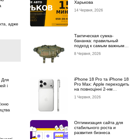
Харькова
а
14 Червня, 2026
кта, адже
Тактическая сумка-
бананка: правильный
подход к самым важным
мелочам
8 Червня, 2026
iPhone 18 Pro та iPhone 18
. Для
Pro Max: Apple переходить
ей і
на повноцінні 2-нм
процесори?
1 Червня, 2026
їхню
ицтва
Оптимизация сайта для
стабильного роста и
развития бизнеса