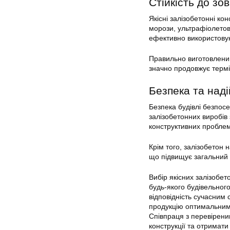
Стійкість до зо
Якісні залізобетонні ко
морози, ультрафіолето
ефективно використовую
Правильно виготовлений
значно продовжує термін
Безпека та наді
Безпека будівлі безпосе
залізобетонних виробів
конструктивних проблем
Крім того, залізобетон 
що підвищує загальний 
Вибір якісних залізобет
будь-якого будівельного
відповідність сучасним 
продукцію оптимальним 
Співпраця з перевірени
конструкції та отримат