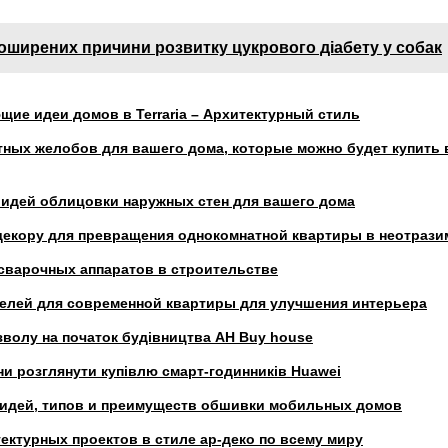
оширених причини розвитку цукрового діабету у собак
ие идеи домов в Terraria – Архитектурный стиль
тных желобов для вашего дома, которые можно будет купить 
идей облицовки наружных стен для вашего дома
 декору для превращения однокомнатной квартиры в неотраз
сварочных аппаратов в строительстве
нелей для современной квартиры для улучшения интерьера
волу на початок будівництва АН Buy house
и розглянути купівлю смарт-годинників Huawei
 идей, типов и преимуществ обшивки мобильных домов
ектурных проектов в стиле ар-деко по всему миру