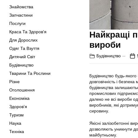
Знайомства
Запчастини
Послуги
Краса Та Здоров'я
Найкращі п
Для Дорослих
вироби
Одяг Та Взуття
Будівництво
Дитячий Світ
Будівництво
Тварини Та Рослини
Будівництво будь-якого 
Різне
довговічність і безпек
будівництва залишаютьс
Оголошення
промислових підприємств
Економіка
далеко не всі вироби од
виробників, які дотрим
Здоров'я
сировину.
Туризм
Наука
Якісні залізобетонні ви
дозволяють уникнути до
Техніка
майбутньому.