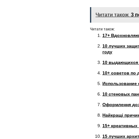
Читати також
3 п
Читати також:
17+ Вдохновляющ
10 лучших защи
году
10 выдающихся 
10+ советов по
Использование 
10 стеновых па
Оформлення доз
Найкращі причин
15+ креативных
15 лучших архит