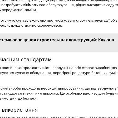
и потребують мінімального обслуговування, рідше виходять з ладу т
 передчасної заміни.
 отримує суттєву економію протягом усього строку експлуатації об’є
реконструкцію значно скорочуються.
стема освещения строительных конструкций: Как она
сучасним стандартам
 постійно контролюють якість продукції на всіх етапах виробництва
вуються сучасне обладнання, перевірені рецептури бетонних суміш
тонні вироби проходять необхідні випробування, що підтверджують 
м стандартам і технічним вимогам. Це особливо важливо для будівн
 вимогами до безпеки.
ь використання