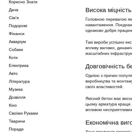
Корисно Знати
Висока міцність
Дача
Сім'я
Головною перевагою якіс
навантаження. Поєднанн
Подорожі
однаково добре працюють
Фінанси
Акваріум
Такі вироби успішно екс
впливу вагових, динамі
Собаки
масштабних інфраструкт
Коти
Довговічність б
Електрика
Авто
Однією з причин популя
виробництва та монтажу
Література
своїх властивостей.
Музика
Дозвілля
Якісний бетон має висо
цьому арматура краще за
Кіно
впливом несприятливих
Своїми Руками
Тварини
Економічна виго
Поради
Хоча продукція високої