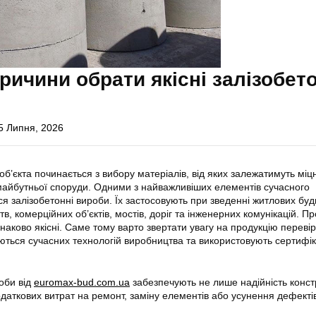
ричини обрати якісні залізобет
5 Липня, 2026
об’єкта починається з вибору матеріалів, від яких залежатимуть міцн
а майбутньої споруди. Одними з найважливіших елементів сучасного
я залізобетонні вироби. Їх застосовують при зведенні житлових буди
, комерційних об’єктів, мостів, доріг та інженерних комунікацій. Пр
наково якісні. Саме тому варто звертати увагу на продукцію переві
уються сучасних технологій виробництва та використовують сертифі
роби від
euromax-bud.com.ua
забезпечують не лише надійність констр
даткових витрат на ремонт, заміну елементів або усунення дефекті