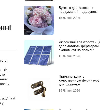
Букет із доставкою як
продуманий подарунок
15 Липня, 2026
онні
Як сонячні електростанції
допомагають фермерам
економити на поливі?
15 Липня, 2026
ість,
нків,
оте
Причины купить
рених
качественную фурнитуру
ковану
для шкатулок
15 Липня, 2026
укції, а й
в у