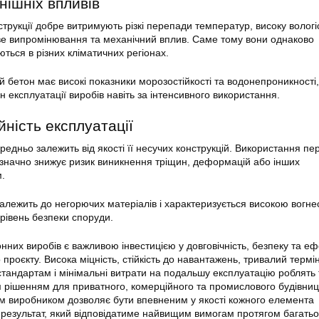
внішніх впливів
нструкції добре витримують різкі перепади температур, високу вологі
ве випромінювання та механічний вплив. Саме тому вони однаково
ться в різних кліматичних регіонах.
 бетон має високі показники морозостійкості та водонепроникності
 експлуатації виробів навіть за інтенсивного використання.
йність експлуатації
редньо залежить від якості її несучих конструкцій. Використання пе
 значно знижує ризик виникнення тріщин, деформацій або інших
.
належить до негорючих матеріалів і характеризується високою вогнес
рівень безпеки споруди.
онних виробів є важливою інвестицією у довговічність, безпеку та еф
 проєкту. Висока міцність, стійкість до навантажень, тривалий термі
стандартам і мінімальні витрати на подальшу експлуатацію роблять 
рішенням для приватного, комерційного та промислового будівниц
м виробником дозволяє бути впевненим у якості кожного елемента
и результат, який відповідатиме найвищим вимогам протягом багатьох