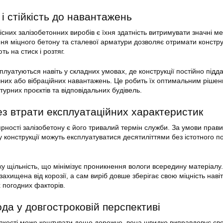
 і стійкість до навантажень
них залізобетонних виробів є їхня здатність витримувати значні ме
я міцного бетону та сталевої арматури дозволяє отримати конструкц
 на стиск і розтяг.
плуатуються навіть у складних умовах, де конструкції постійно підд
чних або вібраційних навантажень. Це робить їх оптимальним ріше
урних проєктів та відповідальних будівель.
ез втрати експлуатаційних характеристик
рності залізобетону є його тривалий термін служби. За умови прав
 конструкції можуть експлуатуватися десятиліттями без істотного п
ку щільність, що мінімізує проникнення вологи всередину матеріалу
хищена від корозії, а сам виріб довше зберігає свою міцність навіт
 погодних факторів.
да у довгостроковій перспективі
 якості може коштувати дещо дорожче, вона швидко виправдовує св