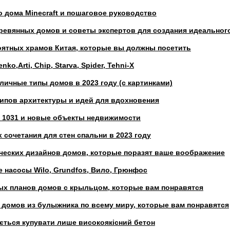
о дома Minecraft и пошаговое руководство
еревянных домов и советы экспертов для создания идеальног
оятных храмов Китая, которые вы должны посетить
ko,Arti, Chip, Starva, Spider, Tehni-X
ичные типы домов в 2023 году (с картинками)
типов архитектуры и идей для вдохновения
 1031 и новые объекты недвижимости
 сочетания для стен спальни в 2023 году
ческих дизайнов домов, которые поразят ваше воображение
 насосы Wilo, Grundfos, Вило, Грюнфос
ых планов домов с крыльцом, которые вам понравятся
 домов из булыжника по всему миру, которые вам понравятся
ється купувати лише високоякісний бетон