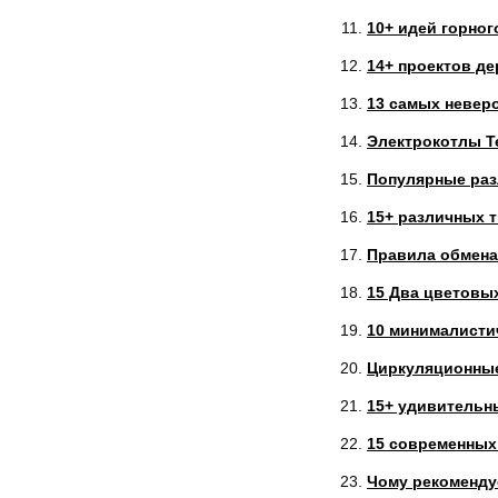
10+ идей горног
14+ проектов д
13 самых невер
Электрокотлы Ten
Популярные разл
15+ различных 
Правила обмена
15 Два цветовых
10 минималисти
Циркуляционные
15+ удивительн
15 современных
Чому рекоменду