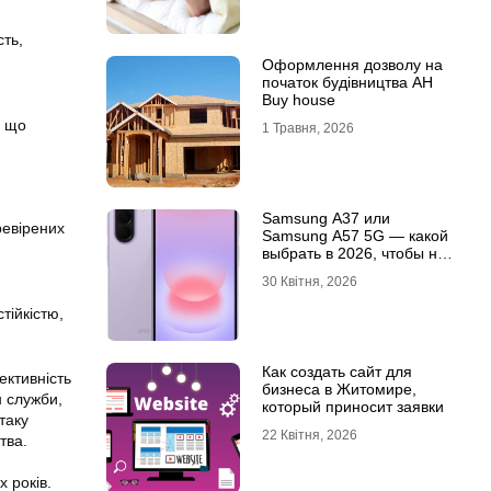
сть,
Оформлення дозволу на
початок будівництва АН
Buy house
, що
1 Травня, 2026
Samsung A37 или
ревірених
Samsung A57 5G — какой
выбрать в 2026, чтобы не
пожалеть?
30 Квітня, 2026
тійкістю,
Как создать сайт для
ективність
бизнеса в Житомире,
н служби,
который приносит заявки
таку
22 Квітня, 2026
тва.
 років.