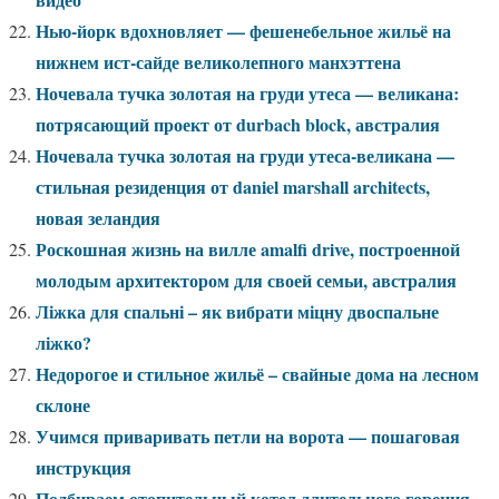
Нью-йорк вдохновляет — фешенебельное жильё на
нижнем ист-сайде великолепного манхэттена
Ночевала тучка золотая на груди утеса — великана:
потрясающий проект от durbach block, австралия
Ночевала тучка золотая на груди утеса-великана —
стильная резиденция от daniel marshall architects,
новая зеландия
Роскошная жизнь на вилле amalfi drive, построенной
молодым архитектором для своей семьи, австралия
Ліжка для спальні – як вибрати міцну двоспальне
ліжко?
Недорогое и стильное жильё – свайные дома на лесном
склоне
Учимся приваривать петли на ворота — пошаговая
инструкция
Подбираем отопительный котел длительного горения