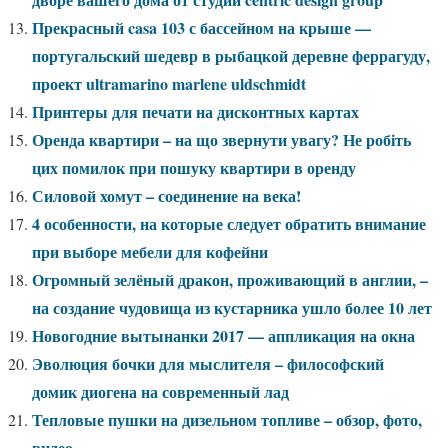
Прекрасный casa 103 с бассейном на крыше —
португальский шедевр в рыбацкой деревне феррагуду,
проект ultramarino marlene uldschmidt
Принтеры для печати на дисконтных картах
Оренда квартири – на що звернути увагу? Не робіть
цих помилок при пошуку квартири в оренду
Силовой хомут – соединение на века!
4 особенности, на которые следует обратить внимание
при выборе мебели для кофейни
Огромный зелёный дракон, проживающий в англии, –
на создание чудовища из кустарника ушло более 10 лет
Новогодние вытынанки 2017 — аппликация на окна
Эволюция бочки для мыслителя – философский
домик диогена на современный лад
Тепловые пушки на дизельном топливе – обзор, фото,
видео