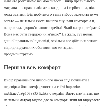
Давайте розглянемо всі можливості. Вибір правильного
матраца — справа набагато складніша і серйозніша, ніж
може здатися. Від зробленого вами вибору залежить дуже
багато — не тільки якість вашого сну, ваш комфорт, а й,
наприклад, здоров’я вашого хребта! Який матрац вибрати?
Вона має бути твердою чи м’якою? На жаль, тут немає
єдиної правильної відповіді, оскільки все дійсно залежить
від індивідуальних обставин, що ми зараз і
продемонструємо.
Перш за все, комфорт
Вибір правильного шлюбного ліжка слід починати з
перевірки його комфортності на сайті https://lux-
mebli.net/ua/g1038835-lizhka-dvospalni. Варто пам’ятати, що
не тільки матрац відповідає за комфорт, який ви відчуваєте