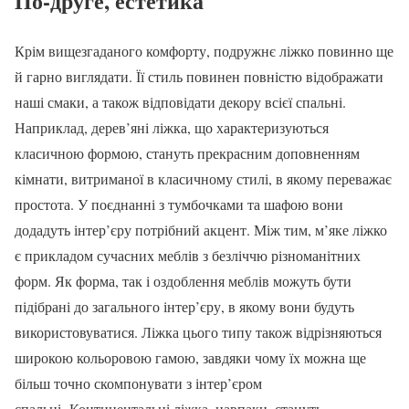
По-друге, естетика
Крім вищезгаданого комфорту, подружнє ліжко повинно ще
й гарно виглядати. Її стиль повинен повністю відображати
наші смаки, а також відповідати декору всієї спальні.
Наприклад, дерев’яні ліжка, що характеризуються
класичною формою, стануть прекрасним доповненням
кімнати, витриманої в класичному стилі, в якому переважає
простота. У поєднанні з тумбочками та шафою вони
додадуть інтер’єру потрібний акцент. Між тим, м’яке ліжко
є прикладом сучасних меблів з безліччю різноманітних
форм. Як форма, так і оздоблення меблів можуть бути
підібрані до загального інтер’єру, в якому вони будуть
використовуватися. Ліжка цього типу також відрізняються
широкою кольоровою гамою, завдяки чому їх можна ще
більш точно скомпонувати з інтер’єром
спальні. Континентальні ліжка, навпаки, стануть