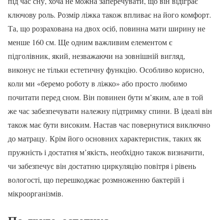
під час сну, хоча не можна заперечувати, що він відіграє
ключову роль. Розмір ліжка також впливає на його комфорт.
Та, що розрахована на двох осіб, повинна мати ширину не
менше 160 см. Ще одним важливим елементом є
підголівник, який, незважаючи на зовнішній вигляд,
виконує не тільки естетичну функцію. Особливо корисно,
коли ми «беремо роботу в ліжко» або просто любимо
почитати перед сном. Він повинен бути м’яким, але в той
же час забезпечувати належну підтримку спини. В ідеалі він
також має бути високим. Настав час повернутися виключно
до матрацу. Крім його основних характеристик, таких як
пружність і достатня м’якість, необхідно також визначити,
чи забезпечує він достатню циркуляцію повітря і рівень
вологості, що перешкоджає розмноженню бактерій і
мікроорганізмів.