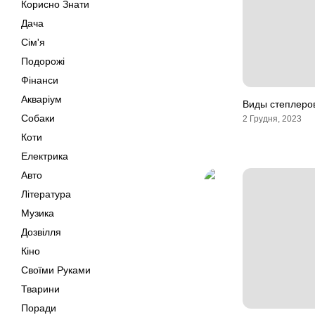
Корисно Знати
Дача
Сім'я
Подорожі
Фінанси
Акваріум
Виды степлеро
Собаки
2 Грудня, 2023
Коти
Електрика
Авто
Література
Музика
Дозвілля
Кіно
Своїми Руками
Тварини
Поради