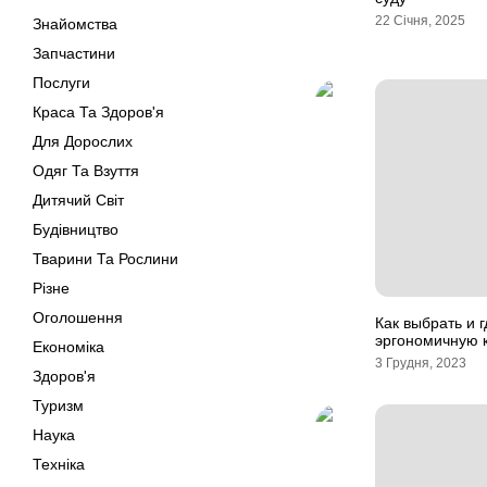
22 Січня, 2025
Знайомства
Запчастини
Послуги
Краса Та Здоров'я
Для Дорослих
Одяг Та Взуття
Дитячий Світ
Будівництво
Тварини Та Рослини
Різне
Оголошення
Как выбрать и г
эргономичную 
Економіка
3 Грудня, 2023
Здоров'я
Туризм
Наука
Техніка