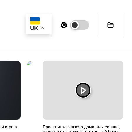
UK
й игре в
Проект итальянского дома, или солнце,
воздух и отдых души: роскошный house