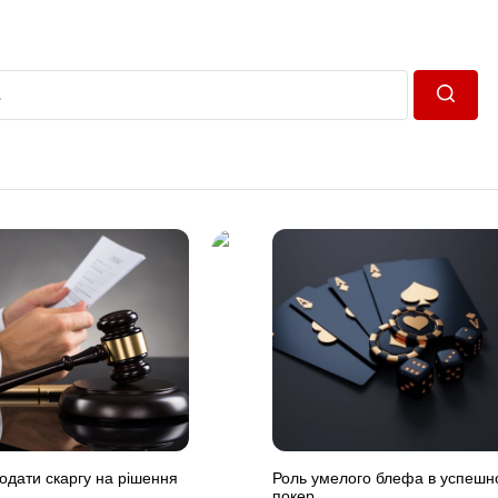
Пошук
одати скаргу на рішення
Роль умелого блефа в успешно
покер