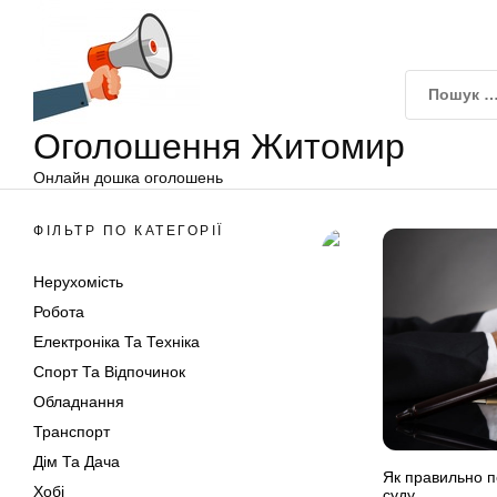
Оголошення
Перейти
Житомир
до
вмісту
Оголошення Житомир
Онлайн дошка оголошень
ФІЛЬТР ПО КАТЕГОРІЇ
Нерухомість
Робота
Електроніка Та Техніка
Спорт Та Відпочинок
Обладнання
Транспорт
Дім Та Дача
Як правильно п
Хобі
суду