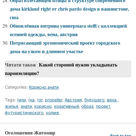
Образ взлетающей птицы в структуре современного
дома kirkland right от chris pardo design в вашингтоне,
сша
Обновлённая витрина универмага steffl с коллекцией
осенней одежды, вена, австрия
Потрясающий эргономический проект городского
дома на узком и длинном участке
Читати також
Какой стороной нужно укладывать
пароизоляцию?
Categories:
Корисно знати
Tags:
(или
,
(на
,
(от
,
propeller
,
Австрия
,
будущего
,
вена,
,
жилья
,
знати
,
корисно
,
креативный
,
образ
,
проект
,
футуристического
,
холме,
Оголошення Житомир
Back to top