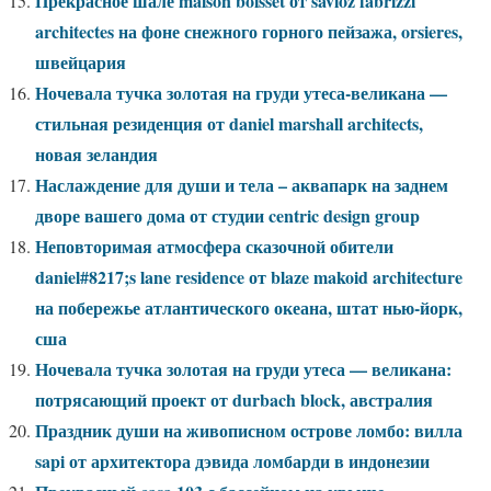
Прекрасное шале maison boisset от savioz fabrizzi
architectes на фоне снежного горного пейзажа, orsieres,
швейцария
Ночевала тучка золотая на груди утеса-великана —
стильная резиденция от daniel marshall architects,
новая зеландия
Наслаждение для души и тела – аквапарк на заднем
дворе вашего дома от студии centric design group
Неповторимая атмосфера сказочной обители
daniel#8217;s lane residence от blaze makoid architecture
на побережье атлантического океана, штат нью-йорк,
сша
Ночевала тучка золотая на груди утеса — великана:
потрясающий проект от durbach block, австралия
Праздник души на живописном острове ломбо: вилла
sapi от архитектора дэвида ломбарди в индонезии