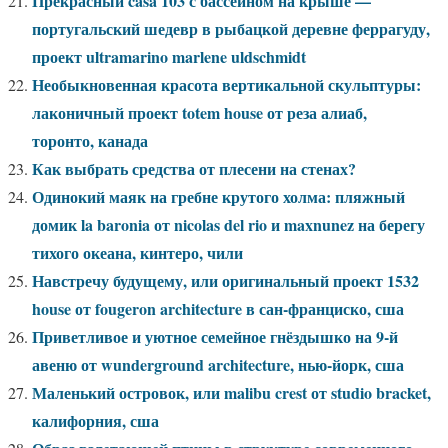
Прекрасный casa 103 с бассейном на крыше —
португальский шедевр в рыбацкой деревне феррагуду,
проект ultramarino marlene uldschmidt
Необыкновенная красота вертикальной скульптуры:
лаконичный проект totem house от реза алиаб,
торонто, канада
Как выбрать средства от плесени на стенах?
Одинокий маяк на гребне крутого холма: пляжный
домик la baronia от nicolas del rio и maxnunez на берегу
тихого океана, кинтеро, чили
Навстречу будущему, или оригинальный проект 1532
house от fougeron architecture в сан-франциско, сша
Приветливое и уютное семейное гнёздышко на 9-й
авеню от wunderground architecture, нью-йорк, сша
Маленький островок, или malibu crest от studio bracket,
калифорния, сша