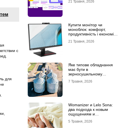
21 Травня, 2026
стем
Купити монітор чи
моноблок: комфорт,
продуктивність і економія
місця
21 Травня, 2026
кая
етствии с
ред.
Яке типове обладнання
має бути в
зерносушильному
комплексі
ль для
7 Травня, 2026
не
.
Womanizer и Lelo Sona:
два подхода к новым
ми,
ощущениям и
технологиям удовольствия
5 Травня, 2026