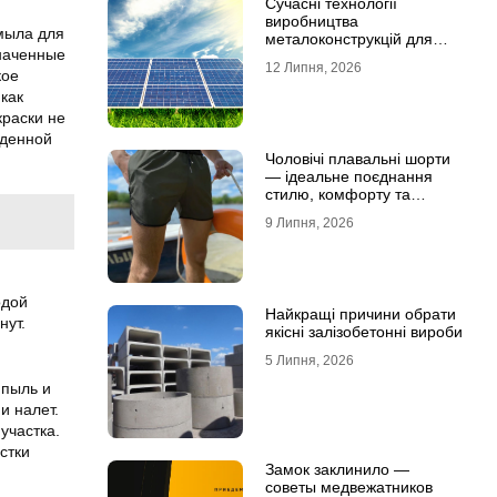
Сучасні технології
виробництва
мыла для
металоконструкцій для
значенные
сонячної енергетики
12 Липня, 2026
кое
как
краски не
еденной
Чоловічі плавальні шорти
— ідеальне поєднання
стилю, комфорту та
свободи рухів
9 Липня, 2026
одой
Найкращі причини обрати
нут.
якісні залізобетонні вироби
5 Липня, 2026
 пыль и
и налет.
участка.
стки
Замок заклинило —
советы медвежатников