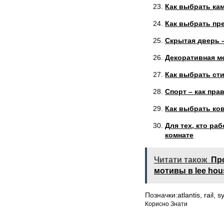
Как выбрать ка
Как выбрать пр
Скрытая дверь –
Декоративная м
Как выбрать ст
Спорт – как пр
Как выбрать ко
Для тех, кто ра
комнате
Читати також
Пр
мотивы в lee hou
Позначки:
atlantis
,
rail
,
s
Корисно Знати