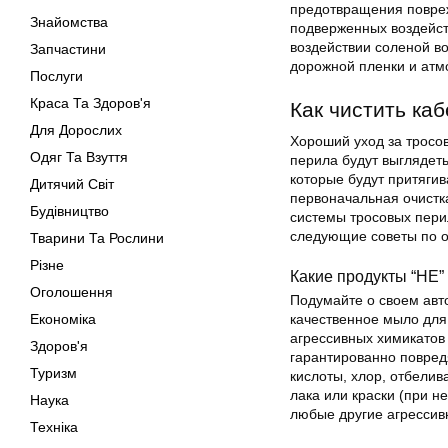
предотвращения повреж
Знайомства
подверженных воздейс
воздействии соленой в
Запчастини
дорожной пленки и атм
Послуги
Краса Та Здоров'я
Как чистить ка
Для Дорослих
Хороший уход за тросов
Одяг Та Взуття
перила будут выглядеть
которые будут притяги
Дитячий Світ
первоначальная очистк
Будівництво
системы тросовых пери
следующие советы по о
Тварини Та Рослини
Різне
Какие продукты “НЕ”
Оголошення
Подумайте о своем авто
Економіка
качественное мыло для 
агрессивных химикатов 
Здоров'я
гарантированно повред
Туризм
кислоты, хлор, отбелива
лака или краски (при 
Наука
любые другие агрессив
Техніка