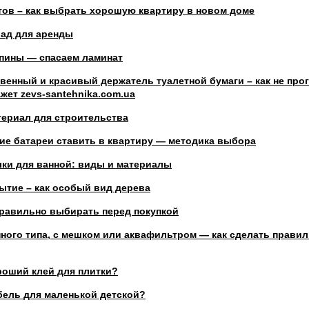
тов – как выбрать хорошую квартиру в новом доме
лад для аренды
апины — спасаем ламинат
венный и красивый держатель туалетной бумаги – как не прог
ет zevs-santehnika.com.ua
териал для строительства
кие батареи ставить в квартиру — методика выбора
лки для ванной: виды и материалы
ытие – как особый вид дерева
правильно выбирать перед покупкой
ного типа, с мешком или аквафильтром — как сделать прави
роший клей для плитки?
бель для маленькой детской?