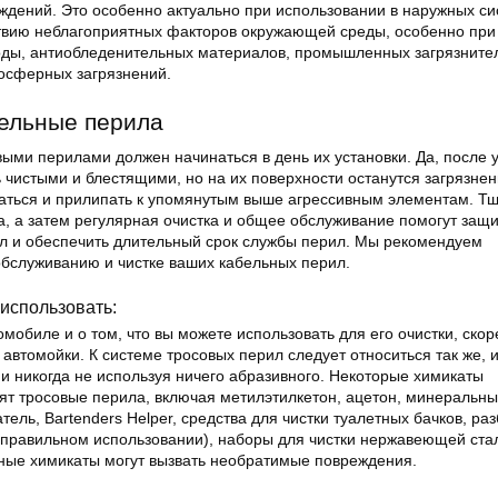
дений. Это особенно актуально при использовании в наружных си
твию неблагоприятных факторов окружающей среды, особенно при
оды, антиобледенительных материалов, промышленных загрязните
осферных загрязнений.
бельные перила
ыми перилами должен начинаться в день их установки. Да, после 
 чистыми и блестящими, но на их поверхности останутся загрязнен
ваться и прилипать к упомянутым выше агрессивным элементам. Т
а, а затем регулярная очистка и общее обслуживание помогут защи
л и обеспечить длительный срок службы перил. Мы рекомендуем
бслуживанию и чистке ваших кабельных перил.
 использовать:
мобиле и о том, что вы можете использовать для его очистки, скор
автомойки. К системе тросовых перил следует относиться так же, 
и никогда не используя ничего абразивного. Некоторые химикаты
ят тросовые перила, включая метилэтилкетон, ацетон, минеральны
тель, Bartenders Helper, средства для чистки туалетных бачков, ра
неправильном использовании), наборы для чистки нержавеющей ста
ные химикаты могут вызвать необратимые повреждения.