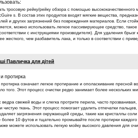
льзовать:
ь тросовую рейку/рейку обзора с помощью высококачественного 
Guire s. В состав этих продуктов входят мягкие вещества, предна
лей и других загрязнений без повреждения материалов. Если стой
яется, можно использовать легкое пассивирующее средство, такое 
 в соответствии с инструкциями производителя). Для удаления брызг 
ее жесткого, чем разбавитель лака, и только в соответствии с прив
ші Павличка для дітей
и протирка
 протирка означает легкое протирание и ополаскивание пресной в
о того. Этот процесс очистки редко занимает более нескольких ми
с ведра свежей воды и слегка протрите перила, часто прозванивая,
и чистую ткань. Этот процесс помогает удалить отпечатки пальцев,
 удаляет загрязнения окружающей среды, такие как кристаллы соли 
 более 10 футов и тщательно промывайте после протирки каждого 
акже можете использовать легкую мойку высокого давления для очи