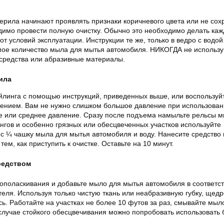
ерила начинают проявлять признаки коричневого цвета или не со
одимо провести полную очистку. Обычно это необходимо делать каж
от условий эксплуатации. Инструкции те же, только в ведро с водой
ое количество мыла для мытья автомобиля. НИКОГДА не использу
средства или абразивные материалы.
ила
йлинга с помощью инструкций, приведенных выше, или воспользуй
лением. Вам не нужно слишком большое давление при использован
 или среднее давление. Сразу после подъема намыльте рельсы 
нгов и особенно грязных или обесцвеченных участков используйте
 с ¼ чашку мыла для мытья автомобиля и воду. Нанесите средство
ем, как приступить к очистке. Оставьте на 10 минут.
редством
ополаскивания и добавьте мыло для мытья автомобиля в соответст
еля. Используя только чистую ткань или неабразивную губку, щедр
. Работайте на участках не более 10 футов за раз, смывайте мыл
 случае стойкого обесцвечивания можно попробовать использовать