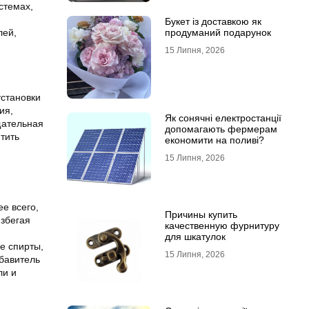
стемах,
Букет із доставкою як
лей,
продуманий подарунок
15 Липня, 2026
установки
ия,
Як сонячні електростанції
щательная
допомагають фермерам
тить
економити на поливі?
15 Липня, 2026
ее всего,
Причины купить
избегая
качественную фурнитуру
для шкатулок
е спирты,
15 Липня, 2026
збавитель
ли и