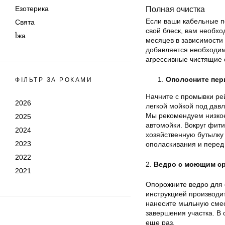
Езотерика
Полная очистка
Если ваши кабельные п
Свята
свой блеск, вам необх
Їжа
месяцев в зависимости 
добавляется необходим
агрессивные чистящие 
Ополосните пер
ФІЛЬТР ЗА РОКАМИ
Начните с промывки ре
2026
легкой мойкой под дав
Мы рекомендуем низкое
2025
автомойки. Вокруг фити
2024
хозяйственную бутылку
2023
ополаскивания и перед т
2022
2.
Ведро с моющим с
2021
Опорожните ведро для 
инструкцией производит
нанесите мыльную смесь
завершения участка. В
еще раз.