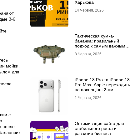
Харькова
14 Червня, 2026
храняют
дые 3-6
йте
Тактическая сумка-
бананка: правильный
подход к самым важным
мелочам
8 Червня, 2026
тесь
ии мойки.
мылом для
iPhone 18 Pro та iPhone 18
 после
Pro Max: Apple переходить
на повноцінні 2-нм
процесори?
1 Червня, 2026
вии с
о
Оптимизация сайта для
о после
стабильного роста и
 баллончик
развития бизнеса