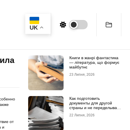
UK
Книги в жанрі фантастика
рила
— література, що формує
майбутнє
23 Липня, 2026
Как подготовить
особенно
документы для другой
также
страны и не переделывать
апостиль
22 Липня, 2026
твие от
а и