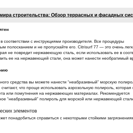
 мира строительства: Обзор террасных и фасадных си
ятен
77 в соответствии с инструкциями производителя. Все процедуры
м полосканием и не пропускайте его. Citrisurf 77 — это очень лег
рая не повредит нержавеющую сталь, если использовать ее в соотв
авить ее на нержавеющей стали, она может нанести необратимый в
анию
ьного средства вы можете нанести “неабразивный” морскую полиро
 считают, что проще использовать аэрозольную полироль, которая 
ета или помутнения на нержавеющих материалах. Рекомендуется
ное “неабразивный” полироль для морской или нержавеющей стали
ческих элементов
ожет понадобиться справиться с некоторыми стойкими загрязнения