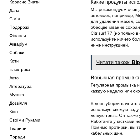
Какие продукты испо
Корисно Знати
Мы рекомендуем очищат
Дача
автомоек, например, Mc
Сім'я
для удаления масел, со
Подорожі
обесцвечивание сохран
Citrisurf 77 (но только
Фінанси
используйте ничего бол
Акваріум
ниже инструкцией.
Собаки
Коти
Читати також
Вір
Електрика
R
обычная промывка 
Авто
Регулярная промывка и
Література
каждую неделю или окол
Музика
Дозвілля
В день уборки начните 
используя свежую воду 
Кіно
легкую грязь. Он также
Своїми Руками
Работайте участками не
Помимо протирки, вы т
Тварини
кабельных шин.
Поради