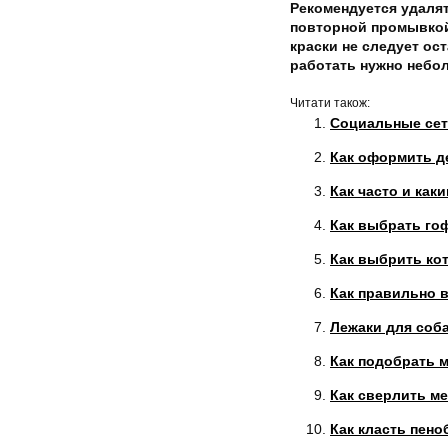
Рекомендуется удалят
повторной промывкой
краски не следует ос
работать нужно небо
Читати також:
Социальные сет
Как оформить д
Как часто и ка
Как выбрать гоф
Как выбрить кот
Как правильно 
Лежаки для соба
Как подобрать 
Как сверлить м
Как класть пено