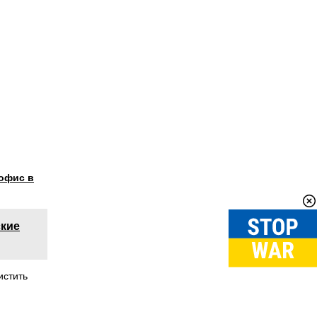
 офис в
ские
истить