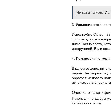
Читати також
Из
3.
Удаление стойких п
Используйте Citrisurf 
сопровождайте повторны
лимонная кислота, кото
инструкцией. Если ост
4.
Полировка по жел
В качестве дополнител
перил. Некоторые люди
образует мелового нал
использовать специаль
Очистка от специфи
Наконец, иногда вам м
такими как краска.