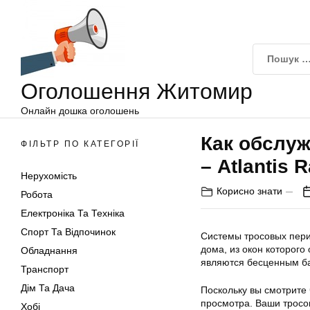
Оголошення
Перейти
Житомир
до
вмісту
Оголошення Житомир
Онлайн дошка оголошень
Как обслуж
ФІЛЬТР ПО КАТЕГОРІЇ
– Atlantis 
Нерухомість
Корисно знати
Робота
Електроніка Та Техніка
Спорт Та Відпочинок
Системы тросовых пери
дома, из окон которого
Обладнання
являются бесценным ба
Транспорт
Дім Та Дача
Поскольку вы смотрите 
просмотра. Ваши тросо
Хобі