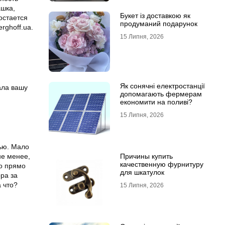
ашка,
Букет із доставкою як
остается
продуманий подарунок
rghoff.ua.
15 Липня, 2026
Як сонячні електростанції
ала вашу
допомагають фермерам
економити на поливі?
15 Липня, 2026
тью. Мало
не менее,
Причины купить
качественную фурнитуру
о прямо
для шкатулок
ра за
а что?
15 Липня, 2026