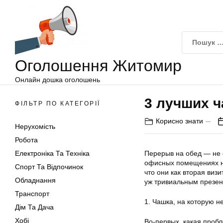
Оголошення
Перейти
Житомир
до
вмісту
Оголошення Житомир
Онлайн дошка оголошень
3 лучших 
ФІЛЬТР ПО КАТЕГОРІЇ
Корисно знати
Нерухомість
Робота
Електроніка Та Техніка
Перерыв на обед — не е
офисных помещениях не
Спорт Та Відпочинок
что они как вторая визи
Обладнання
уж тривиальным презен
Транспорт
1. Чашка, на которую н
Дім Та Дача
Хобі
Во-первых, какая проб