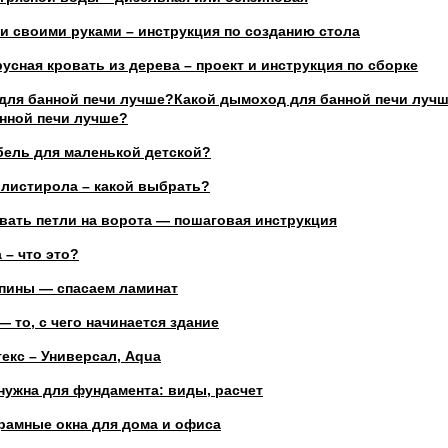
и своими руками – инструкция по созданию стола
усная кровать из дерева – проект и инструкция по сборке
для банной печи лучше?Какой дымоход для банной печи луч
нной печи лучше?
бель для маленькой детской?
олистирола – какой выбрать?
вать петли на ворота — пошаговая инструкция
 – что это?
апины — спасаем ламинат
— то, с чего начинается здание
екс – Универсал, Aqua
нужна для фундамента: виды, расчет
рамные окна для дома и офиса