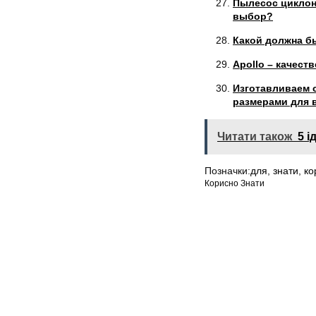
Пылесос циклон
выбор?
Какой должна б
Apollo – качест
Изготавливаем 
размерами для 
Читати також
5 і
Позначки:
для
,
знати
,
ко
Корисно Знати