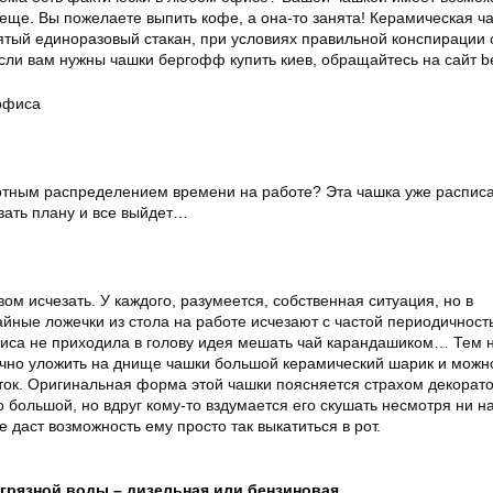
 еще. Вы пожелаете выпить кофе, а она-то занята! Керамическая ч
ятый единоразовый стакан, при условиях правильной конспирации 
если вам нужны чашки бергофф купить киев, обращайтесь на сайт be
отным распределением времени на работе? Эта чашка уже распис
вать плану и все выйдет…
ом исчезать. У каждого, разумеется, собственная ситуация, но в
айные ложечки из стола на работе исчезают с частой периодичнос
фиса не приходила в голову идея мешать чай карандашиком… Тем 
точно уложить на днище чашки большой керамический шарик и можн
ок. Оригинальная форма этой чашки поясняется страхом декорато
о большой, но вдруг кому-то вздумается его скушать несмотря ни н
даст возможность ему просто так выкатиться в рот.
грязной воды – дизельная или бензиновая