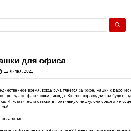
Пошук
чашки для офиса
12 Липня, 2021
динственное время, когда рука тянется за кофе. Чашки с рабочих 
 пропадают фактически никогда. Вполне справедливым будет под
тка. И, кстати, если отыскать правильную чашку, она совсем не буд
том!
е позарятся
лема есть фактически в любом офисе? Вашей чашкой имеет возмож