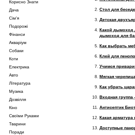
Корисно Знати
Стол для беседк
Дача
Сім'я
Детская двухъяр
Подорожі
Какой дымоход 
Фінанси
дымоход для ба
Акваріум
Как выбрать ме
Собаки
Клей для пеноп
Коти
Учимся привари
Електрика
Авто
Мягкая черепица
Література
Как убрать цар
Музика
Входная группа 
Дозвілля
Антисептик Биот
Кіно
Своїми Руками
Какая арматура 
Тварини
Доступные пано
Поради