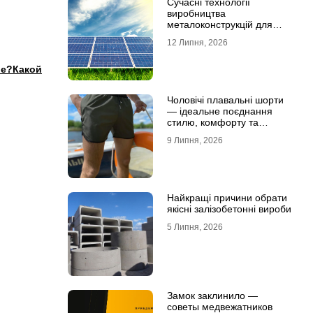
Сучасні технології
виробництва
металоконструкцій для
сонячної енергетики
12 Липня, 2026
ше?Какой
Чоловічі плавальні шорти
— ідеальне поєднання
стилю, комфорту та
свободи рухів
9 Липня, 2026
Найкращі причини обрати
якісні залізобетонні вироби
5 Липня, 2026
Замок заклинило —
советы медвежатников