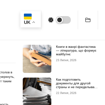
UK
Книги в жанрі фантастика
— література, що формує
майбутнє
23 Липня, 2026
столов в
черкнуть,
Как подготовить
ет таким
документы для другой
страны и не переделывать
апостиль
22 Липня, 2026
ность