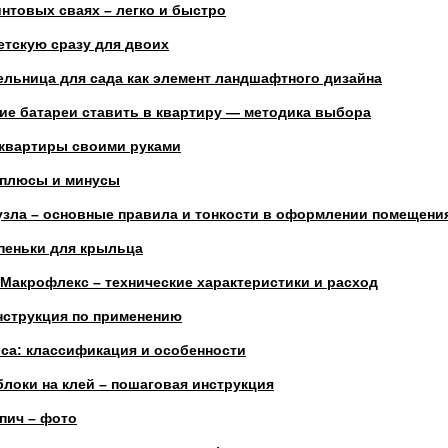
нтовых сваях – легко и быстро
етскую сразу для двоих
ельница для сада как элемент ландшафтного дизайна
кие батареи ставить в квартиру — методика выбора
квартиры своими руками
 плюсы и минусы
узла – основные правила и тонкости в оформлении помещени
пеньки для крыльца
 Макрофлекс – технические характеристики и расход
инструкция по применению
са: классификация и особенности
блоки на клей – пошаговая инструкция
пич – фото