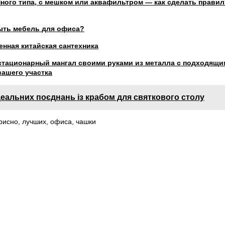
ного типа, с мешком или аквафильтром — как сделать прави
ыть мебель для офиса?
венная китайская сантехника
стационарный мангал своими руками из металла с подходящи
вашего участка
деальних поєднань із крабом для святкового столу
рисно
,
лучших
,
офиса
,
чашки