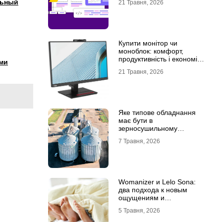
льный
21 Травня, 2026
Купити монітор чи
моноблок: комфорт,
продуктивність і економія
ми
місця
21 Травня, 2026
Яке типове обладнання
має бути в
зерносушильному
комплексі
7 Травня, 2026
Womanizer и Lelo Sona:
два подхода к новым
ощущениям и
технологиям удовольствия
5 Травня, 2026