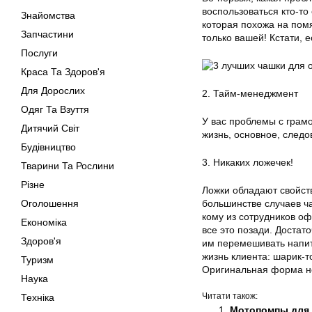
воспользоваться кто-то
Знайомства
которая похожа на пом
Запчастини
только вашей! Кстати, 
Послуги
Краса Та Здоров'я
Для Дорослих
2. Тайм-менеджмент
Одяг Та Взуття
У вас проблемы с грам
Дитячий Світ
жизнь, основное, следо
Будівництво
3. Никаких ложечек!
Тварини Та Рослини
Різне
Ложки обладают свойств
Оголошення
большинстве случаев ч
кому из сотрудников о
Економіка
все это позади. Доста
Здоров'я
им перемешивать напит
жизнь клиента: шарик-т
Туризм
Оригинальная форма не 
Наука
Читати також:
Техніка
Мотопомпы для 