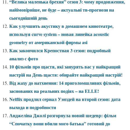
“Велика маленька брехня” сезон 3: чому продовження,
найімовірніше, не буде – актуальні тв-прогнози на
сьогоднішній день
Как улучшить акустику в домашнем кинотеатре,
используя curve system – новая линейка acoustic
geometry от американской фирмы asi
Как закончился Крепостная 3 сезон: подробный
анализ с фото
10 фільмів про щастя, які занурять вас у найкращий
настрій на День щастя: обирайте найкращий настрій!
Від жаху до натхнення: 14 приголомшливих фільмів,
заснованих на реальних подіях – на ELLE!
Netflix продлил сериал Уэнздей на второй сезон: дата
выхода и подробности
Анджеліна Джолі розгорнула новий шедевр: фільм
“Спочатку вони вбили мого батька” готовий до