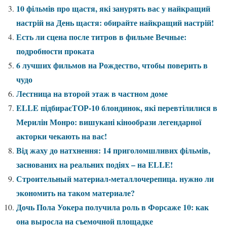
10 фільмів про щастя, які занурять вас у найкращий
настрій на День щастя: обирайте найкращий настрій!
Есть ли сцена после титров в фильме Вечные:
подробности проката
6 лучших фильмов на Рождество, чтобы поверить в
чудо
Лестница на второй этаж в частном доме
ELLE підбираєТОР-10 блондинок, які перевтілилися в
Мерилін Монро: вишукані кінообрази легендарної
акторки чекають на вас!
Від жаху до натхнення: 14 приголомшливих фільмів,
заснованих на реальних подіях – на ELLE!
Строительный материал-металлочерепица. нужно ли
экономить на таком материале?
Дочь Пола Уокера получила роль в Форсаже 10: как
она выросла на съемочной площадке