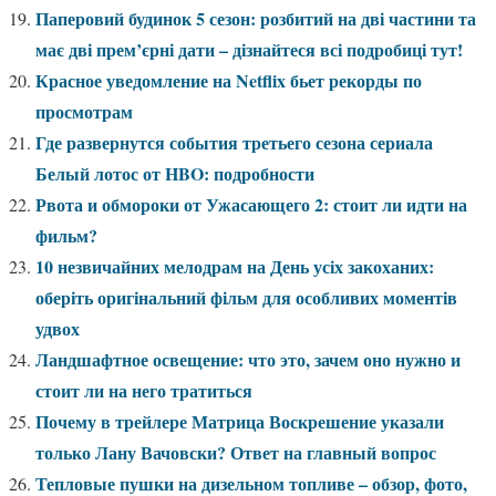
Паперовий будинок 5 сезон: розбитий на дві частини та
має дві прем’єрні дати – дізнайтеся всі подробиці тут!
Красное уведомление на Netflix бьет рекорды по
просмотрам
Где развернутся события третьего сезона сериала
Белый лотос от HBO: подробности
Рвота и обмороки от Ужасающего 2: стоит ли идти на
фильм?
10 незвичайних мелодрам на День усіх закоханих:
оберіть оригінальний фільм для особливих моментів
удвох
Ландшафтное освещение: что это, зачем оно нужно и
стоит ли на него тратиться
Почему в трейлере Матрица Воскрешение указали
только Лану Вачовски? Ответ на главный вопрос
Тепловые пушки на дизельном топливе – обзор, фото,