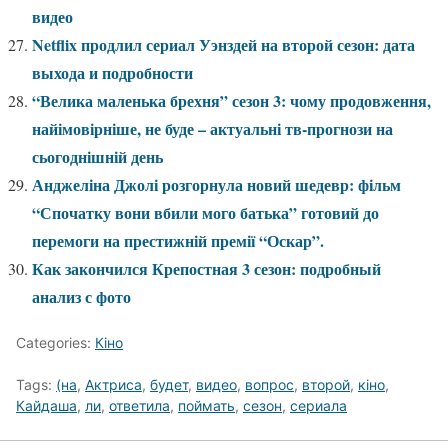
видео
Netflix продлил сериал Уэнздей на второй сезон: дата
выхода и подробности
“Велика маленька брехня” сезон 3: чому продовження,
найімовірніше, не буде – актуальні тв-прогнози на
сьогоднішній день
Анджеліна Джолі розгорнула новий шедевр: фільм
“Спочатку вони вбили мого батька” готовий до
перемоги на престижній премії “Оскар”.
Как закончился Крепостная 3 сезон: подробный
анализ с фото
Categories:
Кіно
Tags:
(на
,
Актриса
,
будет
,
видео
,
вопрос
,
второй
,
кіно
,
Кайдаша
,
ли
,
ответила
,
поймать
,
сезон
,
сериала