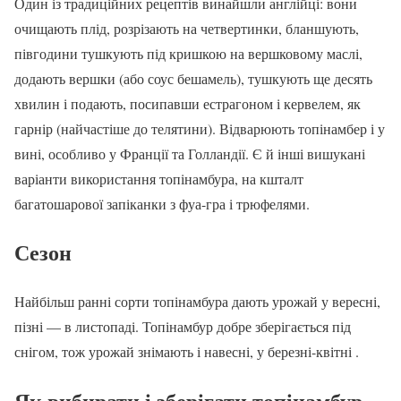
Один із традиційних рецептів винайшли англійці: вони
очищають плід, розрізають на четвертинки, бланшують,
півгодини тушкують під кришкою на вершковому маслі,
додають вершки (або соус бешамель), тушкують ще десять
хвилин і подають, посипавши естрагоном і кервелем, як
гарнір (найчастіше до телятини). Відварюють топінамбер і у
вині, особливо у Франції та Голландії. Є й інші вишукані
варіанти використання топінамбура, на кшталт
багатошарової запіканки з фуа-гра і трюфелями.
Сезон
Найбільш ранні сорти топінамбура дають урожай у вересні,
пізні — в листопаді. Топінамбур добре зберігається під
снігом, тож урожай знімають і навесні, у березні-квітні .
Як вибирати і зберігати
топінамбур