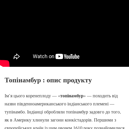
Топінамбур
: опис продукту
топінамбур
Ім’я цього коренеплоду — «
» — походить від
назви південноамериканського індіанського племені —
тупінамбо. Індіанці обробляли топінамбур задовго до того,
як в Америку хлинули загони конкістадорів. Першими з
європейських країн із цим овочем 1610 року познайомилися