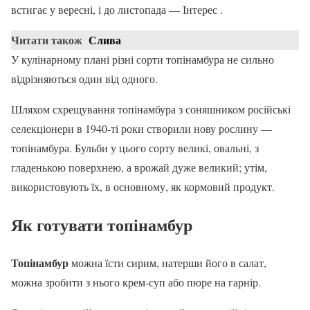
встигає у вересні, і до листопада — Інтерес .
Читати також
Слива
У кулінарному плані різні сорти топінамбура не сильно
відрізняються один від одного.
Шляхом схрещування топінамбура з соняшником російські
селекціонери в 1940-ті роки створили нову рослину —
топінамбура. Бульби у цього сорту великі, овальні, з
гладенькою поверхнею, а врожай дуже великий; утім,
використовують їх, в основному, як кормовий продукт.
Як готувати
топінамбур
Топінамбур
можна їсти сирим, натерши його в салат,
можна зробити з нього крем-суп або пюре на гарнір.