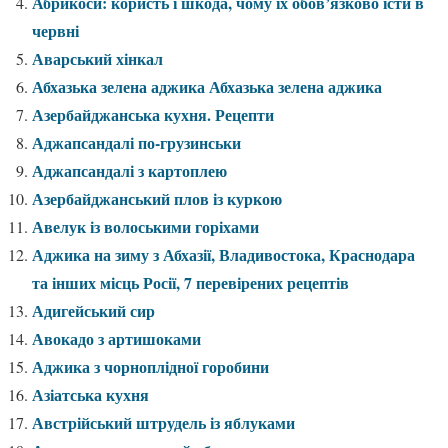
Абрикоси: користь і шкода, чому їх обов’язково їсти в
червні
Аварський хінкал
Абхазька зелена аджика Абхазька зелена аджика
Азербайджанська кухня. Рецепти
Аджапсандалі по-грузинськи
Аджапсандалі з картоплею
Азербайджанський плов із куркою
Авелук із волоськими горіхами
Аджика на зиму з Абхазії, Владивостока, Краснодара
та інших місць Росії, 7 перевірених рецептів
Адигейський сир
Авокадо з артишоками
Аджика з чорноплідної горобини
Азіатська кухня
Австрійський штрудель із яблуками