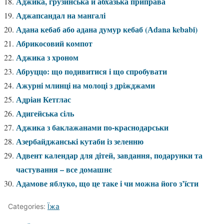
Аджика, грузинська й абхазька приправа
Аджапсандал на мангалі
Адана кебаб або адана думур кебаб (Аdana kebabi)
Абрикосовий компот
Аджика з хроном
Абруццо: що подивитися і що спробувати
Ажурні млинці на молоці з дріжджами
Адріан Кетглас
Адигейська сіль
Аджика з баклажанами по-краснодарськи
Азербайджанські кутаби із зеленню
Адвент календар для дітей, завдання, подарунки та
частування – все домашнє
Адамове яблуко, що це таке і чи можна його з’їсти
Categories:
Їжа