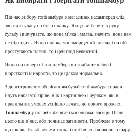
Під час вибору топінамбура в магазинах насамперед слід
звертати увагу на його шкірку. Якщо ви берете в руку
бульбу і відчуваєте, що вона м’яка і млява, значить, вона вам
не підходить. Якщо шкірка має зморщений вигляд і на ній
проступають плями, то і цей плід неякісний.
Якщо на поверхні топінамбура ви знайдете всілякі
шорсткості й нарости, то це цілком нормально.
З довготривалим зберіганням бульб топінамбура справи
йдуть набагато гірше, ніж з картоплею і буряком, які в
правильних умовах успішно лежать до нового врожаю.
Топінамбур
у погребі зберігається близько місяця. Після
цього він в’яне, або починає загнивати. Проблема в тому,
що шкірка бульб вельми тонка і позбавлена коркового шару,