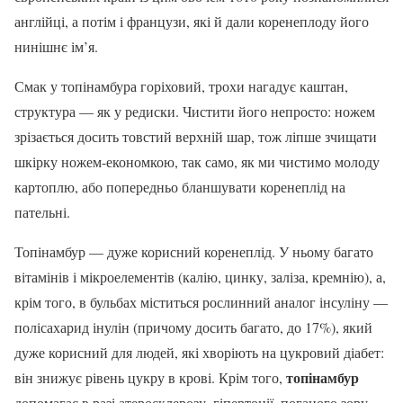
англійці, а потім і французи, які й дали коренеплоду його
нинішнє ім’я.
Смак у топінамбура горіховий, трохи нагадує каштан,
структура — як у редиски. Чистити його непросто: ножем
зрізається досить товстий верхній шар, тож ліпше зчищати
шкірку ножем-економкою, так само, як ми чистимо молоду
картоплю, або попередньо бланшувати коренеплід на
пательні.
Топінамбур — дуже корисний коренеплід. У ньому багато
вітамінів і мікроелементів (калію, цинку, заліза, кремнію), а,
крім того, в бульбах міститься рослинний аналог інсуліну —
полісахарид інулін (причому досить багато, до 17%), який
дуже корисний для людей, які хворіють на цукровий діабет:
топінамбур
він знижує рівень цукру в крові. Крім того,
допомагає в разі атеросклерозу, гіпертонії, поганого зору,