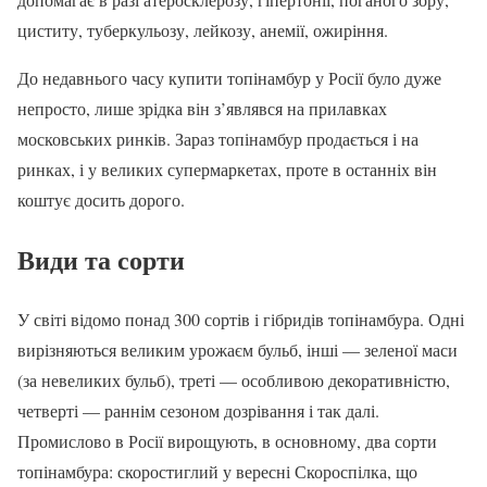
циститу, туберкульозу, лейкозу, анемії, ожиріння.
До недавнього часу купити топінамбур у Росії було дуже
непросто, лише зрідка він з’являвся на прилавках
московських ринків. Зараз топінамбур продається і на
ринках, і у великих супермаркетах, проте в останніх він
коштує досить дорого.
Види та сорти
У світі відомо понад 300 сортів і гібридів топінамбура. Одні
вирізняються великим урожаєм бульб, інші — зеленої маси
(за невеликих бульб), треті — особливою декоративністю,
четверті — раннім сезоном дозрівання і так далі.
Промислово в Росії вирощують, в основному, два сорти
топінамбура: скоростиглий у вересні Скороспілка, що