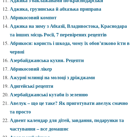
Аджика з баклажанами по-краснодарськи
Аджика, грузинська й абхазька приправа
Абрикосовий компот
Аджика на зиму з Абхазії, Владивостока, Краснодара
та інших місць Росії, 7 перевірених рецептів
Абрикоси: користь і шкода, чому їх обов’язково їсти в
червні
Азербайджанська кухня. Рецепти
Абрикосовий лікер
Ажурні млинці на молоці з дріжджами
Адигейські рецепти
Азербайджанські кутаби із зеленню
Авелук – що це таке? Як приготувати авелук смачно
та просто
Адвент календар для дітей, завдання, подарунки та
частування – все домашнє