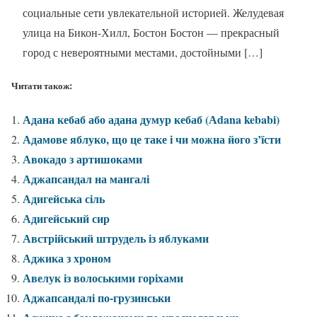
социальные сети увлекательной историей. Желудевая
улица на Бикон-Хилл, Бостон Бостон — прекрасный
город с невероятными местами, достойными
[…]
Читати також:
Адана кебаб або адана думур кебаб (Аdana kebabi)
Адамове яблуко, що це таке і чи можна його з’їсти
Авокадо з артишоками
Аджапсандал на мангалі
Адигейська сіль
Адигейський сир
Австрійський штрудель із яблуками
Аджика з хроном
Авелук із волоськими горіхами
Аджапсандалі по-грузинськи