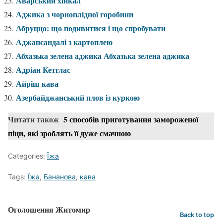
Аварський хінкал
Аджика з чорноплідної горобини
Абруццо: що подивитися і що спробувати
Аджапсандалі з картоплею
Абхазька зелена аджика Абхазька зелена аджика
Адріан Кетглас
Айріш кава
Азербайджанський плов із куркою
Читати також
5 способів приготування замороженої
піци, які зроблять її дуже смачною
Categories:
Їжа
Tags:
Їжа
,
Бананова
,
кава
Оголошення Житомир
Back to top