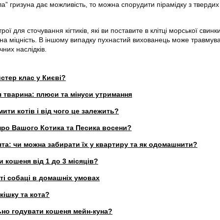
а” гризуна дає можливість, то можна спорудити пірамідку з твердих
ої для сточування кігтиків, які ви поставите в клітці морської свинки
 на міцність. В іншому випадку пухнастий вихованець може травмув
них наслідків.
стер клас у Києві?
 тварина: плюси та мінуси утримання
ити котів і від чого це залежить?
про Вашого Котика та Песика восени?
та: чи можна забирати їх у квартиру та як одомашнити?
и кошеня від 1 до 3 місяців?
гті собаці в домашніх умовах
кішку та кота?
ьно годувати кошеня мейн-куна?