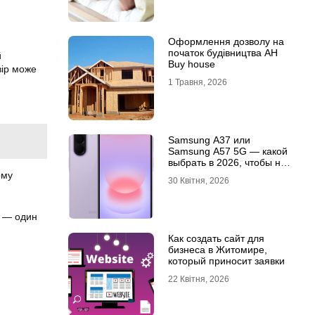
Оформлення дозволу на
початок будівництва АН
й
Buy house
вір може
1 Травня, 2026
Samsung A37 или
Samsung A57 5G — какой
выбрать в 2026, чтобы не
пожалеть?
ому
30 Квітня, 2026
ї — один
Как создать сайт для
бизнеса в Житомире,
который приносит заявки
22 Квітня, 2026