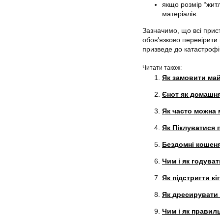
якщо розмір “житл
матеріалів.
Зазначимо, що всі пристр
обов’язково перевірити
призведе до катастрофіч
Читати також:
Як замовити май
Єнот як домашня
Як часто можна м
Як Піклуватися 
Бездомні кошеня
Чим і як годуват
Як підстригти кі
Як дресирувати 
Чим і як правил