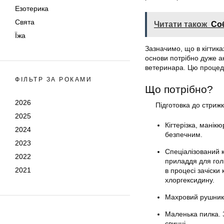
Езотерика
Свята
Читати також
Со
Їжа
Зазначимо, що в кігтика
основи потрібно дуже ак
ветеринара. Цю процед
ФІЛЬТР ЗА РОКАМИ
Що потрібно?
2026
Підготовка до стрижк
2025
Кігтерізка, манік
2024
безпечним.
2023
Спеціалізований 
2022
приладдя для гол
2021
в процесі зачіски
хлоргексидину.
Махровий рушник .
Маленька пилка. З
свинці.