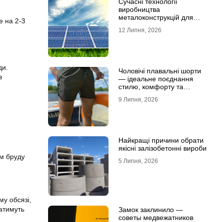
Сучасні технології
виробництва
металоконструкцій для
е на 2-3
сонячної енергетики
12 Липня, 2026
ди.
Чоловічі плавальні шорти
в
— ідеальне поєднання
стилю, комфорту та
свободи рухів
9 Липня, 2026
Найкращі причини обрати
якісні залізобетонні вироби
ям бруду
5 Липня, 2026
му обсязі,
атимуть
Замок заклинило —
советы медвежатников