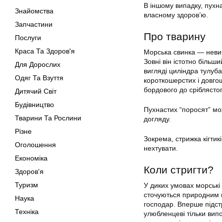
В іншому випадку, пухн
Знайомства
власному здоров’ю.
Запчастини
Про тварину
Послуги
Краса Та Здоров'я
Морська свинка — невим
Зовні він істотно більш
Для Дорослих
вигляді циліндра тулуба
Одяг Та Взуття
короткошерстих і довго
бордового до сріблястог
Дитячий Світ
Будівництво
Пухнастих “поросят” мо
Тварини Та Рослини
догляду.
Різне
Зокрема, стрижка кігти
Оголошення
нехтувати.
Економіка
Коли
стригти
?
Здоров'я
Туризм
У диких умовах морські 
сточуються природним ш
Наука
господар. Вперше підс
Техніка
улюбленцеві тільки вип