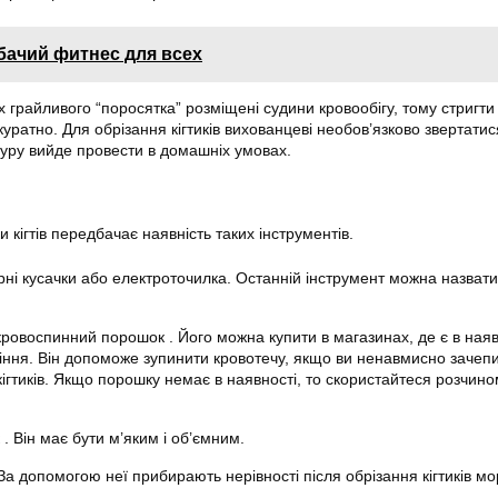
бачий фитнес для всех
х грайливого “поросятка” розміщені судини кровообігу, тому
стригти
уратно. Для обрізання кігтиків вихованцеві необов’язково звертатис
уру вийде провести в домашніх умовах.
и кігтів передбачає наявність таких інструментів.
юрні кусачки або електроточилка. Останній інструмент можна назват
кровоспинний порошок . Його можна купити в магазинах, де є в наяв
іння. Він допоможе зупинити кровотечу, якщо ви ненавмисно зачеп
 кігтиків. Якщо порошку немає в наявності, то скористайтеся розчин
 Він має бути м’яким і об’ємним.
а допомогою неї прибирають нерівності після обрізання кігтиків
мо