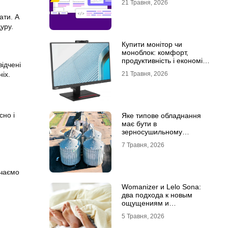
21 Травня, 2026
ати. А
уру.
Купити монітор чи
моноблок: комфорт,
продуктивність і економія
відчені
місця
іх.
21 Травня, 2026
сно і
Яке типове обладнання
має бути в
зерносушильному
комплексі
7 Травня, 2026
ачаємо
Womanizer и Lelo Sona:
два подхода к новым
ощущениям и
технологиям удовольствия
5 Травня, 2026