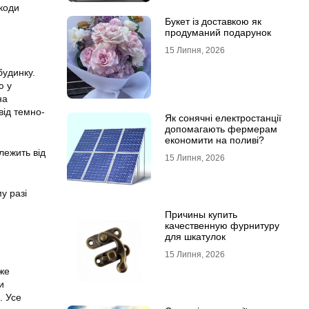
коди
Букет із доставкою як
продуманий подарунок
15 Липня, 2026
будинку.
ю у
на
від темно-
Як сонячні електростанції
допомагають фермерам
економити на поливі?
лежить від
15 Липня, 2026
у разі
Причины купить
качественную фурнитуру
для шкатулок
15 Липня, 2026
же
и
. Усе