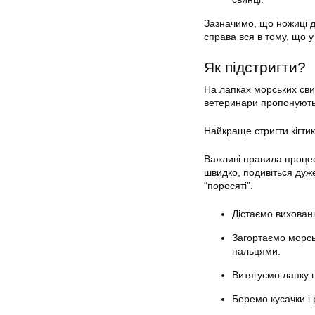
Зазначимо, що ножиці дл
справа вся в тому, що 
Як підстригти?
На лапках морських свин
ветеринари пропонують 
Найкраще
стригти
кігти
Важливі правила процес
швидко, подивіться дуже
“поросяті”.
Дістаємо вихован
Загортаємо морсь
пальцями.
Витягуємо лапку н
Беремо кусачки і 