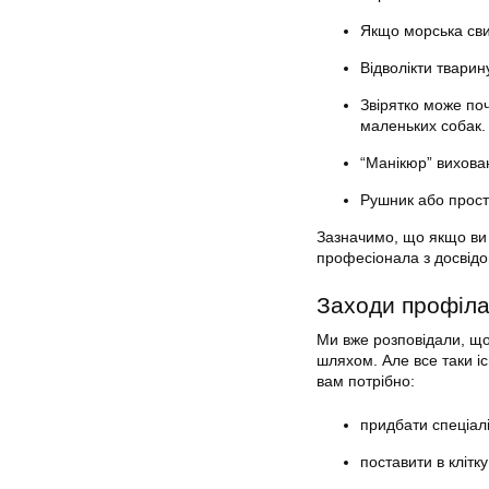
Якщо морська сви
Відволікти твари
Звірятко може по
маленьких собак.
“Манікюр” вихова
Рушник або прост
Зазначимо, що якщо ви 
професіонала з досвідом
Заходи профіла
Ми вже розповідали, що
шляхом. Але все таки і
вам потрібно:
придбати спеціалі
поставити в клітк