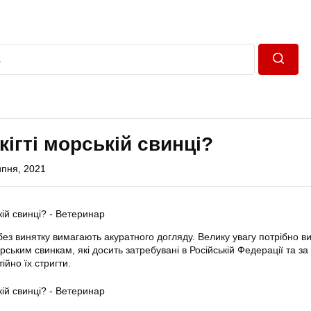
Пошук
кігті морській свинці?
ипня, 2021
без винятку вимагають акуратного догляду. Велику увагу потрібно в
рським свинкам, які досить затребувані в Російській Федерації та за
тійно їх
стригти
.