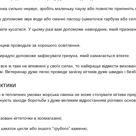
нка сильно нервує, зробіть маленьку паузу або повністю припиніть 
ну допоможе звук води або смачні ласощі (шматочок гарбуза або сел
чати кусатися. У цьому разі вам допоможе намордник, який призна
нцеві проводьте за хорошого освітлення.
ирадло допоможе зафіксувати гризуна, який намагається втекти.
все ж таки не впевнені у своїх силах, то найкраще відвести вихова
. Ветеринар дуже легко проведе зачіску кігтиків дуже швидко і безб
ктики
 в тепличних умовах морська свинка не може сточувати кігтики пр
снують заходи боротьби з дуже великим відростанням рогових основ
зовані кігтеточки в зоомагазині;
у шматок цегли або іншого “грубого” каменю;