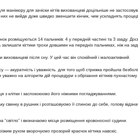
я манікюру для зачіски кігтів вихованцеві доцільніше не застосовув
у них не вийде дуже швидко зменшити кінчик, чим ускладнять процед
ок розміщуються 14 пальчиків: 4 у передній частині та 3 ззаду. Дос
залишати кігтики трохи довшими на передніх пальчиках, ніж на задн
ки вихованцеві після сну. У цей час він спокійний і малоактивний.
у — акуратність і уважність. для того щоб стрижка пройшла безболі
 уважно на алгоритм дій процедури з обрізання кігтиків пухнастому
ця з клітки і заспокоюємо його ніжними погладжуваннями.
ку свинку в рушник і розташовуємо її спиною до себе, голову відзн
а “світло” і визначаємо місце розміщення кровоносної судини.
різким рухом вкорочуємо прозорий краєчок кігтика навскіс.