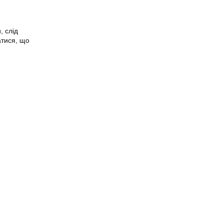
, слід
атися, що