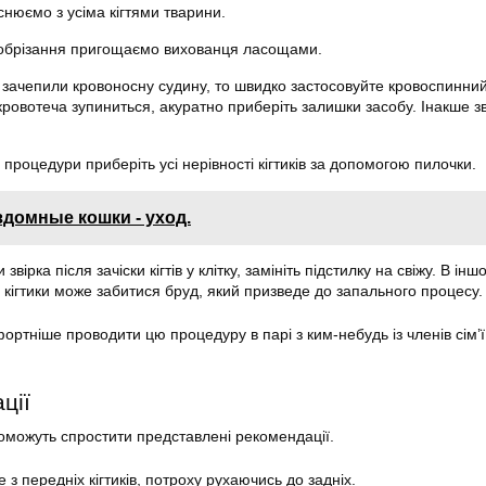
йснюємо з усіма кігтями тварини.
 обрізання пригощаємо вихованця ласощами.
 зачепили кровоносну судину, то швидко застосовуйте кровоспинни
ровотеча зупиниться, акуратно приберіть залишки засобу. Інакше з
ї процедури приберіть усі нерівності кігтиків за допомогою пилочки.
здомные кошки - уход.
вірка після зачіски кігтів у клітку, замініть підстилку на свіжу. В інш
і кігтики може забитися бруд, який призведе до запального процесу.
ртніше проводити цю процедуру в парі з ким-небудь із членів сім’
.
ції
оможуть спростити представлені рекомендації.
з передніх кігтиків, потроху рухаючись до задніх.