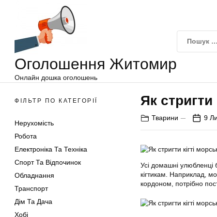
Оголошення
Перейти
Житомир
до
вмісту
Оголошення Житомир
Онлайн дошка оголошень
Як стригти 
ФІЛЬТР ПО КАТЕГОРІЇ
Тварини
9 Л
Нерухомість
Робота
Електроніка Та Техніка
Спорт Та Відпочинок
Усі домашні улюбленці 
кігтикам. Наприклад, мо
Обладнання
кордоном, потрібно пос
Транспорт
Дім Та Дача
Хобі