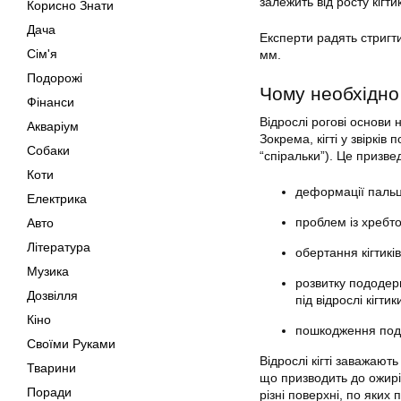
залежить від росту кігтик
Корисно Знати
Дача
Експерти радять
стригти
Сім'я
мм.
Подорожі
Чому необхідно
Фінанси
Відрослі рогові основи
Акваріум
Зокрема,
кігті
у звірків 
Собаки
“спіральки”). Це призв
Коти
деформації пальц
Електрика
проблем із хребт
Авто
Література
обертання кігтиків
Музика
розвитку пододер
Дозвілля
під відрослі кігтик
Кіно
пошкодження под
Своїми Руками
Відрослі
кігті
заважают
Тварини
що призводить до ожирін
Поради
різні поверхні, по яких