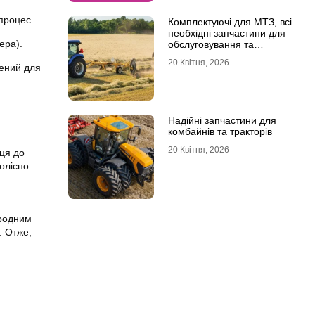
процес.
Комплектуючі для МТЗ, всі
необхідні запчастини для
ера).
обслуговування та
ремонту
20 Квітня, 2026
чений для
Надійні запчастини для
комбайнів та тракторів
20 Квітня, 2026
нця до
олісно.
иродним
. Отже,