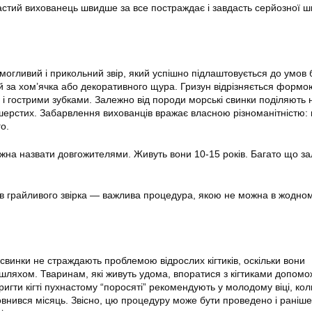
астий вихованець швидше за все постраждає і завдасть серйозної ш
огливий і прикольний звір, який успішно підлаштовується до умов 
ий за хом’ячка або декоративного щура. Гризун відрізняється формо
 і гострими зубками. Залежно від породи морські свинки поділяють 
шерстих. Забарвлення вихованців вражає власною різноманітністю: 
о.
жна назвати довгожителями. Живуть вони 10-15 років. Багато що за
ків грайливого звірка — важлива процедура, якою не можна в жодном
свинки не страждають проблемою відрослих кігтиків, оскільки вони
ляхом. Тваринам, які живуть удома, впоратися з кігтиками допомо
тригти
кігті
пухнастому “поросяті” рекомендують у молодому віці, кол
овнився місяць. Звісно, цю процедуру може бути проведено і раніше