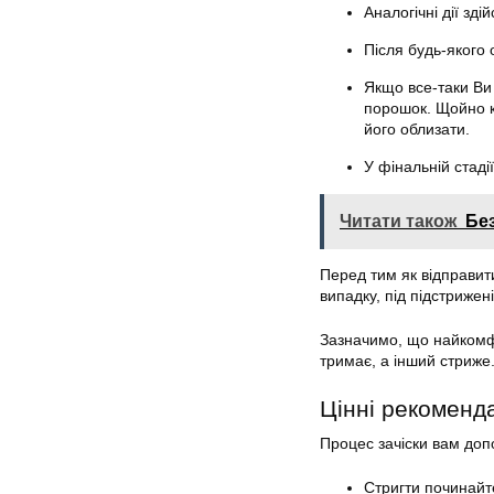
Аналогічні дії зді
Після будь-якого
Якщо все-таки Ви
порошок. Щойно к
його облизати.
У фінальній стаді
Читати також
Бе
Перед тим як відправити з
випадку, під підстрижен
Зазначимо, що найкомфо
тримає, а інший стриже
Цінні рекоменда
Процес зачіски вам доп
Стригти
починайте 