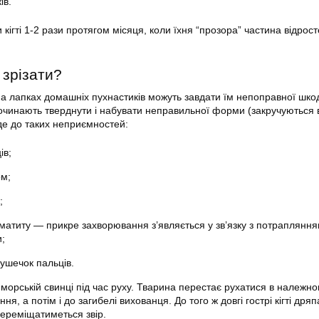
ів.
 кігті
1-2 рази протягом місяця, коли їхня “прозора” частина відрост
 зрізати?
 на лапках домашніх пухнастиків можуть завдати їм непоправної шко
починають тверднути і набувати неправильної форми (закручуються 
еде до таких неприємностей:
ів;
ом;
;
матиту — прикре захворювання з’являється у зв’язку з потраплянн
и;
ушечок пальців.
ь
морській
свинці під час руху. Тварина перестає рухатися в належно
ня, а потім і до загибелі вихованця. До того ж довгі гострі
кігті
дряп
 переміщатиметься звір.