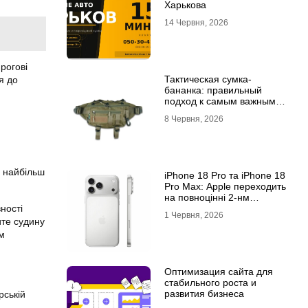
Харькова
14 Червня, 2026
рогові
Тактическая сумка-
я до
бананка: правильный
подход к самым важным
мелочам
8 Червня, 2026
и найбільш
iPhone 18 Pro та iPhone 18
Pro Max: Apple переходить
на повноцінні 2-нм
ності
процесори?
1 Червня, 2026
ите судину
ом
Оптимизация сайта для
стабильного роста и
развития бизнеса
рській