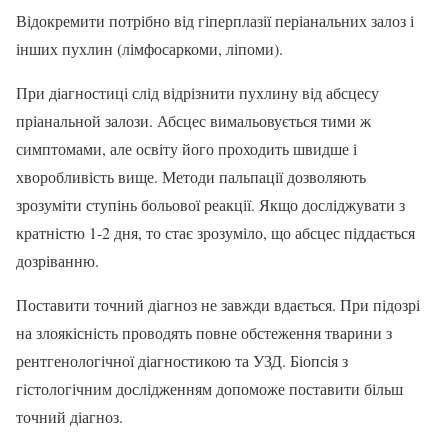
Відокремити потрібно від гіперплазії періанальних залоз і
інших пухлин (лімфосаркоми, ліпоми).
При діагностиці слід відрізнити пухлину від абсцесу
пріанальной залози. Абсцес вимальовується тими ж
симптомами, але освіту його проходить швидше і
хворобливість вище. Методи пальпації дозволяють
зрозуміти ступінь больової реакції. Якщо досліджувати з
кратністю 1-2 дня, то стає зрозуміло, що абсцес піддається
дозріванню.
Поставити точний діагноз не завжди вдається. При підозрі
на злоякісність проводять повне обстеження тварини з
рентгенологічної діагностикою та УЗД. Біопсія з
гістологічним дослідженням допоможе поставити більш
точний діагноз.