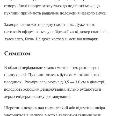
отвору. Іноді процес затягується до подібних меж, що
пухлини приймають радіальне положення навколо ануса.
Захворювання має породну схильність. Дуже часто
патологія оформляється у сибірської хаскі, кокер спанієлів,
лхаса апсо, Бігль. Не дуже часто у німецької вівчарки.
Симптом
В області періанальних залоз можна чітко розглянути
припухлості. Пухлини можуть бути як множинні, так і
поодинокі. Розміри варіюють від 0,5 — 3,0 см в діаметрі,
володіють хорошим демаркування, вільно рухаються в
дермо-епідермальному розташуванні.
Шерстний покрив над ними легкий або відсутній, шкіра
знаходиться в напрузі. Часто з’являються свищеві ходи