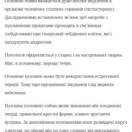
Основою появи вважається дуже високе виділення в
організмі чоловічих статевих гормонів (тестостерону).
Дослідженнями встановлено зв’язок цієї хвороби з
пухлинними процесами проходять в сім’яниках
(лейдігомамі) при гіперплазії лейдікових клітин, які і
продукують андрогени
Патологія оформляється у старих і не кастрованих тварин.
Має, в основному, хорошу течію.
Основою пухлини може бути використання естрогенної
терапії. Тому при призначенні лікування слід зважити
небезпеки.
Пухлина (основне) собою являє множинні або поодинокі
тверді, правильної круглої форми, плавно зростаючі
вузлики. За анатомічним положенням вони розміщені поруч
з анусом, по обидві або по одну сторону від ректального