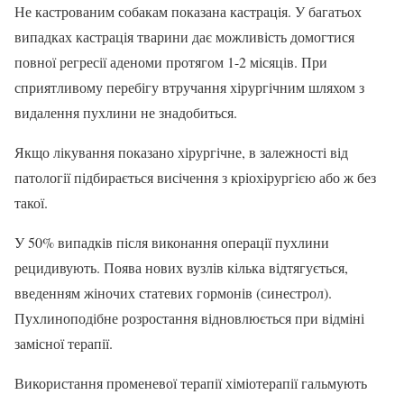
Не кастрованим собакам показана кастрація. У багатьох
випадках кастрація тварини дає можливість домогтися
повної регресії аденоми протягом 1-2 місяців. При
сприятливому перебігу втручання хірургічним шляхом з
видалення пухлини не знадобиться.
Якщо лікування показано хірургічне, в залежності від
патології підбирається висічення з кріохірургією або ж без
такої.
У 50% випадків після виконання операції пухлини
рецидивують. Поява нових вузлів кілька відтягується,
введенням жіночих статевих гормонів (синестрол).
Пухлиноподібне розростання відновлюється при відміні
замісної терапії.
Використання променевої терапії хіміотерапії гальмують