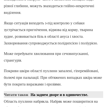
різної глибини, можуть знаходиться гнійно-некротичні
виділення.
Якщо ситуація виходить з-під контролю у собаки
зустрічається пригнічення, відмова від корму, тварина
худне, розвивається біль в області ануса і хвоста.
Захворювання супроводжується полідипсією і поліурією.
Може перебувати хвилювання при сечовипусканні,
странгурія.
Покриви шкіри області пухлини запалені, гіперемійовані,
болючі при пальпації. При обтяжених випадках шкіра може
бути покрита виразками і ерозіями.
Читати також
На заднем дворе и в одиночестве.
Область пухлини набрякла. Набряк може поширитися на