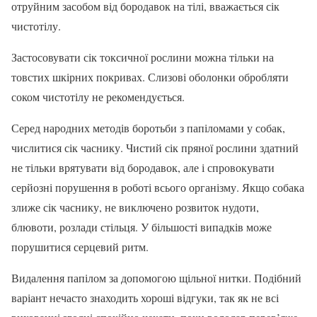
отруйним засобом від бородавок на тілі, вважається сік
чистотілу.
Застосовувати сік токсичної рослини можна тільки на
товстих шкірних покривах. Слизові оболонки обробляти
соком чистотілу не рекомендується.
Серед народних методів боротьби з папіломами у собак,
числитися сік часнику. Чистий сік пряної рослини здатний
не тільки врятувати від бородавок, але і спровокувати
серйозні порушення в роботі всього організму. Якщо собака
злиже сік часнику, не виключено розвиток нудоти,
блювоти, розлади стільця. У більшості випадків може
порушитися серцевий ритм.
Видалення папілом за допомогою щільної нитки. Подібний
варіант нечасто знаходить хороші відгуки, так як не всі