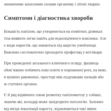
зниженими захисними силами організму і літніх тварин.
Симптоми і діагностика хвороби
Більшість папілом, що утворюються на помітних ділянках
тіла виявити легко навіть для недосвідченого власника. Але
є види наростів, що ховаються під шерстю улюбленця.
Важливо систематично проходити профогляд у ветлікаря.
При проведенні загального клінічного огляду, фахівець
обов’язково побачить нові освіти в порожнині рота, на мові,
в вушних раковинах, просторі між подушками пальців або
ж статевих органах.
Є й ряд відмінних ознак розвитку папіломатозу у собаки,
знаючи які, володар може запідозрити патологію. Залежно
від місця локалізації наросту, відзначаються такі зміни: