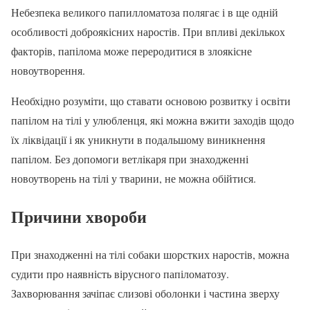
Небезпека великого папилломатоза полягає і в ще одній
особливості доброякісних наростів. При впливі декількох
факторів, папілома може переродитися в злоякісне
новоутворення.
Необхідно розуміти, що ставати основою розвитку і освіти
папілом на тілі у улюбленця, які можна вжити заходів щодо
їх ліквідації і як уникнути в подальшому виникнення
папілом. Без допомоги ветлікаря при знаходженні
новоутворень на тілі у тварини, не можна обійтися.
Причини хвороби
При знаходженні на тілі собаки шорстких наростів, можна
судити про наявність вірусного папіломатозу.
Захворювання зачіпає слизові оболонки і частина зверху