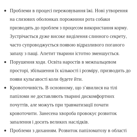
Проблеми в процесі пережовування їжі. Нові утворення
на слизових оболонках порожнини рота собаки
призводять до проблем з процесом використання корму.
Зустрічається дуже високе виділення слинного секрету,
часто супроводжується появою відразливого поганого
запаху з пащі. Апетит тварини істотно зменшується.
Порушення ходи. Освіта наростів в межпальцевом
просторі, збільшення їх кількості і розміру, призводить до
появи кульгавості коли будете йти.
Кровоточивість. В основному, що з’явилися на тілі
папіломи не доставляють тварині дискомфортних
почуттів, але можуть при травматизації почати
кровоточити. Занесена хвороба провокує розвиток
запалення і досить великих наслідків.
Проблеми з диханням. Розвиток папіломатозу в області