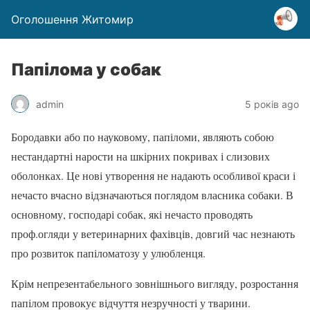
Оголошення Житомир
Папілома у собак
admin
5 років ago
Бородавки або по науковому, папіломи, являють собою
нестандартні нарости на шкірних покривах і слизових
оболонках. Це нові утворення не надають особливої краси і
нечасто вчасно відзначаються поглядом власника собаки. В
основному, господарі собак, які нечасто проводять
проф.огляди у ветеринарних фахівців, довгий час незнають
про розвиток папіломатозу у улюбленця.
Крім непрезентабельного зовнішнього вигляду, розростання
папілом провокує відчуття незручності у тварини.