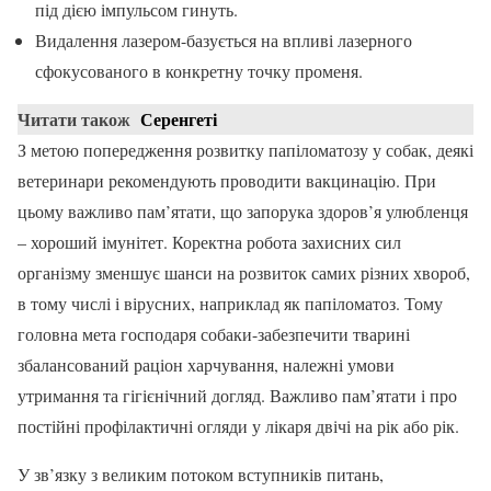
під дією імпульсом гинуть.
Видалення лазером-базується на впливі лазерного
сфокусованого в конкретну точку променя.
Читати також
Серенгеті
З метою попередження розвитку папіломатозу у собак, деякі
ветеринари рекомендують проводити вакцинацію. При
цьому важливо пам’ятати, що запорука здоров’я улюбленця
– хороший імунітет. Коректна робота захисних сил
організму зменшує шанси на розвиток самих різних хвороб,
в тому числі і вірусних, наприклад як папіломатоз. Тому
головна мета господаря собаки-забезпечити тварині
збалансований раціон харчування, належні умови
утримання та гігієнічний догляд. Важливо пам’ятати і про
постійні профілактичні огляди у лікаря двічі на рік або рік.
У зв’язку з великим потоком вступників питань,