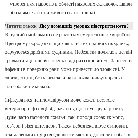
утворенням наростів в області пахвових складочок шкіри
або м’якої частини живота (пахова зона).
Читати також
Як у домашніх умовах підстригти кота?
Вірусний папіломатоз не рахується смертельною хворобою.
При цьому бородавки, що з’явилися на шкірних покривах,
харчуються дрібними судинами. Небезпека полягає в легкій
травматизації новоутворень і відкритті кровотечі. Занесення
інфекції в поверхню рани може привести до злоякісні. У
зв’язку з цим, без уваги залишати поява новоутворень на
тілі собаки не можна.
Інфікуватися папіломавірусом може кожен пес. Але
ветеринарні фахівці відзначають, що існує група ризику.
Дуже часто патології схильні такі породи собак як мопс,
тер’єри і різеншнауцери. Також небезпека вірус становить
для маленьких цуценят до шести місяців, дорослих собак зі