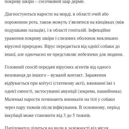
покриву шкіри – сосочковий шар дерми.
Діагностуються нарости на морді, в області очей або
порожнини рота, також можуть з’являтися на кінцівках (між
подушками пальців), і в області геніталій. Інфекційне
ураження покриву шкіри і слизових оболонок викликано
вірусної природою. Вірус передається від однієї собаки до
іншої, але одночасно не представляє небезпеки для людини.
Головний спосіб передачі вірусних агентів від одного
вихованця до іншого – вузький контакт. Зараження
відбувається при коїтусі (статевому акті), вживанні їжі з
однієї ємності, застосуванні амуніції (зокрема, нашийника).
Маленькі нарости починають виникати на тілі у собаки
через пару тижнів після інфікування. В основному, період
інкубації може становити від 3 до 5 тижнів.
Папіломатоз ділиться на види в залежності від місця