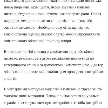
вихованці згодні спокійно чекати, поки володар перев’яже
новоутворення. Крім цього, перев’язування папілом
ниткою, буде причиною інфікування поверхні рани. Серед
народних методик числитися і припікання оцтом або
оцтовою кислотою. Необхідно розуміти, що під час
використання оцтової кислоти легко можна спровокувати
опік слизових оболонок і покриву шкіри.
Виявивши на тілі власного улюбленця одну або кілька
папілом, рекомендується без зволікання звернутися до
ветеринарної клініки за допомогою і консультацією. Доктор
обов’язково проведе забір тканин для проведення потрібних
аналізів.
Популярними методами видалення папілом, є хірургічні та
малоінвазивні методики. Також призначається лікувальна
терапія із застосуванням протимікробних засобів (потрібно