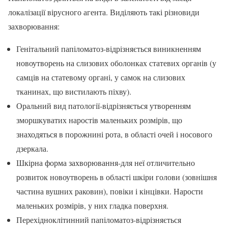
локалізації вірусного агента. Виділяють такі різновиди
захворювання:
Генітальний папіломатоз-відрізняється виникненням
новоутворень на слизових оболонках статевих органів (у
самців на статевому органі, у самок на слизових
тканинах, що вистилають піхву).
Оральний вид патології-відрізняється утворенням
зморшкуватих наростів маленьких розмірів, що
знаходяться в порожнині рота, в області очей і носового
дзеркала.
Шкірна форма захворювання-для неї отличительно
розвиток новоутворень в області шкіри голови (зовнішня
частина вушних раковин), повіки і кінцівки. Нарости
маленьких розмірів, у них гладка поверхня.
Перехідноклітинний папіломатоз-відрізняється