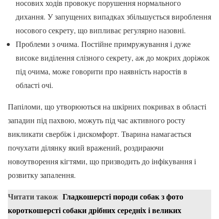
носових ходів провокує порушення нормального
дихання. У запущених випадках збільшується вироблення
носового секрету, що випливає регулярно назовні.
Проблеми з очима. Постійне примружування і дуже
високе виділення слізного секрету, аж до мокрих доріжок
під очима, може говорити про наявність наростів в
області очі.
Папіломи, що утворюються на шкірних покривах в області
западин під пахвою, можуть під час активного росту
викликати свербіж і дискомфорт. Тварина намагається
почухати ділянку який вражений, роздираючи
новоутворення кігтями, що призводить до інфікування і
розвитку запалення.
Читати також
Гладкошерсті породи собак з фото
короткошерсті собаки дрібних середніх і великих