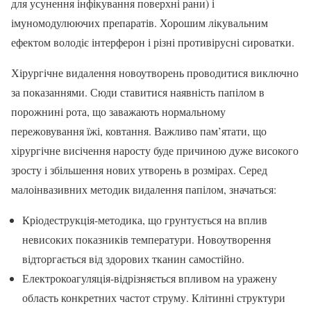
для усунення інфікування поверхні рани) і
імуномодулюючих препаратів. Хорошим лікувальним
ефектом володіє інтерферон і різні противірусні сироватки.
Хірургічне видалення новоутворень проводитися виключно
за показаннями. Сюди ставитися наявність папілом в
порожнині рота, що заважають нормальному
пережовування їжі, ковтання. Важливо пам’ятати, що
хірургічне висічення наросту буде причиною дуже високого
зросту і збільшення нових утворень в розмірах. Серед
малоінвазивних методик видалення папілом, значаться:
Кріодеструкція-методика, що грунтується на вплив
невисоких показників температури. Новоутворення
відторгається від здорових тканин самостійно.
Електрокоагуляція-відрізняється впливом на уражену
область конкретних частот струму. Клітинні структури