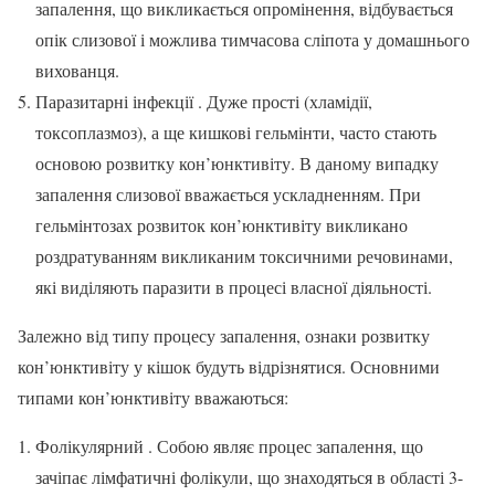
запалення, що викликається опромінення, відбувається
опік слизової і можлива тимчасова сліпота у домашнього
вихованця.
Паразитарні інфекції . Дуже прості (хламідії,
токсоплазмоз), а ще кишкові гельмінти, часто стають
основою розвитку кон’юнктивіту. В даному випадку
запалення слизової вважається ускладненням. При
гельмінтозах розвиток кон’юнктивіту викликано
роздратуванням викликаним токсичними речовинами,
які виділяють паразити в процесі власної діяльності.
Залежно від типу процесу запалення, ознаки розвитку
кон’юнктивіту у кішок будуть відрізнятися. Основними
типами кон’юнктивіту вважаються:
Фолікулярний . Собою являє процес запалення, що
зачіпає лімфатичні фолікули, що знаходяться в області 3-