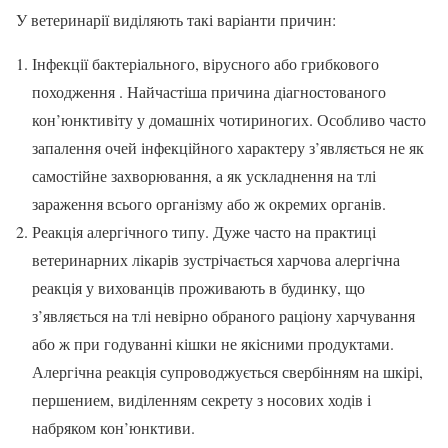
У ветеринарії виділяють такі варіанти причин:
Інфекції бактеріального, вірусного або грибкового
походження . Найчастіша причина діагностованого
кон’юнктивіту у домашніх чотириногих. Особливо часто
запалення очей інфекційного характеру з’являється не як
самостійне захворювання, а як ускладнення на тлі
зараження всього організму або ж окремих органів.
Реакція алергічного типу. Дуже часто на практиці
ветеринарних лікарів зустрічається харчова алергічна
реакція у вихованців проживають в будинку, що
з’являється на тлі невірно обраного раціону харчування
або ж при годуванні кішки не якісними продуктами.
Алергічна реакція супроводжується свербінням на шкірі,
першением, виділенням секрету з носових ходів і
набряком кон’юнктиви.