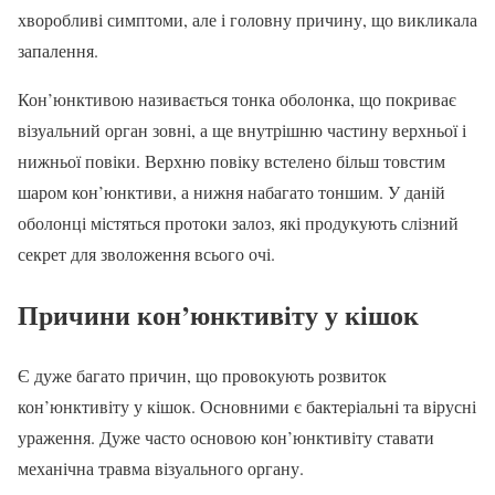
хворобливі симптоми, але і головну причину, що викликала
запалення.
Кон’юнктивою називається тонка оболонка, що покриває
візуальний орган зовні, а ще внутрішню частину верхньої і
нижньої повіки. Верхню повіку встелено більш товстим
шаром кон’юнктиви, а нижня набагато тоншим. У даній
оболонці містяться протоки залоз, які продукують слізний
секрет для зволоження всього очі.
Причини кон’юнктивіту у кішок
Є дуже багато причин, що провокують розвиток
кон’юнктивіту у кішок. Основними є бактеріальні та вірусні
ураження. Дуже часто основою кон’юнктивіту ставати
механічна травма візуального органу.