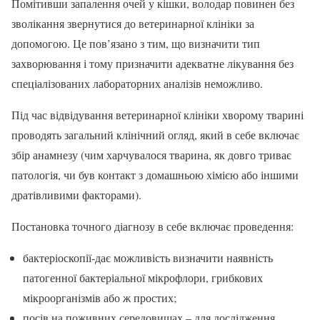
Помітивши запалення очей у кішки, володар повинен без
зволікання звернутися до ветеринарної клініки за
допомогою. Це пов’язано з тим, що визначити тип
захворювання і тому призначити адекватне лікування без
спеціалізованих лабораторних аналізів неможливо.
Під час відвідування ветеринарної клініки хворому тварині
проводять загальний клінічний огляд, який в себе включає
збір анамнезу (чим харчувалося тварина, як довго триває
патологія, чи був контакт з домашньою хімією або іншими
дратівливими факторами).
Постановка точного діагнозу в себе включає проведення:
бактеріоскопії-дає можливість визначити наявність
патогенної бактеріальної мікрофлори, грибкових
мікроорганізмів або ж простих;
посів на поживних середовищах – для дослідження