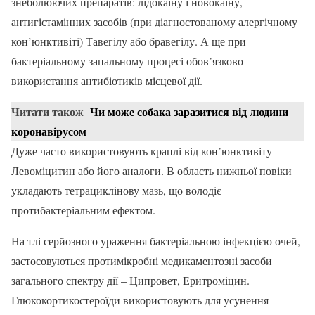
знеболюючих препаратів: лідокаїну і новокаїну,
антигістамінних засобів (при діагностованому алергічному
кон’юнктивіті) Тавегілу або бравегілу. А ще при
бактеріальному запальному процесі обов’язково
використання антибіотиків місцевої дії.
Читати також
Чи може собака заразитися від людини
коронавірусом
Дуже часто використовують краплі від кон’юнктивіту –
Левоміцитин або його аналоги. В область нижньої повіки
укладають тетрациклінову мазь, що володіє
протибактеріальним ефектом.
На тлі серйозного ураження бактеріальною інфекцією очей,
застосовуються протимікробні медикаментозні засоби
загального спектру дії – Ципровет, Еритроміцин.
Глюкокортикостероїди використовують для усунення