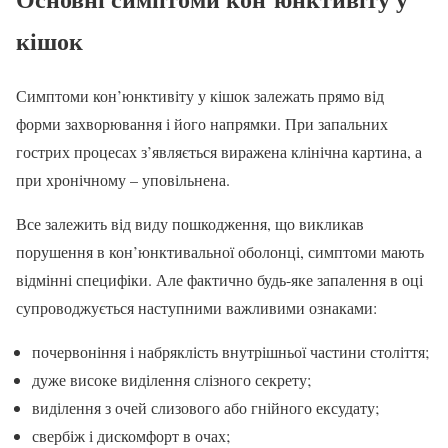
кішок
Симптоми кон’юнктивіту у кішок залежать прямо від
форми захворювання і його напрямки. При запальних
гострих процесах з’являється виражена клінічна картина, а
при хронічному – уповільнена.
Все залежить від виду пошкодження, що викликав
порушення в кон’юнктивальної оболонці, симптоми мають
відмінні специфіки. Але фактично будь-яке запалення в оці
супроводжується наступними важливими ознаками:
почервоніння і набряклість внутрішньої частини століття;
дуже високе виділення слізного секрету;
виділення з очей слизового або гнійного ексудату;
свербіж і дискомфорт в очах;