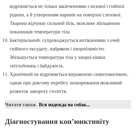
відрізняється не тільки закінченнями слизової і гнійної
рідини, а й утворенням наривів на поверхні слизової.
Тварина відчуває сильний біль, можливе збільшення
показників температури тіла.
Бактеріальний, супроводжується витіканнями з очей
гнійного ексудату, набряком і хворобливістю.
Збільшується температура тіла у хворої кішки,
світлобоязнь і байдужість.
Хронічний не відрізняється вираженою симптоматикою,
однак при довгому перебігу захворювання можливий
розвиток завороту століття.
Читати також
Вся надежда на собак...
Діагностування кон’юнктивіту