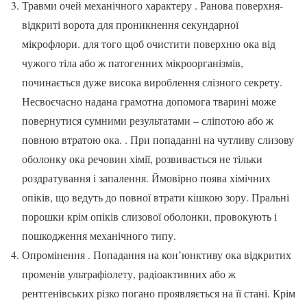
Травми очей механічного характеру . Ранова поверхня-
відкриті ворота для проникнення секундарної
мікрофлори. для того щоб очистити поверхню ока від
чужого тіла або ж патогенних мікроорганізмів,
починається дуже висока вироблення слізного секрету.
Несвоєчасно надана грамотна допомога тварині може
повернутися сумними результатами – сліпотою або ж
повною втратою ока. . При попаданні на чутливу слизову
оболонку ока речовин хімії, розвивається не тільки
роздратування і запалення. Ймовірно поява хімічних
опіків, що ведуть до повної втрати кішкою зору. Пральні
порошки крім опіків слизової оболонки, провокують і
пошкодження механічного типу.
Опромінення . Попадання на кон’юнктиву ока відкритих
променів ультрафіолету, радіоактивних або ж
рентгенівських різко погано проявляється на її стані. Крім