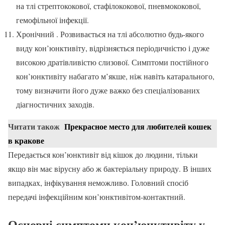
на тлі стрептококової, стафілококової, пневмококової,
гемофільної інфекції.
Хронічний . Розвивається на тлі абсолютно будь-якого
виду кон’юнктивіту, відрізняється періодичністю і дуже
високою дратівливістю слизової. Симптоми постійного
кон’юнктивіту набагато м’якше, ніж навіть катарального,
тому визначити його дуже важко без спеціалізованих
діагностичних заходів.
Читати також
Прекрасное место для любителей кошек
в кракове
Передається кон’юнктивіт від кішок до людини, тільки
якщо він має вірусну або ж бактеріальну природу. В інших
випадках, інфікування неможливо. Головний спосіб
передачі інфекційним кон’юнктивітом-контактний.
Основні симптоми кон’юнктивіту у