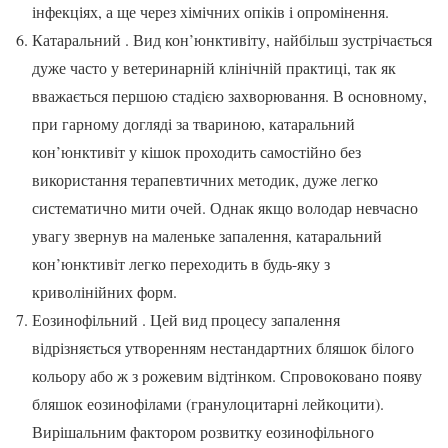
інфекціях, а ще через хімічних опіків і опромінення.
Катаральний . Вид кон’юнктивіту, найбільш зустрічається
дуже часто у ветеринарній клінічній практиці, так як
вважається першою стадією захворювання. В основному,
при гарному догляді за твариною, катаральний
кон’юнктивіт у кішок проходить самостійно без
використання терапевтичних методик, дуже легко
систематично мити очей. Однак якщо володар невчасно
увагу звернув на маленьке запалення, катаральний
кон’юнктивіт легко переходить в будь-яку з
криволінійних форм.
Еозинофільний . Цей вид процесу запалення
відрізняється утворенням нестандартних бляшок білого
кольору або ж з рожевим відтінком. Спровоковано появу
бляшок еозинофілами (гранулоцитарні лейкоцити).
Вирішальним фактором розвитку еозинофільного