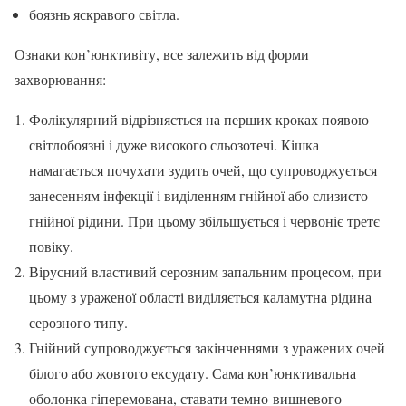
боязнь яскравого світла.
Ознаки кон’юнктивіту, все залежить від форми
захворювання:
Фолікулярний відрізняється на перших кроках появою
світлобоязні і дуже високого сльозотечі. Кішка
намагається почухати зудить очей, що супроводжується
занесенням інфекції і виділенням гнійної або слизисто-
гнійної рідини. При цьому збільшується і червоніє третє
повіку.
Вірусний властивий серозним запальним процесом, при
цьому з ураженої області виділяється каламутна рідина
серозного типу.
Гнійний супроводжується закінченнями з уражених очей
білого або жовтого ексудату. Сама кон’юнктивальна
оболонка гіперемована, ставати темно-вишневого