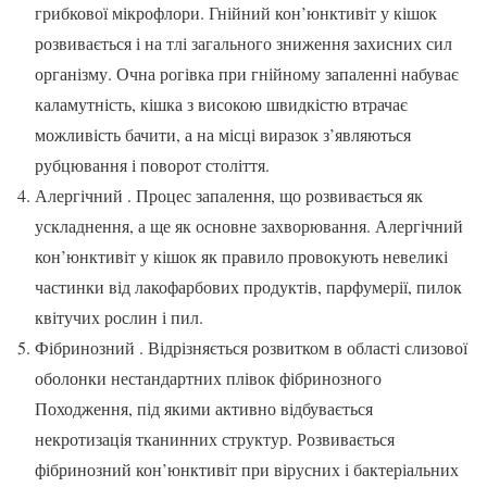
грибкової мікрофлори. Гнійний кон’юнктивіт у кішок
розвивається і на тлі загального зниження захисних сил
організму. Очна рогівка при гнійному запаленні набуває
каламутність, кішка з високою швидкістю втрачає
можливість бачити, а на місці виразок з’являються
рубцювання і поворот століття.
Алергічний . Процес запалення, що розвивається як
ускладнення, а ще як основне захворювання. Алергічний
кон’юнктивіт у кішок як правило провокують невеликі
частинки від лакофарбових продуктів, парфумерії, пилок
квітучих рослин і пил.
Фібринозний . Відрізняється розвитком в області слизової
оболонки нестандартних плівок фібринозного
Походження, під якими активно відбувається
некротизація тканинних структур. Розвивається
фібринозний кон’юнктивіт при вірусних і бактеріальних