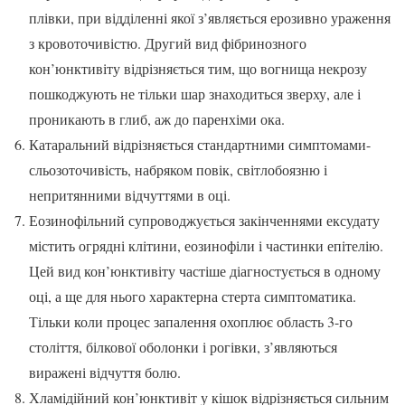
плівки, при відділенні якої з’являється ерозивно ураження
з кровоточивістю. Другий вид фібринозного
кон’юнктивіту відрізняється тим, що вогнища некрозу
пошкоджують не тільки шар знаходиться зверху, але і
проникають в глиб, аж до паренхіми ока.
Катаральний відрізняється стандартними симптомами-
сльозоточивість, набряком повік, світлобоязню і
непритянними відчуттями в оці.
Еозинофільний супроводжується закінченнями ексудату
містить огрядні клітини, еозинофіли і частинки епітелію.
Цей вид кон’юнктивіту частіше діагностується в одному
оці, а ще для нього характерна стерта симптоматика.
Тільки коли процес запалення охоплює область 3-го
століття, білкової оболонки і рогівки, з’являються
виражені відчуття болю.
Хламідійний кон’юнктивіт у кішок відрізняється сильним