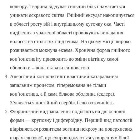
кольору. Тварина відчуває сильний біль і намагається
уникати яскравого світла. Гнійний ексудат накопичується
в області росту вій і внутрішньому куточку ока. Часті
виділення з ураженої області провокують випадання
волосся на століттях і під очима. На цьому місці широко
розвивається мокнуча екзема. Хронічна форма гнійного
кон’юнктивіту призводить до зміни відтінку самої
оболонки – вона ставати синюватою.
Алергічний кон’юнктивіт властивий катаральним
запальним процесом, гіперемована не тільки
кон’юнктива, а й сама білкова оболонка (склера).
З’являється постійний свербіж і сльозоточивість.
Фібринозний вид запалення поділяють на дві основні
форми — крупозну і дифтероїдну. Перший вид патології
відрізняється розвитком вогнищ некрозу на поверхневих
шарах слизової, що супроводжуються утворенням білої