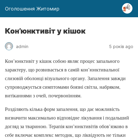
Оголошення Житомир
Кон’юнктивіт у кішок
admin
5 років ago
Кон’юнктивіт у кішок собою являє процес запального
характеру, що розвивається в самій кон’юнктивальної
слизовій оболонці візуального органу. Запалення завжди
супроводжується симптомами боязні світла, набряком,
витіканнями з очей, почервонінням.
Розділяють кілька форм запалення, що дає можливість
визначити максимально відповідне лікування і подальший
догляд за твариною. Терапія кон’юнктивітів обов’язково в
себе включає комплекс методик, що ліквідують не тільки