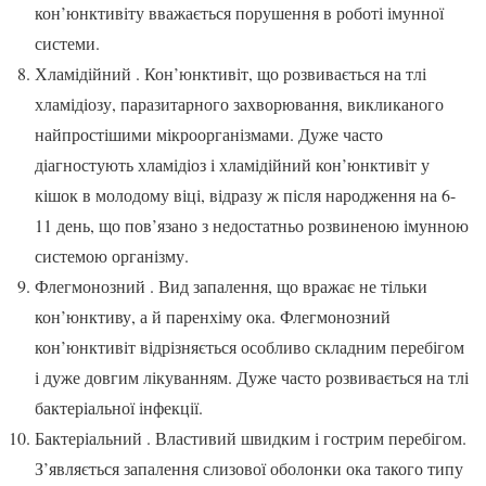
кон’юнктивіту вважається порушення в роботі імунної
системи.
Хламідійний . Кон’юнктивіт, що розвивається на тлі
хламідіозу, паразитарного захворювання, викликаного
найпростішими мікроорганізмами. Дуже часто
діагностують хламідіоз і хламідійний кон’юнктивіт у
кішок в молодому віці, відразу ж після народження на 6-
11 день, що пов’язано з недостатньо розвиненою імунною
системою організму.
Флегмонозний . Вид запалення, що вражає не тільки
кон’юнктиву, а й паренхіму ока. Флегмонозний
кон’юнктивіт відрізняється особливо складним перебігом
і дуже довгим лікуванням. Дуже часто розвивається на тлі
бактеріальної інфекції.
Бактеріальний . Властивий швидким і гострим перебігом.
З’являється запалення слизової оболонки ока такого типу