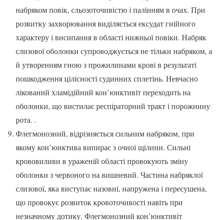
набряком повік, сльозоточивістю і палінням в очах. При
розвитку захворювання виділяється ексудат гнійного
характеру і висипання в області нижньої повіки. Набряк
слизової оболонки супроводжується не тільки набряком, а
й утворенням гною з прожилинами крові в результаті
пошкодження цілісності судинних сплетінь. Невчасно
лікований хламідійний кон’юнктивіт переходить на
оболонки, що вистилає респіраторний тракт і порожнину
рота. .
Флегмонозний, відрізняється сильним набряком, при
якому кон’юнктива випирає з очної щілини. Сильні
крововиливи в ураженій області провокують зміну
оболонки з червоного на вишневий. Частина набряклої
слизової, яка виступає назовні, напружена і пересушена,
що провокує розвиток кровоточивості навіть при
незначному дотику. Флегмонозний кон’юнктивіт