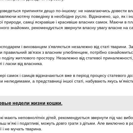
 доведеться припиняти дещо по-іншому: не намагаючись довести вл
авляючи котячу поведінку в необхідне русло. Відзначено, що, як і ін
ї природи, самці яскравіше і красивіше власних самок. Маючи в п
ного знайомих, рекомендується звернути власну увагу власне на са
господарем і вихованцем з’являється незалежно від статі тварини. За
и правильний зв’язок з власним улюбленцем, потрібно ознайомиться
и поділу житлового простору. Незалежно від статевої приналежності,
і і ласки від власника.
ері самок і самців відзначаються вже в період процесу статевого до
и нелюдимами, а представниці іншої статі, набувають якусь м’якіст
рвые недели жизни кошки.
і мають неповнолітніх дітей, рекомендується звернути під час вибо
льш м’які і податливі, можуть довго грати з дітьми. Але виключно в р
ї і не мучать тварина.