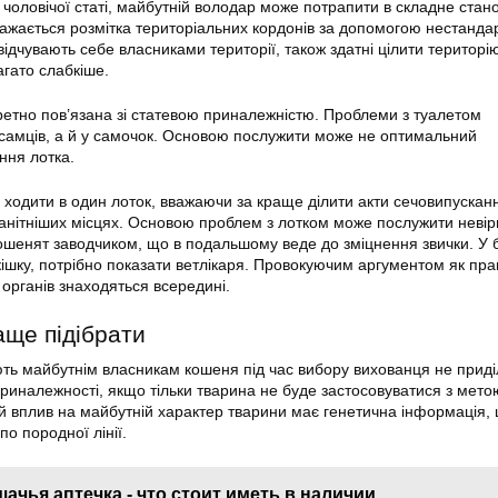
чоловічої статі, майбутній володар може потрапити в складне стан
ажається розмітка територіальних кордонів за допомогою нестанда
 відчувають себе власниками території, також здатні цілити територію
агато слабкіше.
ретно пов’язана зі статевою приналежністю. Проблеми з туалетом
у самців, а й у самочок. Основою послужити може не оптимальний
ння лотка.
 ходити в один лоток, вважаючи за краще ділити акти сечовипусканн
анітніших місцях. Основою проблем з лотком може послужити невір
шенят заводчиком, що в подальшому веде до зміцнення звички. У б
 кішку, потрібно показати ветлікаря. Провокуючим аргументом як пр
органів знаходяться всередині.
аще підібрати
ть майбутнім власникам кошеня під час вибору вихованця не приді
 приналежності, якщо тільки тварина не буде застосовуватися з мето
 вплив на майбутній характер тварини має генетична інформація,
по породної лінії.
ачья аптечка - что стоит иметь в наличии