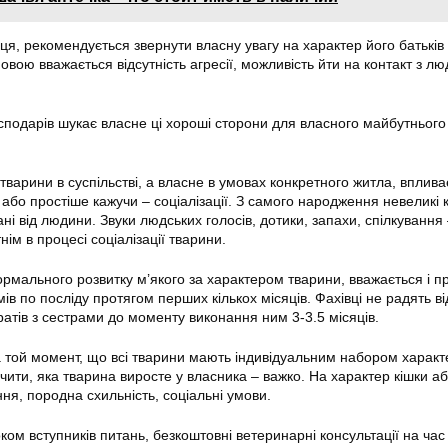
я, рекомендується звернути власну увагу на характер його батьків і
вою вважається відсутність агресії, можливість йти на контакт з л
сподарів шукає власне ці хороші сторони для власного майбутнього
варини в суспільстві, а власне в умовах конкретного житла, вплива
або простіше кажучи – соціалізації. З самого народження невеликі
ані від людини. Звуки людських голосів, дотики, запахи, спілкування 
нім в процесі соціалізації тварини.
мального розвитку м’якого за характером тварини, вважається і пр
мів по посліду протягом перших кількох місяців. Фахівці не радять в
братів з сестрами до моменту виконання ним 3-3.5 місяців.
а той момент, що всі тварини мають індивідуальним набором характе
чити, яка тварина виросте у власника – важко. На характер кішки аб
ня, породна схильність, соціальні умови.
оком вступників питань, безкоштовні ветеринарні консультації на час