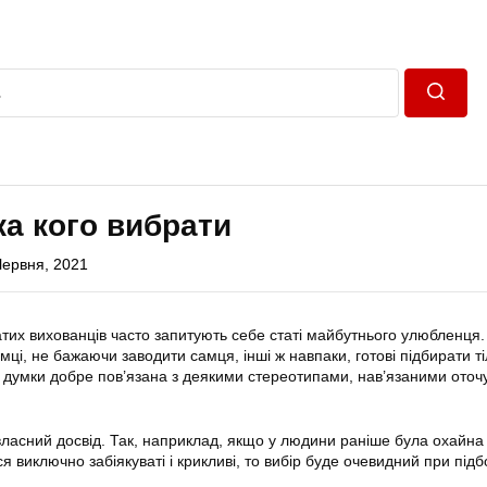
Пошук
ка кого вибрати
Червня, 2021
атих вихованців часто запитують себе статі майбутнього улюбленця.
умці, не бажаючи заводити самця, інші ж навпаки, готові підбирати т
ть думки добре пов’язана з деякими стереотипами, нав’язаними ото
власний досвід. Так, наприклад, якщо у людини раніше була охайна 
ся виключно забіякуваті і крикливі, то вибір буде очевидний при підб