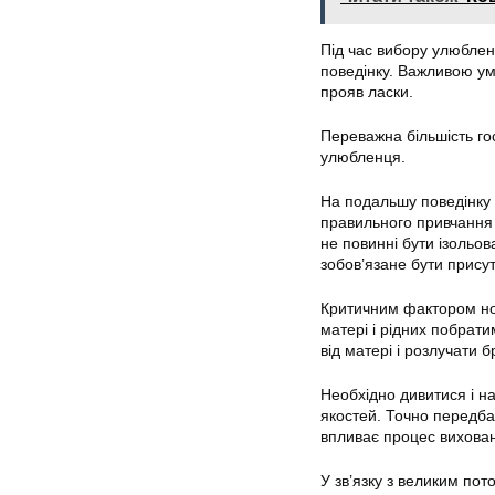
Під час вибору улюбленц
поведінку. Важливою умо
прояв ласки.
Переважна більшість го
улюбленця.
На подальшу поведінку т
правильного привчання 
не повинні бути ізольов
зобов’язане бути присут
Критичним фактором нор
матері і рідних побрати
від матері і розлучати 
Необхідно дивитися і н
якостей. Точно передба
впливає процес вихован
У зв’язку з великим пот