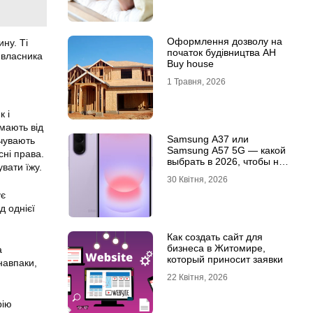
Оформлення дозволу на
ну. Ті
початок будівництва АН
м власника
Buy house
1 Травня, 2026
к і
 мають від
Samsung A37 или
дчувають
Samsung A57 5G — какой
сні права.
выбрать в 2026, чтобы не
увати їжу.
пожалеть?
30 Квітня, 2026
ує
д однієї
Как создать сайт для
бизнеса в Житомире,
а
который приносит заявки
навпаки,
22 Квітня, 2026
рію