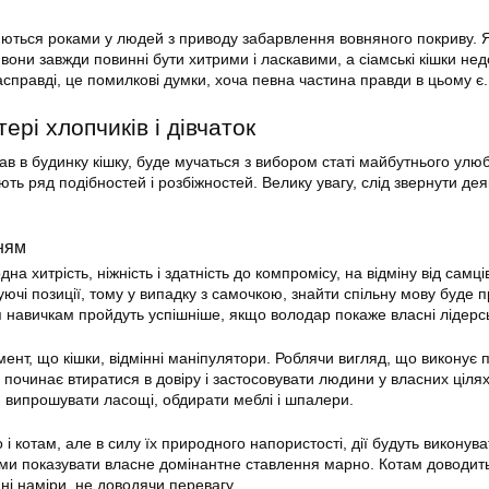
юються роками у людей з приводу забарвлення вовняного покриву. 
вони завжди повинні бути хитрими і ласкавими, а сіамські кішки нед
справді, це помилкові думки, хоча певна частина правди в цьому є.
ері хлопчиків і дівчаток
ав в будинку кішку, буде мучаться з вибором статі майбутнього улю
ають ряд подібностей і розбіжностей. Велику увагу, слід звернути дея
ням
а хитрість, ніжність і здатність до компромісу, на відміну від самці
чі позиції, тому у випадку з самочкою, знайти спільну мову буде п
я навичкам пройдуть успішніше, якщо володар покаже власні лідерськ
мент, що кішки, відмінні маніпулятори. Роблячи вигляд, що виконує
 починає втиратися в довіру і застосовувати людини у власних цілях
 випрошувати ласощі, обдирати меблі і шпалери.
 і котам, але в силу їх природного напористості, дії будуть виконув
ми показувати власне домінантне ставлення марно. Котам доводит
ні наміри, не доводячи перевагу.