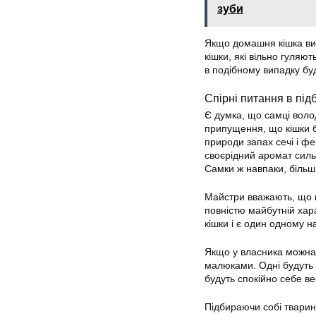
зуби
Якщо домашня кішка вир
кішки, які вільно гуляю
в подібному випадку бу
Спірні питання в під
Є думка, що самці волод
припущення, що кішки бі
природи запах сечі і фе
своєрідний аромат силь
Самки ж навпаки, більш 
Майстри вважають, що п
повністю майбутній хар
кішки і є один одному 
Якщо у власника можна 
малюками. Одні будуть а
будуть спокійно себе ве
Підбираючи собі тварин