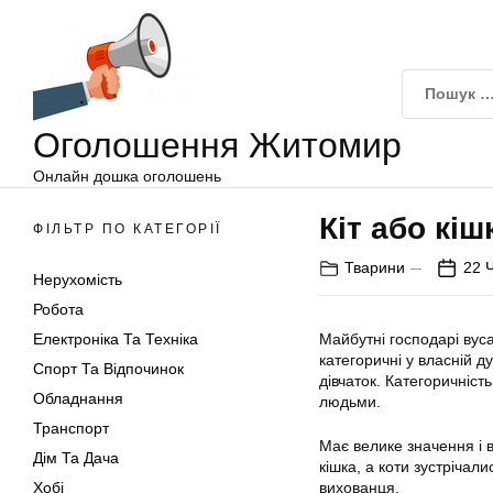
Оголошення
Перейти
Житомир
до
вмісту
Оголошення Житомир
Онлайн дошка оголошень
Кіт або кіш
ФІЛЬТР ПО КАТЕГОРІЇ
Тварини
22 
Нерухомість
Робота
Електроніка Та Техніка
Майбутні господарі вус
категоричні у власній д
Спорт Та Відпочинок
дівчаток. Категоричніс
Обладнання
людьми.
Транспорт
Має велике значення і 
Дім Та Дача
кішка, а коти зустрічали
Хобі
вихованця.