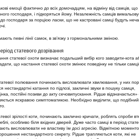
кові емоції фактично до всіх домочадцям, на відміну від самців, що
ного господаря, і підкоряться йому. Незалежність самців вимальову
 до господаря за порцією ласки, що не кастровані самці будуть неча
чі.
ають певні лінії самок, в зв’язку з гормональними зміною.
еріод статевого дозрівання
ння статевої охоти визначає подальший вибір кого заводити-кота аб
адати, що настання статевої охоти змінює поведінку не тільки самців
 статевої полювання починають висловлювати хвилювання, у них по
ся нестандартні катання по підлозі, закличні звуки в пошуку самця,
нка, постійні позиви до акту сечовипускання. Рідше відзначається» 
вляється яскравою симптоматикою. Необхідно виділити, що подібний
то.
атевої зрілості коти, починають заклично кричати, роблять спроби вт
блі, особливо біля вхідних дверей. Дуже часто самці в період стате
ють висловлювати не властиву їм досі агресію. Відмітною момент
порошення нестандартного секрету. Рідше трапляються коти, які не