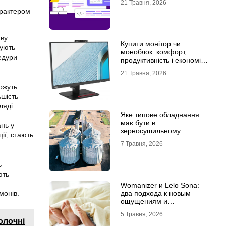
21 Травня, 2026
арактером
аву
Купити монітор чи
нують
моноблок: комфорт,
едури
продуктивність і економія
місця
21 Травня, 2026
ожуть
ьшість
ляді
Яке типове обладнання
має бути в
нь у
зерносушильному
ції, стають
комплексі
7 Травня, 2026
ь
ють
Womanizer и Lelo Sona:
монів.
два подхода к новым
ощущениям и
технологиям удовольствия
5 Травня, 2026
олочні