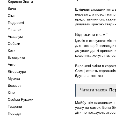
Корисно Знати
Дача
Шкідливі замашки кота
перевагу, а поволі напр
Сім'я
представники справжньо
Подорожі
дивувати красою тварин
Фінанси
Відносини в сім’ї
Акваріум
Ідилія в стосунках між 
Собаки
для того щоб налагодит
Коти
до уваги деякі принцип
кошенята хочуть ніжност
Електрика
Авто
Виражені зміни в характ
Самці стають справжнім
Література
йдуть на контакт.
Музика
Дозвілля
Читати також
Пе
Кіно
Своїми Руками
Майбутнім власникам, як
Тварини
увагу на самок. Вони бі
діти не показують агресі
Поради