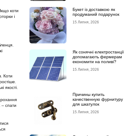
Букет із доставкою як
Якщо коти
продуманий подарунок
оторки і
15 Липня, 2026
бленця.
кі
Як сонячні електростанції
допомагають фермерам
економити на поливі?
15 Липня, 2026
в. Коти
ростіше.
і якості.
Причины купить
качественную фурнитуру
 прохання
для шкатулок
 – спати
15 Липня, 2026
атися
ься