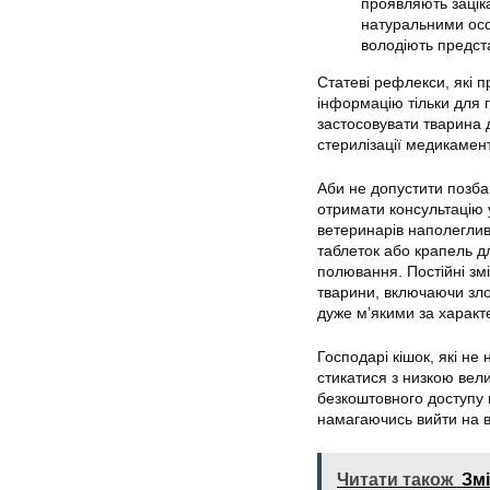
проявляють заціка
натуральними осо
володіють предста
Статеві рефлекси, які п
інформацію тільки для г
застосовувати тварина
стерилізації медикамен
Аби не допустити позб
отримати консультацію 
ветеринарів наполеглив
таблеток або крапель д
полювання. Постійні зм
тварини, включаючи злоя
дуже м’якими за характ
Господарі кішок, які не
стикатися з низкою вели
безкоштовного доступу 
намагаючись вийти на в
Читати також
Змі