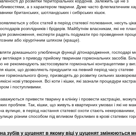
вленості до розмітки територіальних кордонів. Залежить це не з
бливостями, а з характером тварини. Дуже часто флегматичним х
вники британських, шотландських і сибірських кішок.
роявляються у обох статей в період статевої полювання, несуть цік
осподарів розплідників і брідерів. Майбутнім власникам, які не пла
 для розмноження, експерти радять подумати про проведення проц
тозним або хірургічним шляхом (краще).
авляти домашнього улюбленця функції дітонародження, господарі м
у ветлікаря з приводу прийому тваринам гормональних засобів. Біл
о не рекомендують застосовувати гормональні контрацептиви у виг
ля кішок, що дозволяють придушити на певний період часу статеве
іни гормонального фону, призводять до розвитку сильних захворюва
кісні нові утворення. Всі коти і кішки, які зазнали процедури кастра
ером і поступливими.
 наважуються привести тварину в клініку і провести кастрацію, можут
ких проблем. Так, кішки, що живуть в квартирних умовах і які не ма
на вулицю, в період настання статевої охоти стають некерованими,
улицю різним способом під впливом бурхливих в крові статевих гор
на зубів у цуценят в якому віці у цуценят змінюються м