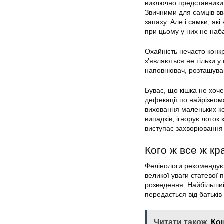
виключно представники 
Звичними для самців вв
запаху. Але і самки, які
при цьому у них не наб
Охайність нечасто конк
з’являються не тільки 
наповнювач, розташува
Буває, що кішка не хоче
дефекації по найрізном
виховання маленьких ко
випадків, ігнорує лоток
виступає захворювання 
Кого ж все ж кр
Фелінологи рекомендую
великої уваги статевої
розведення. Найбільший
передається від батьків 
Читати також
Кош