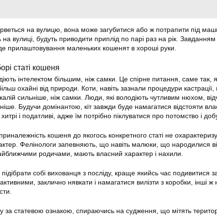
веться на вулицю, вона може загубитися або ж потрапити під маши
ть на вулиці, будуть приводити приплід по парі раз на рік. Завдання
де прилаштовування маленьких кошенят в хороші руки.
борі статі кошеня
іють інтелектом більшим, ніж самки. Це спірне питання, саме так, я
льш охайні від природи. Коти, навіть зазнали процедури кастрації,
калій сильніше, ніж самки. Люди, які володіють чутливим нюхом, ві
ніше. Будучи домінантою, кіт завжди буде намагатися відстояти вла
хитрі і податливі, адже їм потрібно піклуватися про потомство і доб
риналежність кошеня до якогось конкретного статі не охарактериз
актер. Фелінологи запевняють, що навіть малюки, що народилися ві
найближчими родичами, мають власний характер і нахили.
підібрати собі вихованця з посліду, краще якийсь час подивитися з
ктивними, заклично нявкати і намагатися вилізти з коробки, інші ж 
сти.
у за статевою ознакою, спираючись на судження, що мітять терито