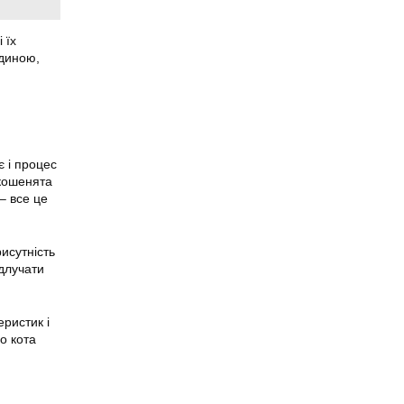
 їх
юдиною,
є і процес
 кошенята
– все це
исутність
ідлучати
ристик і
о кота