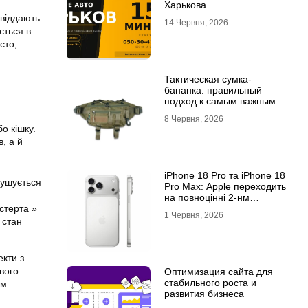
Харькова
 віддають
14 Червня, 2026
ється в
сто,
Тактическая сумка-
бананка: правильный
подход к самым важным
мелочам
8 Червня, 2026
о кішку.
, а й
iPhone 18 Pro та iPhone 18
рушується
Pro Max: Apple переходить
на повноцінні 2-нм
стерта »
процесори?
1 Червня, 2026
 стан
екти з
вого
Оптимизация сайта для
стабильного роста и
ом
развития бизнеса