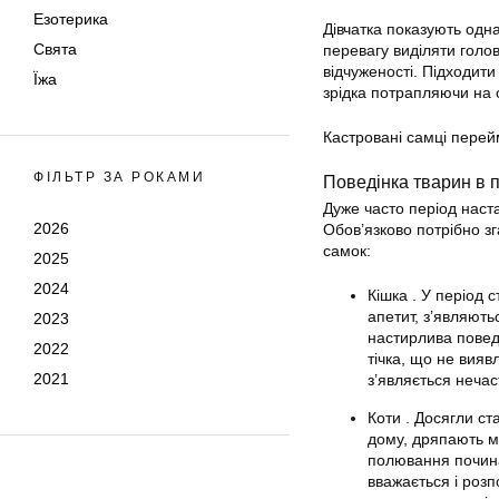
Езотерика
Дівчатка показують одна
Свята
перевагу виділяти голов
відчуженості. Підходити
Їжа
зрідка потрапляючи на о
Кастровані самці перейм
ФІЛЬТР ЗА РОКАМИ
Поведінка тварин в п
Дуже часто період наста
2026
Обов’язково потрібно зг
самок:
2025
2024
Кішка . У період
апетит, з’являють
2023
настирлива поведі
2022
тічка, що не вия
2021
з’являється нечас
Коти . Досягли ст
дому, дряпають ме
полювання почина
вважається і роз