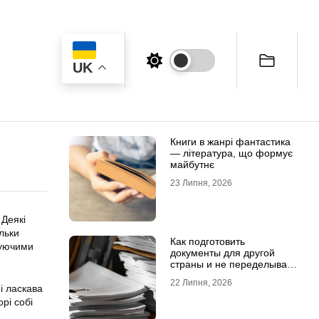
UK
Книги в жанрі фантастика
— література, що формує
майбутнє
23 Липня, 2026
 Деякі
ільки
Как подготовить
чуючими
документы для другой
страны и не переделывать
апостиль
22 Липня, 2026
і ласкава
орі собі