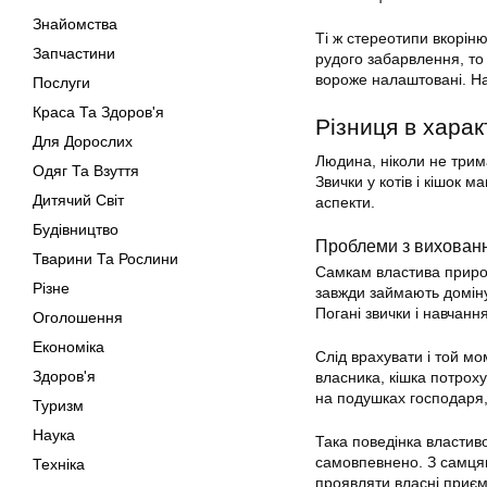
Знайомства
Ті ж стереотипи вкорін
Запчастини
рудого забарвлення, то 
вороже налаштовані. На
Послуги
Краса Та Здоров'я
Різниця в характ
Для Дорослих
Людина, ніколи не трим
Одяг Та Взуття
Звички у котів і кішок м
Дитячий Світ
аспекти.
Будівництво
Проблеми з вихован
Тварини Та Рослини
Самкам властива природн
Різне
завжди займають доміную
Погані звички і навчанн
Оголошення
Економіка
Слід врахувати і той мо
Здоров'я
власника, кішка потроху
на подушках господаря,
Туризм
Наука
Така поведінка властиво
самовпевнено. З самця
Техніка
проявляти власні приєм