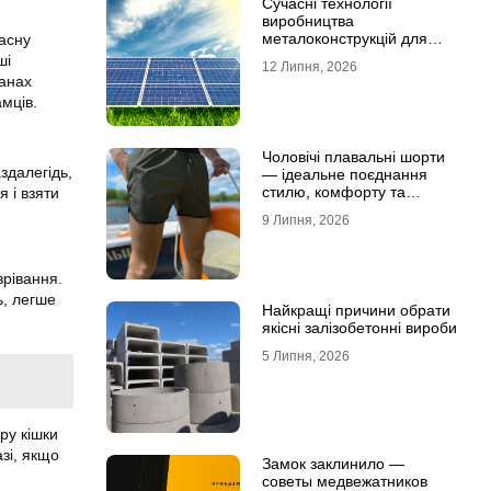
Сучасні технології
виробництва
металоконструкцій для
асну
сонячної енергетики
ші
12 Липня, 2026
ланах
мців.
Чоловічі плавальні шорти
здалегідь,
— ідеальне поєднання
стилю, комфорту та
 і взяти
свободи рухів
9 Липня, 2026
зрівання.
ь, легше
Найкращі причини обрати
якісні залізобетонні вироби
5 Липня, 2026
ру кішки
азі, якщо
Замок заклинило —
советы медвежатников