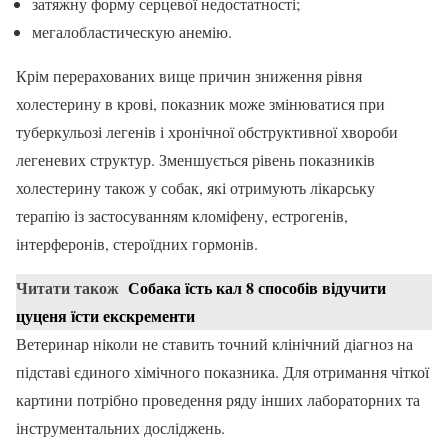
затяжну форму серцевої недостатності;
мегалобластическую анемію.
Крім перерахованих вище причин зниження рівня
холестерину в крові, показник може змінюватися при
туберкульозі легенів і хронічної обструктивної хвороби
легеневих структур. Зменшується рівень показників
холестерину також у собак, які отримують лікарську
терапію із застосуванням кломіфену, естрогенів,
інтерферонів, стероїдних гормонів.
Читати також
Собака їсть кал 8 способів відучити
цуценя їсти екскременти
Ветеринар ніколи не ставить точний клінічний діагноз на
підставі єдиного хімічного показника. Для отримання чіткої
картини потрібно проведення ряду інших лабораторних та
інструментальних досліджень.