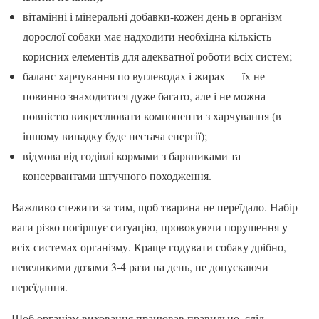
вітамінні і мінеральні добавки-кожен день в організм
дорослої собаки має надходити необхідна кількість
корисних елементів для адекватної роботи всіх систем;
баланс харчування по вуглеводах і жирах — їх не
повинно знаходитися дуже багато, але і не можна
повністю викреслювати компоненти з харчування (в
іншому випадку буде нестача енергії);
відмова від годівлі кормами з барвниками та
консервантами штучного походження.
Важливо стежити за тим, щоб тварина не переїдало. Набір
ваги різко погіршує ситуацію, провокуючи порушення у
всіх системах організму. Краще годувати собаку дрібно,
невеликими дозами 3-4 рази на день, не допускаючи
переїдання.
Щоб організм вихованця працював правильно, слід