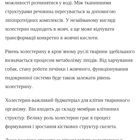
можливості розчинятися у воді. Між тканинними
структурами речовина пересувається за допомогою
ліпопротеїдних комплексів. У незайманому вигляді
холестерин надходить в жовч, а ще може відчувати
трансформації конкретно в жовчні кислоти.
Рівень холестерину в кров’яному руслі тварини здебільшого
визначається процесом метаболізму ліпідів. Від харчування
собак, стану роботи печінки і жовчного, функціонування
ендокринної системи буде також залежати рівень
холестерину.
Холестерин-важливий будматеріал для клітин тваринного
організму. Він входить до складу мембран клітинних
структур. Велику роль холестерин грає в процесі
формування і зростання кісткових структур скелета.
Дуже важливо стежити за рівнем вмісту холестерину в