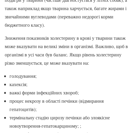
також наприклад якщо тварина харчується, багате жирами і
звичайними вуглеводами (переважно недорогі корми
бюджетного класу).
Зниження показників холестерину в крові у тварини також
може вказувати на великі зміни в організмі. Важливо, щоб в
організмі в усі часи був баланс. Якщо рівень холестерину
різко зменшується, це може вказувати на:
голодування;
кахексія;
важкі форми інфекційних хвороб;
процес некрозу в області печінки (відмирання
гепатоцитів);
термінальну стадію цирозу печінки або злоякісне
новоутворення-гепатокарциному; ;