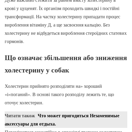
крові у цуценят. Їх організм проходить швидкі і постійні
трансформації. На частку холестерину припадати процес
вироблення вітаміну Д, а ще засвоєння кальцію. Без
холестерину не відбудеться вироблення стероїдних статевих
гормонів.
Що означає збільшення або зниження
холестерину у собак
Холестерин прийнято розподіляти на» хороший
«і»поганий». В основі такого розподілу лежить те, що
оточує холестерин.
Читати також
Что может пригодиться Незаменимые
аксессуары для отдыха.
Переміщатися самостійно в організмі тварини холестерин