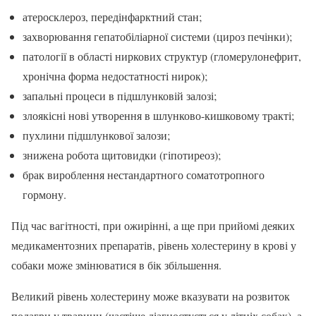
атеросклероз, передінфарктний стан;
захворювання гепатобіліарної системи (цироз печінки);
патології в області ниркових структур (гломерулонефрит,
хронічна форма недостатності нирок);
запальні процеси в підшлунковій залозі;
злоякісні нові утворення в шлунково-кишковому тракті;
пухлини підшлункової залози;
знижена робота щитовидки (гіпотиреоз);
брак вироблення нестандартного соматотропного
гормону.
Під час вагітності, при ожирінні, а ще при прийомі деяких
медикаментозних препаратів, рівень холестерину в крові у
собаки може змінюватися в бік збільшення.
Великий рівень холестерину може вказувати на розвиток
подагри у тварини (частіше діагностується у літніх собак), а