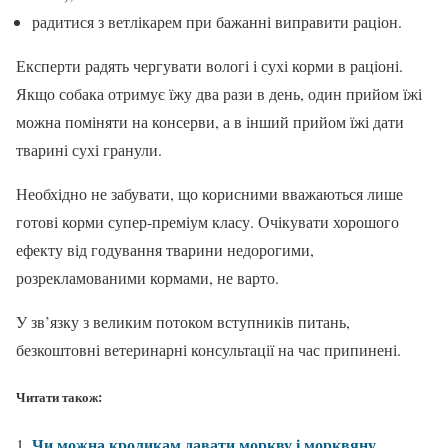
радитися з ветлікарем при бажанні виправити раціон.
Експерти радять чергувати вологі і сухі корми в раціоні.
Якщо собака отримує їжу два рази в день, один прийом їжі
можна поміняти на консерви, а в інший прийом їжі дати
тварині сухі гранули.
Необхідно не забувати, що корисними вважаються лише
готові корми супер-преміум класу. Очікувати хорошого
ефекту від годування тварини недорогими,
розрекламованими кормами, не варто.
У зв’язку з великим потоком вступників питань,
безкоштовні ветеринарні консультації на час припинені.
Читати також:
Чи можна кроликам давати моркву і морквяну