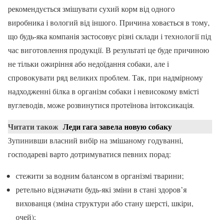
рекомендується змішувати сухий корм від одного
виробника і вологий від іншого. Причина ховається в тому,
що будь-яка компанія застосовує різні склади і технології під
час виготовлення продукції. В результаті це буде причиною
не тільки ожиріння або недоїдання собаки, але і
спровокувати ряд великих проблем. Так, при надмірному
надходженні білка в організм собаки і невисокому вмісті
вуглеводів, може розвинутися протеїнова інтоксикація.
Читати також
Леди гага завела новую собаку
Зупинивши власний вибір на змішаному годуванні,
господареві варто дотримуватися певних порад:
стежити за водним балансом в організмі тварини;
ретельно відзначати будь-які зміни в стані здоров’я
вихованця (зміна структури або стану шерсті, шкіри,
очей);