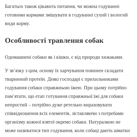
Багатьох також цікавить питання, чи можна годуванні
готовими кормами змішувати в годуванні сухий і вологий
види корму.
Особливості травлення собак
Одомашнені собаки як і кішки, є від природи хижаками.
У зв’язку з цим, основу їх харчування повинен складати
тваринний протеїн. Деякі господарі є прихильниками
годування собаки справжньою їжею. При цьому потрібно
пам’ятати, що етап готування справжньої їжі для собаки
непростий – потрібно дуже ретельно вираховувати
співвідношення всіх елементів, зіставляючи з потребами
організму кожної взятої окремо собаки. Натуралкою не
може називатися тип годування, коли собаці дають шматки