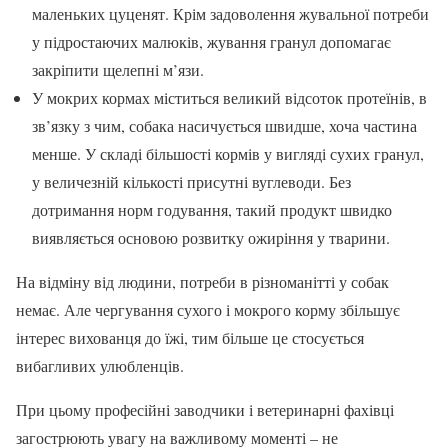
маленьких цуценят. Крім задоволення жувальної потреби
у підростаючих малюків, жування гранул допомагає
закріпити щелепні м’язи.
У мокрих кормах міститься великий відсоток протеїнів, в
зв’язку з чим, собака насичується швидше, хоча частина
менше. У складі більшості кормів у вигляді сухих гранул,
у величезній кількості присутні вуглеводи. Без
дотримання норм годування, такий продукт швидко
виявляється основою розвитку ожиріння у тварини.
На відміну від людини, потреби в різноманітті у собак
немає. Але чергування сухого і мокрого корму збільшує
інтерес вихованця до їжі, тим більше це стосується
вибагливих улюбленців.
При цьому професійні заводчики і ветеринарні фахівці
загострюють увагу на важливому моменті – не