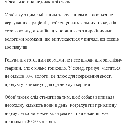
м’яса і частина недоїдків зі столу.
У зв’язку з цим, змішаним харчуванням вважається не
чергування в раціоні улюбленця натуральних продуктів і
сухого корму, а комбінація останнього з виробничими
вологими кормами, що випускаються у вигляді консервів
або павучів.
Годування готовими кормами не несе шкоди для організму
тварини, але є кілька тонкощів. У складі гранул, міститься
не більше 10% вологи, це плюс для збереження якості
продукту, але мінус для організму тварини.
Обов’язково слід стежити за тим, щоб собака випивала
необхідну кількість води в день. Розрахувати приблизну
норму легко-на кожен кілограм ваги вихованця, має
припадати 30-50 мл води.