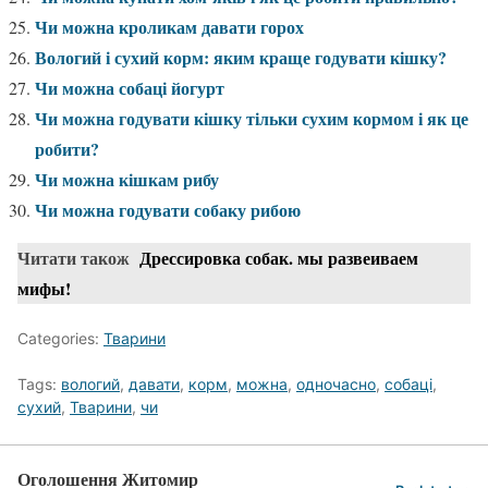
Чи можна кроликам давати горох
Вологий і сухий корм: яким краще годувати кішку?
Чи можна собаці йогурт
Чи можна годувати кішку тільки сухим кормом і як це
робити?
Чи можна кішкам рибу
Чи можна годувати собаку рибою
Читати також
Дрессировка собак. мы развеиваем
мифы!
Categories:
Тварини
Tags:
вологий
,
давати
,
корм
,
можна
,
одночасно
,
собаці
,
сухий
,
Тварини
,
чи
Оголошення Житомир