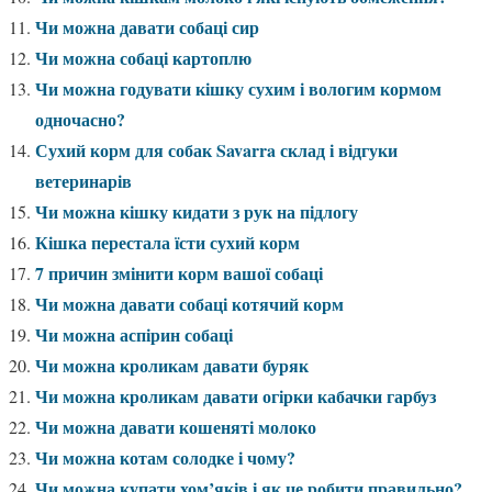
Чи можна давати собаці сир
Чи можна собаці картоплю
Чи можна годувати кішку сухим і вологим кормом
одночасно?
Сухий корм для собак Savarra склад і відгуки
ветеринарів
Чи можна кішку кидати з рук на підлогу
Кішка перестала їсти сухий корм
7 причин змінити корм вашої собаці
Чи можна давати собаці котячий корм
Чи можна аспірин собаці
Чи можна кроликам давати буряк
Чи можна кроликам давати огірки кабачки гарбуз
Чи можна давати кошеняті молоко
Чи можна котам солодке і чому?
Чи можна купати хом’яків і як це робити правильно?