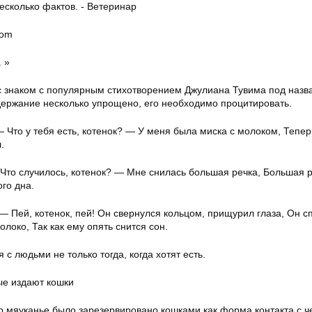
com
. »
с знаком с популярным стихотворением Джулиана Тувима под наз
одержание несколько упрощено, его необходимо процитировать.
— Что у тебя есть, котенок? — У меня была миска с молоком, Тепер
.
 Что случилось, котенок? — Мне снилась большая речка, Большая р
го дна.
 — Пей, котенок, пей! Он свернулся кольцом, прищурил глаза, Он с
олоко, Так как ему опять снится сон.
с людьми не только тогда, когда хотят есть.
ые издают кошки
о мяуканье было зарезервировано кошками как форма контакта с ч