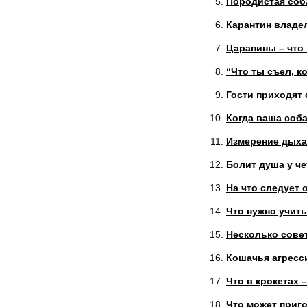
Породистая соба
Карантин владел
Царапины – что 
“Что ты съел, к
Гости приходят 
Когда ваша соба
Измерение дыхан
Болит душа у че
На что следует
Что нужно учит
Несколько сове
Кошачья агресси
Что в крокетах 
Что может приг