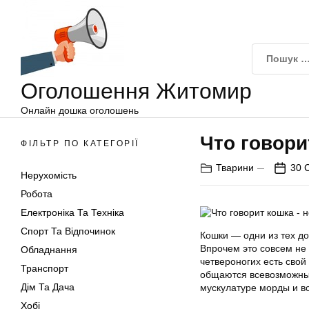
Оголошення
Перейти
Житомир
до
вмісту
Оголошення Житомир
Онлайн дошка оголошень
Что говори
ФІЛЬТР ПО КАТЕГОРІЇ
Тварини
30 
Нерухомість
Робота
Електроніка Та Техніка
Спорт Та Відпочинок
Кошки — одни из тех д
Впрочем это совсем не
Обладнання
четвероногих есть сво
Транспорт
общаются всевозможным
Дім Та Дача
мускулатуре морды и вс
Хобі