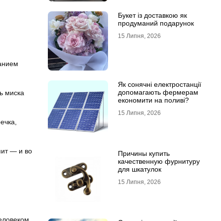
Букет із доставкою як
продуманий подарунок
15 Липня, 2026
ванием
Як сонячні електростанції
допомагають фермерам
ь миска
економити на поливі?
15 Липня, 2026
ечка,
пит — и во
Причины купить
качественную фурнитуру
для шкатулок
15 Липня, 2026
еловеком.