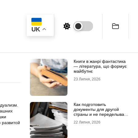
UK
Книги в жанрі фантастика
— література, що формує
майбутнє
23 Липня, 2026
Как подготовить
дуализм.
документы для другой
машних
страны и не переделывать
шки
апостиль
 развитой
22 Липня, 2026