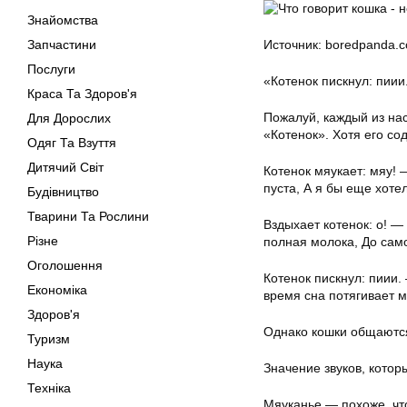
Знайомства
Запчастини
Источник: boredpanda.
Послуги
«Котенок пискнул: пиии
Краса Та Здоров'я
Пожалуй, каждый из на
Для Дорослих
«Котенок». Хотя его с
Одяг Та Взуття
Дитячий Світ
Котенок мяукает: мяу! 
пуста, А я бы еще хотел
Будівництво
Тварини Та Рослини
Вздыхает котенок: о! —
Різне
полная молока, До само
Оголошення
Котенок пискнул: пиии.
Економіка
время сна потягивает м
Здоров'я
Однако кошки общаются 
Туризм
Наука
Значение звуков, котор
Техніка
Мяуканье — похоже, чт