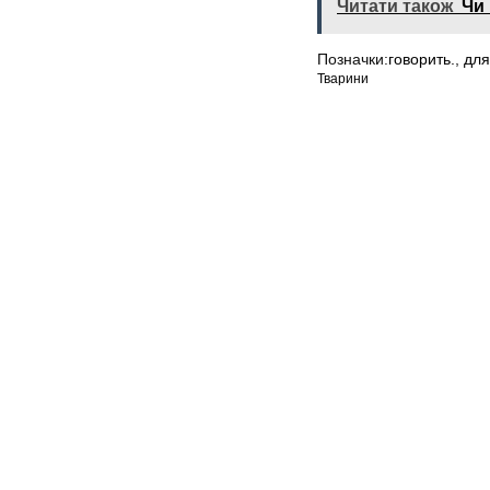
Читати також
Чи 
Позначки:
говорить.
,
для
Тварини