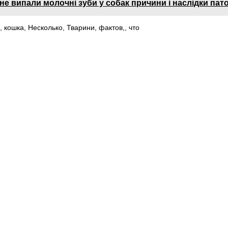
не випали молочні зуби у собак причини і наслідки пато
,
кошка
,
Несколько
,
Тварини
,
фактов,
,
что