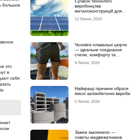
Сучасні технології
ь большое
виробництва
металоконструкцій для
сонячної енергетики
12 Липня, 2026
звонок
Чоловічі плавальні шорти
— ідеальне поєднання
стилю, комфорту та
свободи рухів
9 Липня, 2026
ые это
чут в
щают себя
азать
Найкращі причини обрати
бя.
якісні залізобетонні вироби
5 Липня, 2026
инает
осом
Замок заклинило —
советы медвежатников