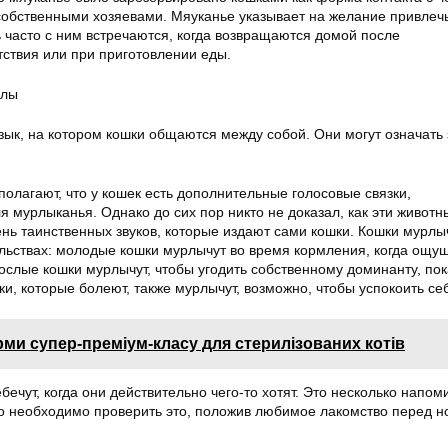
собственными хозяевами. Мяуканье указывает на желание привлеч
 часто с ним встречаются, когда возвращаются домой после
тствия или при приготовлении еды.
алы
зык, на котором кошки общаются между собой. Они могут означать 
олагают, что у кошек есть дополнительные голосовые связки,
мурлыканья. Однако до сих пор никто не доказал, как эти животн
ень таинственных звуков, которые издают сами кошки. Кошки мурлы
льствах: молодые кошки мурлычут во время кормления, когда ощу
ослые кошки мурлычут, чтобы угодить собственному доминанту, пок
и, которые болеют, также мурлычут, возможно, чтобы успокоить се
ми супер-преміум-класу для стерилізованих котів
чут, когда они действительно чего-то хотят. Это несколько напом
о необходимо проверить это, положив любимое лакомство перед н