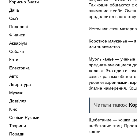
Корисно Знати
Так кошки общаются с 
Дача
внимание к себе. Очень
продолжительного отсу
Сім'я
Подорожі
Источник: свои матери
Фінанси
Короткое мяуканье — я
Акваріум
или знакомство.
Собаки
Мурлыканье — ученые п
Коти
предназначающиеся для 
Електрика
делают. Это один из оч
Авто
самых разных обстояте
удовлетворенными, взр
Література
благие намерения. Кошк
Музика
Дозвілля
Читати також
Кор
Кіно
Своїми Руками
Щебетание — кошки щебе
Тварини
щебетание птиц. Прост
кошки.
Поради