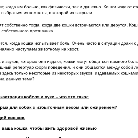
т, когда им больно, как физически, так и душевно. Кошки издают с
т выбраться из комнаты, в которой их закрыли.
собственно тогда, когда две кошки встречаются или дерутся. Кош
 собственного противника.
ся, когда кошка испытывает боль. Очень часто в ситуации драки с 
чаянно наступаем животному на хвост.
и звуков, которые они издают, кошки могут общаться намного бол
кошный репертуар форм поведения, и они общаются между собой 
здесь только некоторые из некоторых звуков, издаваемых кошками
 на данную тему?
кастрация кобеля и суки – что это такое
орма для собак с избыточным весом или ожирением?
щий хищник.
ь ваша кошка, чтобы жить здоровой жизнью