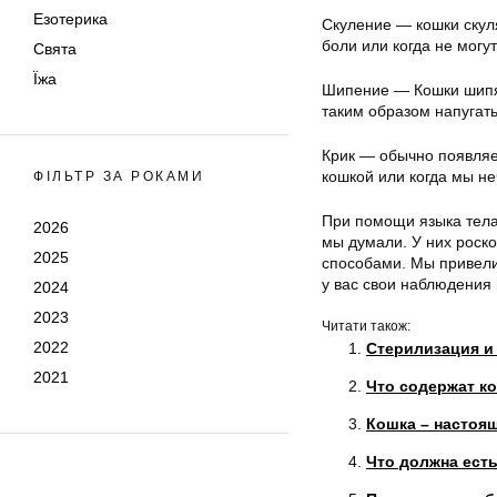
Езотерика
Скуление — кошки скуля
боли или когда не могу
Свята
Їжа
Шипение — Кошки шипят 
таким образом напугать
Крик — обычно появляет
кошкой или когда мы не
ФІЛЬТР ЗА РОКАМИ
При помощи языка тела 
2026
мы думали. У них рос
2025
способами. Мы привели 
у вас свои наблюдения
2024
2023
Читати також:
2022
Стерилизация и 
2021
Что содержат к
Кошка – настоя
Что должна ест