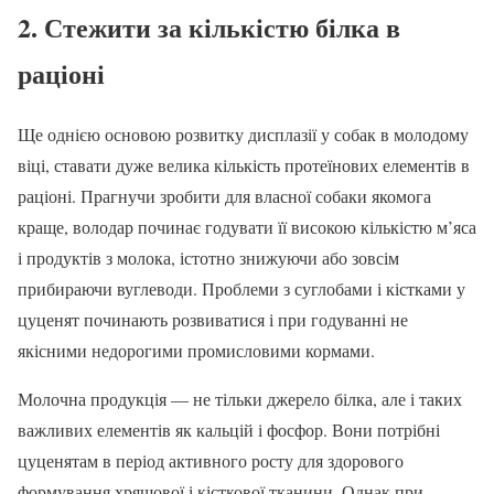
2. Стежити за кількістю білка в
раціоні
Ще однією основою розвитку дисплазії у собак в молодому
віці, ставати дуже велика кількість протеїнових елементів в
раціоні. Прагнучи зробити для власної собаки якомога
краще, володар починає годувати її високою кількістю м’яса
і продуктів з молока, істотно знижуючи або зовсім
прибираючи вуглеводи. Проблеми з суглобами і кістками у
цуценят починають розвиватися і при годуванні не
якісними недорогими промисловими кормами.
Молочна продукція — не тільки джерело білка, але і таких
важливих елементів як кальцій і фосфор. Вони потрібні
цуценятам в період активного росту для здорового
формування хрящової і кісткової тканини. Однак при