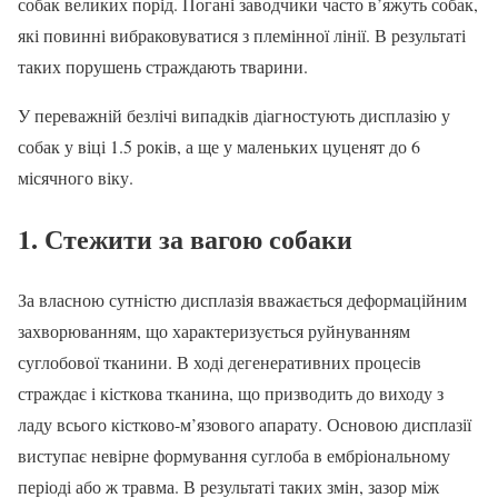
собак великих порід. Погані заводчики часто в’яжуть собак,
які повинні вибраковуватися з племінної лінії. В результаті
таких порушень страждають тварини.
У переважній безлічі випадків діагностують дисплазію у
собак у віці 1.5 років, а ще у маленьких цуценят до 6
місячного віку.
1. Стежити за вагою собаки
За власною сутністю дисплазія вважається деформаційним
захворюванням, що характеризується руйнуванням
суглобової тканини. В ході дегенеративних процесів
страждає і кісткова тканина, що призводить до виходу з
ладу всього кістково-м’язового апарату. Основою дисплазії
виступає невірне формування суглоба в ембріональному
періоді або ж травма. В результаті таких змін, зазор між