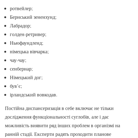
ротвейлер;
Бернський зененхунд;
Лабрадор;
голден-ретривер;
Ньюфаундленд;
німецька вівчарка;
чау-чау;
сенбернар;
Німецький дог;
був’є;
ірландський вовкодав.
Постійна диспансеризація в себе включає не тільки
дослідження функціональності суглобів, але і дає
можливість виявити ряд інших проблем в організмі на
ранній стадії. Експерти радять проходити планове