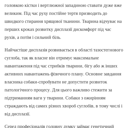
головкою кістки і вертлюжної западиною ставати дуже вже
великим. Під час руху постійне тертя призводить до
швидкого стирання хрящової тканини. Тварина відчуває на
перших кроках розвитку дисплазії дискомфорт під час
рухів, а потім і сильний біль.
Найчастіше дисплазія розвивається в області тазостегнового
суглоба, так як власне він отримує максимальне
навантаження під час стрибків тварини, бігу або ж інших
активних навантажень фізичного плану. Основне завдання
власника собаки-спробувати не допустити розвиток
патологічного процесу. Для цього важливо стежити за
підтриманням ваги у тварини. Собаки з ожирінням
страждають від самих різних хвороб суглобів, в тому числі і
від дисплазії.
Серед професіоналів головну думку займає генетичний