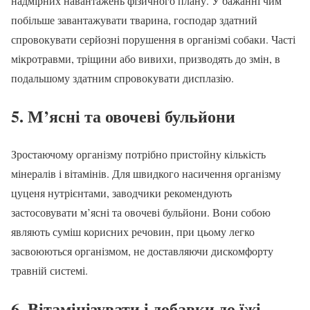
надмірних навантажень фізичного плану. У бажанні чим
побільше завантажувати тварина, господар здатний
спровокувати серйозні порушення в організмі собаки. Часті
мікротравми, тріщини або вивихи, призводять до змін, в
подальшому здатним спровокувати дисплазію.
5. М’ясні та овочеві бульйони
Зростаючому організму потрібно пристойну кількість
мінералів і вітамінів. Для швидкого насичення організму
цуценя нутрієнтами, заводчики рекомендують
застосовувати м’ясні та овочеві бульйони. Вони собою
являють суміш корисних речовин, при цьому легко
засвоюються організмом, не доставляючи дискомфорту
травній системі.
6. Вітамінізувати і добавки до їжі