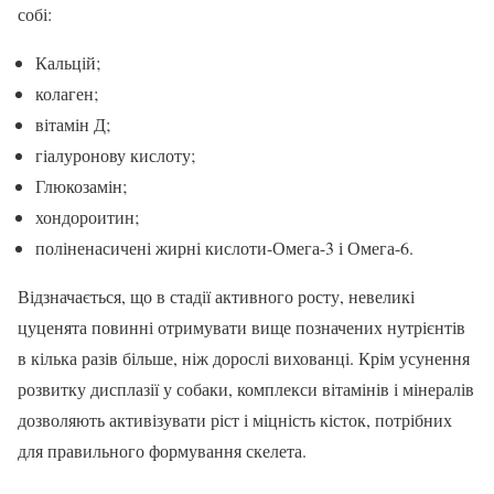
собі:
Кальцій;
колаген;
вітамін Д;
гіалуронову кислоту;
Глюкозамін;
хондороитин;
поліненасичені жирні кислоти-Омега-3 і Омега-6.
Відзначається, що в стадії активного росту, невеликі
цуценята повинні отримувати вище позначених нутрієнтів
в кілька разів більше, ніж дорослі вихованці. Крім усунення
розвитку дисплазії у собаки, комплекси вітамінів і мінералів
дозволяють активізувати ріст і міцність кісток, потрібних
для правильного формування скелета.