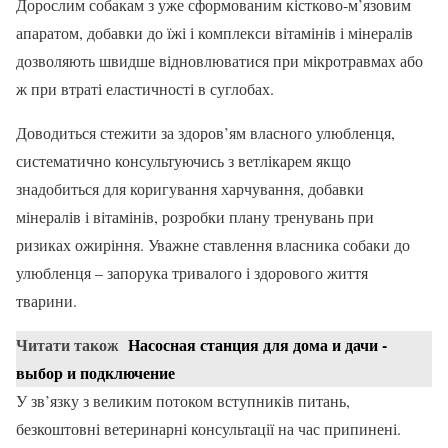
Дорослим собакам з уже сформованим кістково-м’язовим
апаратом, добавки до їжі і комплекси вітамінів і мінералів
дозволяють швидше відновлюватися при мікротравмах або
ж при втраті еластичності в суглобах.
Доводиться стежити за здоров’ям власного улюбленця,
систематично консультуючись з ветлікарем якщо
знадобиться для коригування харчування, добавки
мінералів і вітамінів, розробки плану тренувань при
ризиках ожиріння. Уважне ставлення власника собаки до
улюбленця – запорука тривалого і здорового життя
тварини.
Читати також
Насосная станция для дома и дачи -
выбор и подключение
У зв’язку з великим потоком вступників питань,
безкоштовні ветеринарні консультації на час припинені.