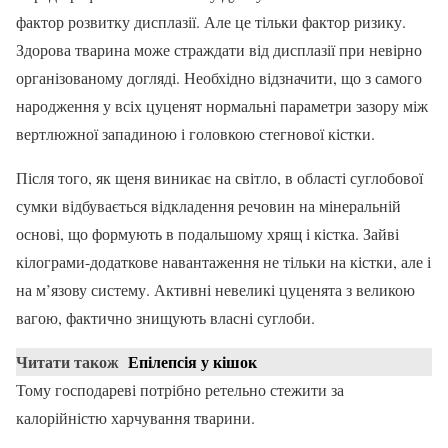
фактор розвитку дисплазії. Але це тільки фактор ризику.
Здорова тварина може страждати від дисплазії при невірно
організованому догляді. Необхідно відзначити, що з самого
народження у всіх цуценят нормальні параметри зазору між
вертлюжної западиною і головкою стегнової кістки.
Після того, як щеня виникає на світло, в області суглобової
сумки відбувається відкладення речовин на мінеральній
основі, що формують в подальшому хрящ і кістка. Зайві
кілограми-додаткове навантаження не тільки на кістки, але і
на м’язову систему. Активні невеликі цуценята з великою
вагою, фактично знищують власні суглоби.
Читати також
Епілепсія у кішок
Тому господареві потрібно ретельно стежити за
калорійністю харчування тварини.