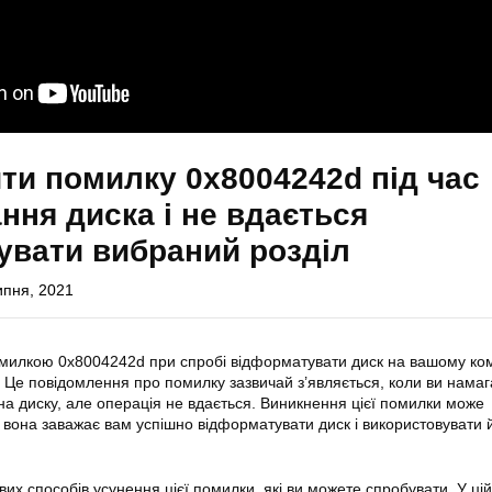
ти помилку 0x8004242d під час
ня диска і не вдається
увати вибраний розділ
ипня, 2021
омилкою 0x8004242d при спробі відформатувати диск на вашому ком
. Це повідомлення про
помилку
зазвичай з’являється, коли ви нама
на диску, але операція не
вдається
. Виникнення цієї помилки може
и вона заважає вам успішно відформатувати диск і використовувати 
ивих способів усунення цієї помилки, які ви можете спробувати. У цій