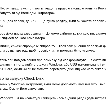
Пуск» і введіть «cmd», потім клацніть правою кнопкою миші на Ко
«Запустити від імені адміністратора»
: /f» (без лапок), де «X» — це буква розділу, який ви хочете перевіри
nter
еревірка диска завершиться. Це може зайняти кілька хвилин, залежн
 швидкості вашого комп’ютера.
илки, chkdsk спробує їх виправити. Після завершення перевірки д
ти розділ ще раз, щоб перевірити, чи помилку було усунуто.
отримали повідомлення про помилку під час форматування системн
нтажитися з інсталяційного диска Windows або USB-накопичувача і в
 нього, оскільки ви не можете перевірити диск під час його викори
во по запуску Check Disk
аний у Windows інструмент, який може допомогти вам виявити і ви
иску. Ось як його запустити:
 Windows + X на клавіатурі і виберіть «Командний рядок (Адміністрат
ся.