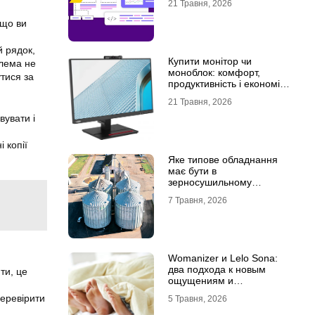
21 Травня, 2026
 що ви
 рядок,
Купити монітор чи
блема не
моноблок: комфорт,
тися за
продуктивність і економія
місця
21 Травня, 2026
увати і
 копії
Яке типове обладнання
має бути в
зерносушильному
комплексі
7 Травня, 2026
Womanizer и Lelo Sona:
два подхода к новым
ти, це
ощущениям и
технологиям удовольствия
перевірити
5 Травня, 2026