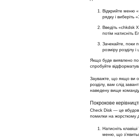
Відкрийте меню «
рядку і виберіть 
Введіть «chkdsk X
потім натисніть E
Зачекайте, поки п
розміру розділу і
Якщо буде виявлено пом
спробуйте відформатува
Зауважте, що якщо ви 
розділу, вам слід зава
наведену вище команду з
Покрокове керівницт
Check Disk — це вбудов
помилки на жорсткому д
Натисніть клавіші
меню, що з’явить