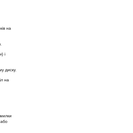
ків на
.
) і
му диску.
іл на
омилки
 або