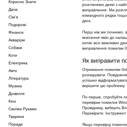
Корисно Знати
розглянемо деякі з на
Дача
виправлення. Ми розгля
командного рядка тощо.
Сім'я
диск.
Подорожі
Перш ніж ми почнемо, 
Фінанси
внесення змін до налаш
Акваріум
копію всіх важливих да
Собаки
виправлення помилки 0
Коти
Як
виправити
по
Електрика
Отримання помилки 0x8
Авто
розчарувати. Повідомл
Література
успішно відформатувати
вирішити цю проблему.
Музика
Дозвілля
По-перше, спробуйте пе
Кіно
перевірки помилок Wind
Провіднику, виберіть Вл
Своїми Руками
Перевірити. Інструмент
Тварини
Поради
Якщо перевірці помило