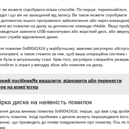
 ви можете спробувати кілька способів. По-перше, переконайтеся,
діл і що він не захищений від запису. Ви також можете спробувати
а допомогою іншого програмного забезпечення або через командний
ити
всі помилки на диску за допомогою команди chkdsk. Якщо про
оведеться замінити USB-накопичувач або жорсткий диск, або зверну
ної служби відновлення даних.
ня помилки 0x8004242d у майбутньому, важливо регулярно обслугов
копичувачі, а також стежити за тим, щоб ваша операційна система і
були в актуальному стані. Крім того, регулярно створюйте резервні
обігти їх втраті у випадку збою або помилки на диску.
вний посібникЯк видалити, відновити або перенести
one на комп'ютер
ірка диска на наявність помилок
вання
диска
виникає помилка 0x8004242d, перше, що вам слід зроби
вність помилок. Іноді проблеми з диском можуть перешкоджати його
нню, що призводить до появи повідомлення про
помилку
. Ось як 
лок: