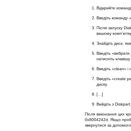
Відкрийте командн
Введіть команду «d
Після запуску Disk
вашому комп’ютер
Знайдіть диск, як
Введіть «вибрати 
натисніть клавішу 
Введіть «clean» і
Введіть «create pa
диску.
[…]
Вийдіть з Diskpar
Після виконання цих кр
0x8004242d. Якщо пробл
звернутися за допомого