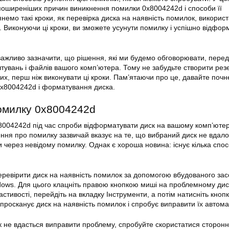
йпоширеніших причин виникнення помилки
0x8004242d
і способи її
немо такі кроки, як перевірка
диска
на наявність помилок, викорис
 Виконуючи ці кроки, ви зможете усунути помилку і успішно відфор
важливо зазначити, що рішення, які ми будемо обговорювати, пере
тувань і файлів вашого комп’ютера. Тому не забудьте створити рез
них, перш ніж виконувати ці кроки. Пам’ятаючи про це, давайте поч
x8004242d і
форматування
диска.
милку 0x8004242d
004242d під час спроби відформатувати диск на вашому комп’юте
ення про
помилку
зазвичай вказує на те, що вибраний диск не вдал
 через невідому помилку. Однак є хороша новина: існує кілька спос
ревірити диск на наявність помилок за допомогою вбудованого зас
ows. Для цього клацніть правою кнопкою миші на проблемному дис
астивості, перейдіть на вкладку Інструменти, а потім натисніть кноп
 просканує диск на наявність помилок і спробує
виправити
їх автома
к не вдасться
виправити
проблему, спробуйте скористатися сторонн