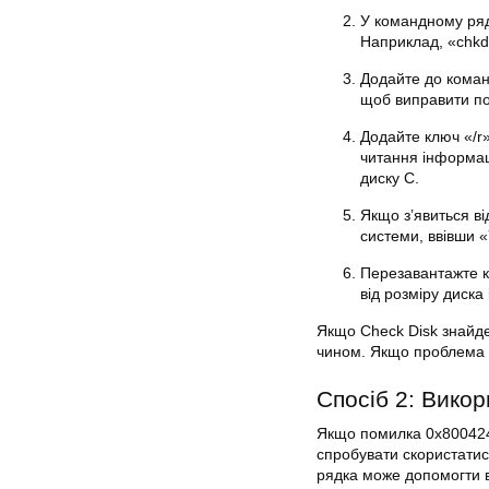
У командному рядк
Наприклад, «chkd
Додайте до команд
щоб виправити по
Додайте ключ «/r
читання інформац
диску C.
Якщо з’явиться в
системи, ввівши «
Перезавантажте к
від розміру
диска
Якщо Check Disk знайд
чином. Якщо проблема н
Спосіб 2: Викор
Якщо помилка
0x80042
спробувати скористатис
рядка може допомогти в