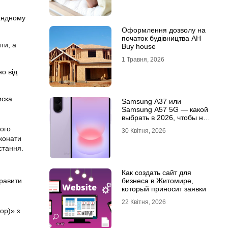
мандному
Оформлення дозволу на
початок будівництва АН
ти, а
Buy house
1 Травня, 2026
о від
иска
Samsung A37 или
Samsung A57 5G — какой
выбрать в 2026, чтобы не
пожалеть?
ого
30 Квітня, 2026
иконати
стання.
Как создать сайт для
бизнеса в Житомире,
правити
который приносит заявки
22 Квітня, 2026
ор)» з