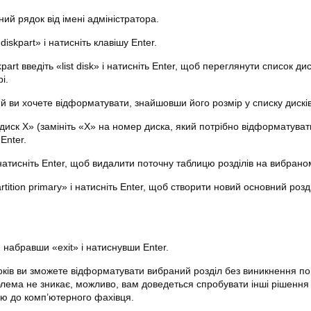
ий рядок від імені адміністратора.
iskpart» і натисніть клавішу Enter.
part введіть «list disk» і натисніть Enter, щоб переглянути список дис
і.
ий ви хочете відформатувати, знайшовши його розмір у списку дисків
диск X» (замініть «X» на номер диска, який потрібно відформатувати
Enter.
 натисніть Enter, щоб видалити поточну таблицю розділів на вибрано
rtition primary» і натисніть Enter, щоб створити новий основний розд
t, набравши «exit» і натиснувши Enter.
оків ви зможете
відформатувати
вибраний розділ без виникнення п
ема не зникає, можливо, вам доведеться спробувати інші рішення
ю до комп’ютерного фахівця.