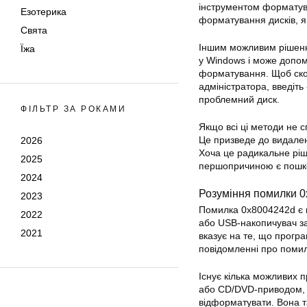
інструментом
формату
Езотерика
форматування
дисків, 
Свята
Іншим можливим рішення
Їжа
у Windows і може допом
форматування. Щоб скор
адміністратора, введіть
проблемний диск.
ФІЛЬТР ЗА РОКАМИ
Якщо всі ці методи не 
Це призведе до видален
2026
Хоча це радикальне рі
2025
першопричиною є пошк
2024
Розуміння помилки 
2023
Помилка 0x8004242d є 
2022
або USB-накопичувач з
2021
вказує на те, що прогр
повідомленні про помил
Існує кілька можливих 
або CD/DVD-приводом, 
відформатувати
. Вона 