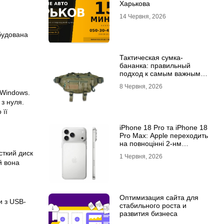
Харькова
14 Червня, 2026
будована
Тактическая сумка-
бананка: правильный
подход к самым важным
мелочам
8 Червня, 2026
 Windows.
з нуля.
 її
iPhone 18 Pro та iPhone 18
Pro Max: Apple переходить
на повноцінні 2-нм
процесори?
сткий диск
1 Червня, 2026
й вона
Оптимизация сайта для
и з USB-
стабильного роста и
развития бизнеса