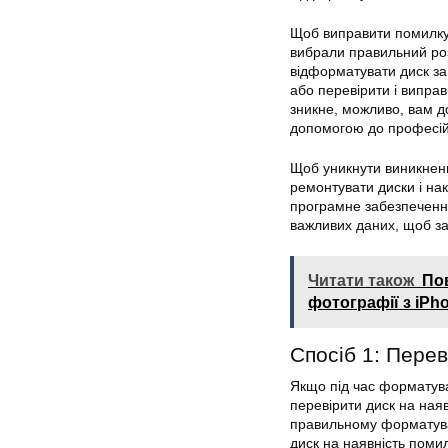
Щоб виправити помилку,
вибрали правильний роз
відформатувати диск з
або перевірити і
виправ
зникне, можливо, вам д
допомогою до професій
Щоб уникнути виникнен
ремонтувати диски і на
програмне забезпечення 
важливих даних, щоб зап
Читати також
По
фотографії з iPh
Спосіб 1: Перев
Якщо під час формату
перевірити диск на ная
правильному форматува
диск на наявність поми