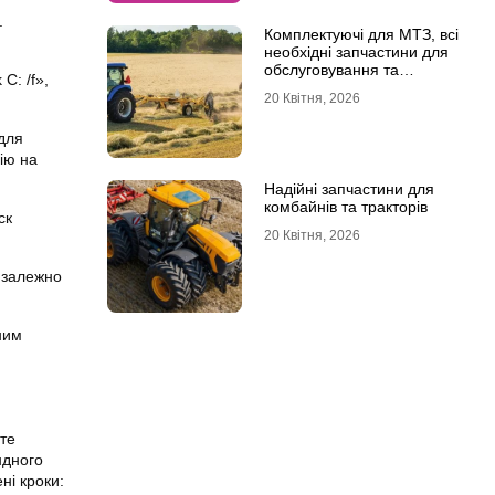
.
Комплектуючі для МТЗ, всі
необхідні запчастини для
обслуговування та
C: /f»,
ремонту
20 Квітня, 2026
 для
ію на
Надійні запчастини для
комбайнів та тракторів
ск
20 Квітня, 2026
 залежно
ним
те
ндного
ні кроки: