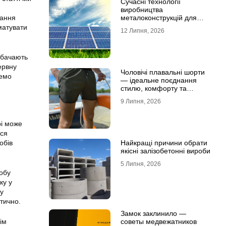
Сучасні технології
виробництва
металоконструкцій для
тання
сонячної енергетики
матувати
12 Липня, 2026
дбачають
ервну
Чоловічі плавальні шорти
немо
— ідеальне поєднання
стилю, комфорту та
свободи рухів
9 Липня, 2026
рі може
ося
Найкращі причини обрати
обів
якісні залізобетонні вироби
5 Липня, 2026
обу
ку у
ку
тично.
Замок заклинило —
советы медвежатников
ім