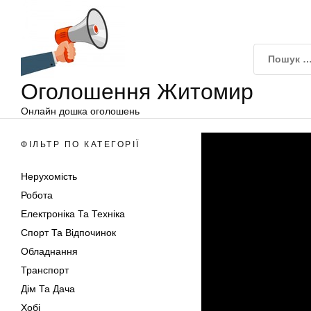
Оголошення
Перейти
Житомир
до
вмісту
Оголошення Житомир
Онлайн дошка оголошень
ФІЛЬТР ПО КАТЕГОРІЇ
Нерухомість
Робота
Електроніка Та Техніка
Спорт Та Відпочинок
Обладнання
Транспорт
Дім Та Дача
Хобі