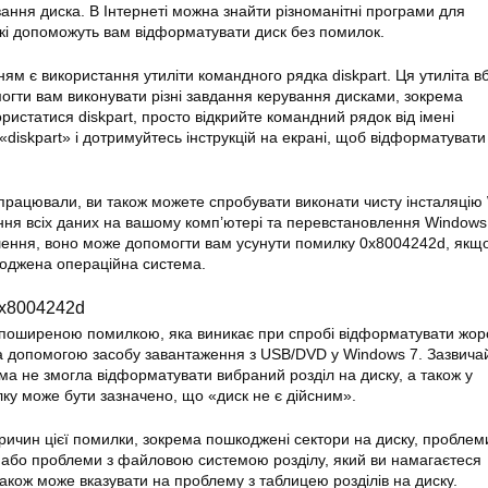
вання
диска. В Інтернеті можна знайти різноманітні програми для
які допоможуть вам відформатувати диск без помилок.
м є використання утиліти командного рядка diskpart. Ця утиліта в
огти вам виконувати різні завдання керування дисками, зокрема
истатися diskpart, просто відкрийте командний рядок від імені
 «diskpart» і дотримуйтесь інструкцій на екрані, щоб
відформатувати
спрацювали, ви також можете спробувати виконати чисту інсталяцію
ня всіх даних на вашому комп’ютері та перевстановлення Windows 
шення, воно може допомогти вам усунути
помилку
0x8004242d, якщо
оджена операційна система.
0x8004242d
поширеною помилкою, яка виникає при спробі відформатувати жор
а допомогою засобу завантаження з USB/DVD у Windows 7. Зазвича
ама не змогла відформатувати вибраний розділ на диску, а також у
ку може бути зазначено, що «диск не є дійсним».
причин цієї помилки, зокрема пошкоджені сектори на диску, проблем
або проблеми з файловою системою розділу, який ви намагаєтеся
також може вказувати на проблему з таблицею розділів на диску.