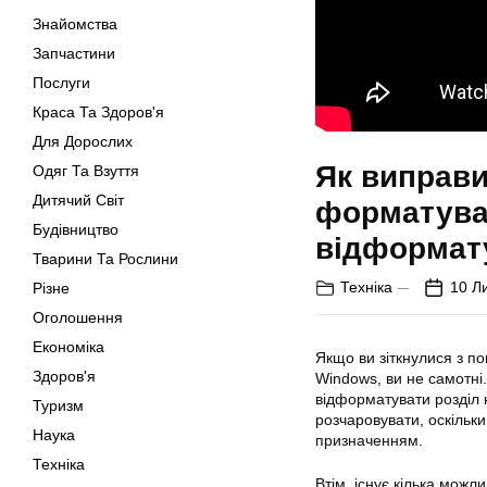
Знайомства
Запчастини
Послуги
Краса Та Здоров'я
Для Дорослих
Як виправи
Одяг Та Взуття
Дитячий Світ
форматуван
Будівництво
відформат
Тварини Та Рослини
Техніка
10 Л
Різне
Оголошення
Економіка
Якщо ви зіткнулися з п
Здоров'я
Windows, ви не самотні
відформатувати розділ 
Туризм
розчаровувати, оскільк
Наука
призначенням.
Техніка
Втім, існує кілька можл