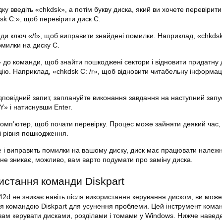
у введіть «chkdsk», а потім букву диска, який ви хочете перевірити
sk C:», щоб перевірити диск C.
и ключ «/f», щоб виправити знайдені помилки. Наприклад, «chkdsk 
милки на диску C.
» до команди, щоб знайти пошкоджені сектори і відновити придатну
ію. Наприклад, «chkdsk C: /r», щоб відновити читабельну інформац
ідповідний запит, заплануйте виконання завдання на наступний запу
Y» і натиснувши Enter.
омп’ютер, щоб почати перевірку. Процес може зайняти деякий час,
і рівня пошкодження.
е і виправить помилки на вашому диску, диск має працювати належ
е зникає, можливо, вам варто подумати про заміну диска.
истання команди Diskpart
42d
не зникає навіть після використання керування диском, ви може
я командою Diskpart для усунення проблеми. Цей інструмент кома
ам керувати дисками, розділами і томами у Windows. Нижче наведе