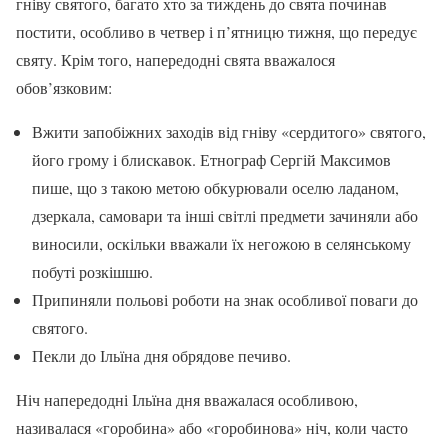
гніву святого, багато хто за тиждень до свята починав
постити, особливо в четвер і п’ятницю тижня, що передує
святу. Крім того, напередодні свята вважалося
обов’язковим:
Вжити запобіжних заходів від гніву «сердитого» святого,
його грому і блискавок. Етнограф Сергій Максимов
пише, що з такою метою обкурювали оселю ладаном,
дзеркала, самовари та інші світлі предмети зачиняли або
виносили, оскільки вважали їх негожою в селянському
побуті розкішшю.
Припиняли польові роботи на знак особливої поваги до
святого.
Пекли до Ільїна дня обрядове печиво.
Ніч напередодні Ільїна дня вважалася особливою,
називалася «горобина» або «горобинова» ніч, коли часто