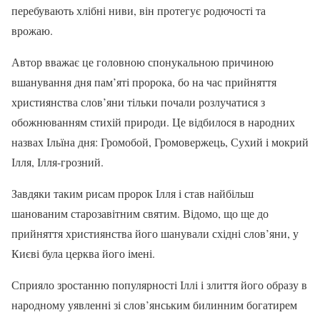
перебувають хлібні ниви, він протегує родючості та
врожаю.
Автор вважає це головною спонукальною причиною
вшанування дня пам’яті пророка, бо на час прийняття
християнства слов’яни тільки почали розлучатися з
обожнюванням стихій природи. Це відбилося в народних
назвах Ільїна дня: Громобой, Громовержець, Сухий і мокрий
Ілля, Ілля-грозний.
Завдяки таким рисам пророк Ілля і став найбільш
шанованим старозавітним святим. Відомо, що ще до
прийняття християнства його шанували східні слов’яни, у
Києві була церква його імені.
Сприяло зростанню популярності Іллі і злиття його образу в
народному уявленні зі слов’янським билинним богатирем