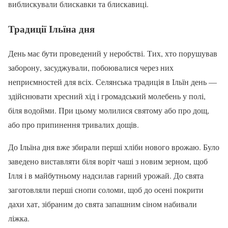
виблискували блискавки та блискавиці.
Традиції Ільїна дня
День має бути проведений у неробстві. Тих, хто порушував
заборону, засуджували, побоювалися через них
неприємностей для всіх. Селянська традиція в Ільїн день —
здійснювати хресний хід і громадський молебень у полі,
біля водойми. При цьому молилися святому або про дощ,
або про припинення тривалих дощів.
До Ільїна дня вже збирали перші хліби нового врожаю. Було
заведено виставляти біля воріт чаші з новим зерном, щоб
Ілля і в майбутньому надсилав гарний урожай. До свята
заготовляли перші снопи соломи, щоб до осені покрити
дахи хат, зібраним до свята запашним сіном набивали
ліжка.