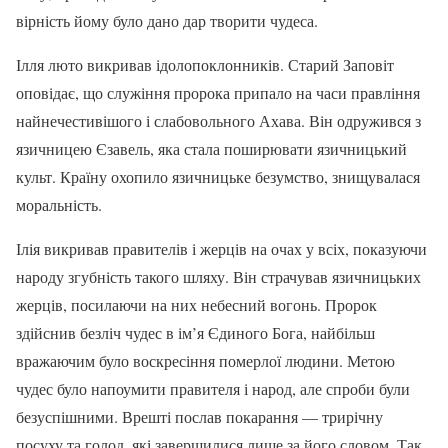
вірність йому було дано дар творити чудеса.
Ілля люто викривав ідолопоклонників. Старий Заповіт
оповідає, що служіння пророка припало на часи правління
найнечестивішого і слабовольного Ахава. Він одружився з
язичницею Єзавель, яка стала поширювати язичницький
культ. Країну охопило язичницьке безумство, знищувалася
моральність.
Ілія викривав правителів і жерців на очах у всіх, показуючи
народу згубність такого шляху. Він страчував язичницьких
жерців, посилаючи на них небесний вогонь. Пророк
здійснив безліч чудес в ім’я Єдиного Бога, найбільш
вражаючим було воскресіння померлої людини. Метою
чудес було напоумити правителя і народ, але спроби були
безуспішними. Врешті послав покарання — трирічну
посуху та голод, які завершилися лише за його словом. Так