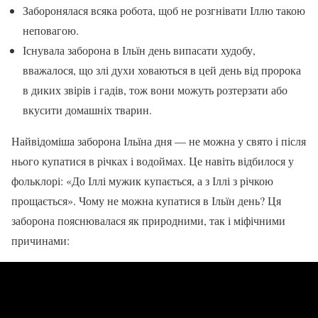
Заборонялася всяка робота, щоб не розгнівати Іллю такою
неповагою.
Існувала заборона в Ільїн день випасати худобу,
вважалося, що злі духи ховаються в цей день від пророка
в диких звірів і гадів, тож вони можуть розтерзати або
вкусити домашніх тварин.
Найвідоміша заборона Ільїна дня — не можна у свято і після
нього купатися в річках і водоймах. Це навіть відбилося у
фольклорі: «До Іллі мужик купається, а з Іллі з річкою
прощається». Чому не можна купатися в Ільїн день? Ця
заборона пояснювалася як природними, так і міфічними
причинами: