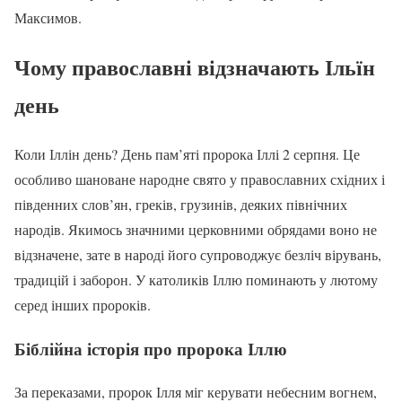
Максимов.
Чому православні відзначають Ільїн
день
Коли Іллін день? День пам’яті пророка Іллі 2 серпня. Це
особливо шановане народне свято у православних східних і
південних слов’ян, греків, грузинів, деяких північних
народів. Якимось значними церковними обрядами воно не
відзначене, зате в народі його супроводжує безліч вірувань,
традицій і заборон. У католиків Іллю поминають у лютому
серед інших пророків.
Біблійна історія про пророка Іллю
За переказами, пророк Ілля міг керувати небесним вогнем,