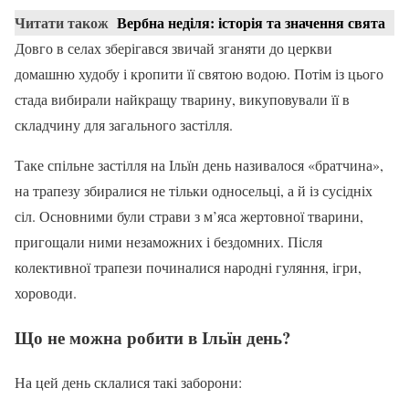
Читати також
Вербна неділя: історія та значення свята
Довго в селах зберігався звичай зганяти до церкви
домашню худобу і кропити її святою водою. Потім із цього
стада вибирали найкращу тварину, викуповували її в
складчину для загального застілля.
Таке спільне застілля на Ільїн день називалося «братчина»,
на трапезу збиралися не тільки односельці, а й із сусідніх
сіл. Основними були страви з м’яса жертовної тварини,
пригощали ними незаможних і бездомних. Після
колективної трапези починалися народні гуляння, ігри,
хороводи.
Що не можна робити в Ільїн день?
На цей день склалися такі заборони: