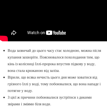
Вода зазвичай до цього часу стає холодною, можна після
купання захворіти. Пояснювалося похолодання тим, що
кінь із колісниці Іллі-пророка впустив підкову у воду,
вона стала крижаною від заліза.
Вірили, що всяка нечисть цього дня може ховатися від
грізного Іллі у воді, тому побоювалися, що вона нападе і
потягне у воду.
З цієї ж причини побоювалися зустрітися з дикими
звірами і зміями біля води.