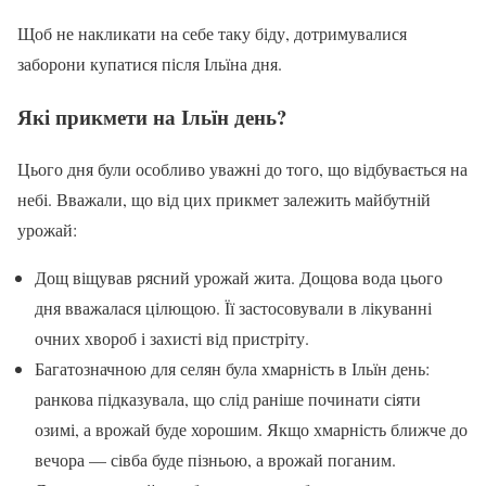
Щоб не накликати на себе таку біду, дотримувалися
заборони купатися після Ільїна дня.
Які прикмети на Ільїн день?
Цього дня були особливо уважні до того, що відбувається на
небі. Вважали, що від цих прикмет залежить майбутній
урожай:
Дощ віщував рясний урожай жита. Дощова вода цього
дня вважалася цілющою. Її застосовували в лікуванні
очних хвороб і захисті від пристріту.
Багатозначною для селян була хмарність в Ільїн день:
ранкова підказувала, що слід раніше починати сіяти
озимі, а врожай буде хорошим. Якщо хмарність ближче до
вечора — сівба буде пізньою, а врожай поганим.