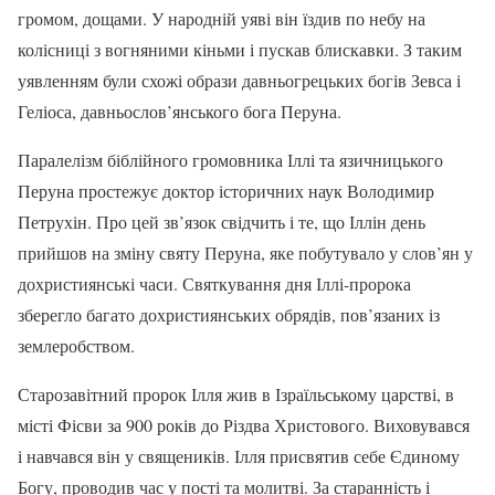
громом, дощами. У народній уяві він їздив по небу на
колісниці з вогняними кіньми і пускав блискавки. З таким
уявленням були схожі образи давньогрецьких богів Зевса і
Геліоса, давньослов’янського бога Перуна.
Паралелізм біблійного громовника Іллі та язичницького
Перуна простежує доктор історичних наук Володимир
Петрухін. Про цей зв’язок свідчить і те, що Іллін день
прийшов на зміну святу Перуна, яке побутувало у слов’ян у
дохристиянські часи. Святкування дня Іллі-пророка
зберегло багато дохристиянських обрядів, пов’язаних із
землеробством.
Старозавітний пророк Ілля жив в Ізраїльському царстві, в
місті Фісви за 900 років до Різдва Христового. Виховувався
і навчався він у священиків. Ілля присвятив себе Єдиному
Богу, проводив час у пості та молитві. За старанність і