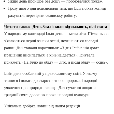
Якщо день пройшов без дощу — побоювалися пожеж.
Грозу цього дня пояснювали тим, що Ілля поїхав копиці
рахувати, перевіряти селянську роботу.
Читати також
День Землі: коли відзначають, цілі свята
У народному календарі Ільїн день — межа літа. Після нього
з’являються перші ознаки осені, починаються холодні
ранки. Дні ставали коротшими: «З дня Ільїна ніч довга,
працівник висипається, а кінь наїдається». Існувала
прикмета «На Іллю до обіду — літо, а після обіду — осінь».
Ільїн день особливий у православному світі. У ньому
злилися і повага до старозавітного пророка, і народні
уявлення про природні явища. Для сучасної людини
традиції свята дорогі як прояв народної культури.
Унікальна добірка новин від нашої редакції