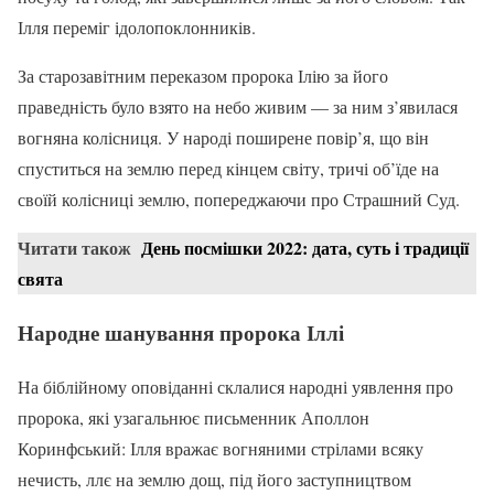
Ілля переміг ідолопоклонників.
За старозавітним переказом пророка Ілію за його
праведність було взято на небо живим — за ним з’явилася
вогняна колісниця. У народі поширене повір’я, що він
спуститься на землю перед кінцем світу, тричі об’їде на
своїй колісниці землю, попереджаючи про Страшний Суд.
Читати також
День посмішки 2022: дата, суть і традиції
свята
Народне шанування пророка Іллі
На біблійному оповіданні склалися народні уявлення про
пророка, які узагальнює письменник Аполлон
Коринфський: Ілля вражає вогняними стрілами всяку
нечисть, ллє на землю дощ, під його заступництвом