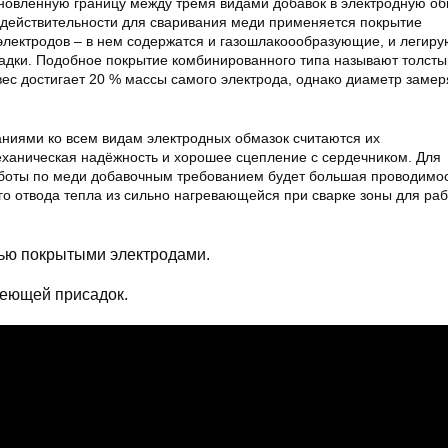
ановленную границу между тремя видами добавок в электродную об
В действительности для сваривания меди применяется покрытие
электродов – в нем содержатся и газошлакоообразующие, и легиру
дки. Подобное покрытие комбинированного типа называют толсты
вес достигает 20 % массы самого электрода, однако диаметр замер
иями ко всем видам электродных обмазок считаются их
еханическая надёжность и хорошее сцепление с сердечником. Для
боты по меди добавочным требованием будет большая проводимос
го отвода тепла из сильно нагревающейся при сварке зоны для ра
лью покрытыми электродами.
еющей присадок.