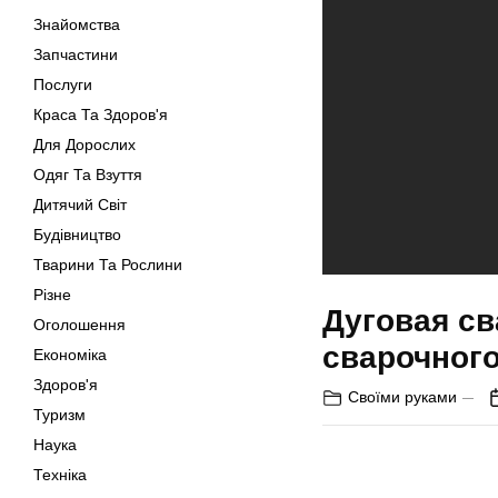
Знайомства
Запчастини
Послуги
Краса Та Здоров'я
Для Дорослих
Одяг Та Взуття
Дитячий Світ
Будівництво
Тварини Та Рослини
Різне
Дуговая с
Оголошення
сварочног
Економіка
Здоров'я
Своїми руками
Туризм
Наука
Техніка