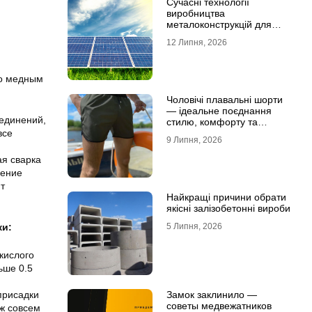
Сучасні технології
виробництва
металоконструкцій для
сонячної енергетики
12 Липня, 2026
по медным
Чоловічі плавальні шорти
— ідеальне поєднання
оединений,
стилю, комфорту та
свободи рухів
все
9 Липня, 2026
ая сварка
нение
т
Найкращі причини обрати
якісні залізобетонні вироби
5 Липня, 2026
ки:
кислого
ьше 0.5
Замок заклинило —
присадки
советы медвежатников
уж совсем