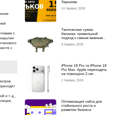
Харькова
14 Червня, 2026
сения
ией
Тактическая сумка-
плавам с
бананка: правильный
подход к самым важным
покрытия
мелочам
титанового
8 Червня, 2026
месте с
iPhone 18 Pro та iPhone 18
Pro Max: Apple переходить
на повноцінні 2-нм
процесори?
1 Червня, 2026
метров.
ереходят
 и т. д.,
илиция,
Оптимизация сайта для
стабильного роста и
развития бизнеса