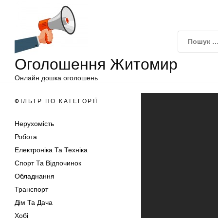
Оголошення
Перейти
Житомир
до
вмісту
Оголошення Житомир
Онлайн дошка оголошень
ФІЛЬТР ПО КАТЕГОРІЇ
Нерухомість
Робота
Електроніка Та Техніка
Спорт Та Відпочинок
Обладнання
Транспорт
Дім Та Дача
Хобі