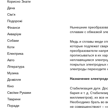
Корисно Знати
Дача
Сім'я
Подорожі
Нынешние преобразова
Фінанси
сплавам с обмазкой эле
Акваріум
Собаки
Медь и сплавы меди от
которые подлежат свар
Коти
преобразователи напря
Електрика
прописываться в их хар
неплавящимся электрод
Авто
покрытых электродных 
Література
электроды переходите на
Музика
Назначение электродн
Дозвілля
Кіно
Стабилизация дуги. Дос
Своїми Руками
бария и т. д. Стабилиз
миллиметров), их все н
Тварини
Необходимо брать во в
Поради
не совершенствуют – «