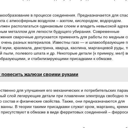
акообразование в процессе соединения. Предназначается для спа
акта с атмосферным воздухом – азотом, кислородом, водородом.
жен располагаться одинаковым слоем и владеть невысокой адгез
ным металлом для легкости будущего убирания. Современные
жения сварочные допускается применять для работы по медным с
з очень разных материалов. Известны газо — и шлакообразующие 
 муки, крахмала, декстрина, кварца, каолина, марганцевой руды, 
 пыли, полевого шпата и др. Некоторые детали (к примеру, мел) в
образующими, и стабилизирующими присадками к обмазке.
к повесить жалюзи своими руками
ественно для улучшения его механических и потребительских пара
ый слой легирующие детали при плавлении электрода свободно п
о состав и физические свойства. Также, они предназначаются для
ванны. В теории такими присадками служат хром, марганец, кремний
и присутствуют в обмазке в виде ферритовых соединений – феррос