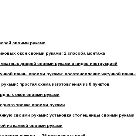
верей своими руками
иковых окон своими руками: 2 способа монтажа
омнатных дверей своими руками с видео инструкцией
гунной ванны своими руками: восстановление чугунной ванны
руками: простая схема изготовления из 8 пунктов
ардных окон своими руками
ерного звонка своими руками
анную своими руками: установка столешницы своими руками
ной из камней своими руками
и своими руками — 35 интересных идей