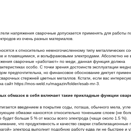
тели напряжения сварочные допускается применять для работы 
ктродов из очень разных материалов.
носятся к относительно немногочисленному типу металлических с
ке и плавящимися, и вольфрамовыми электродами. Абсолютно не 
жения сварочные «работают» по меди, данная функция должна
актеристиках особо. С точки зрения достоинств эксплуатации медн
ом предпочтительна, но финансовое обоснование диктует приме
сварочных стержней цветных металлов. Кстати, если вас интересую
 сайт https://mos-weld.ru/magazin/folder/esab-mr-3.
ых обмазок в себя включает такие прикладные функции свар
тигается введением в покрытие соды, поташа, обычного мела, угле
ирующие обмазки наносятся относительно тоненьким слоем (не бол
е будет больше 5 % от массы всего электрода (чаще около 1.5 %).
нимание, что продуктивность и качество сварки стабилизационные 
нагой» электрод выполнит подобную работу едва ли не быстрее и 