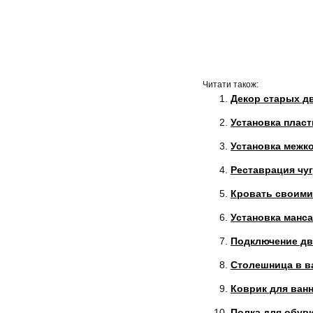
Читати також:
Декор старых д
Установка пласт
Установка межк
Реставрация чу
Кровать своими 
Установка манс
Подключение дв
Столешница в в
Коврик для ван
Полка для обув