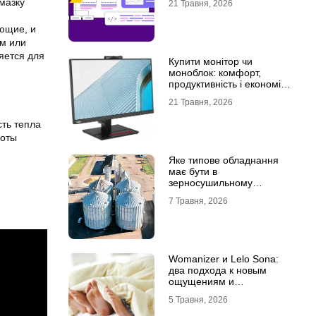
мазку
21 Травня, 2026
ющие, и
м или
яется для
Купити монітор чи
моноблок: комфорт,
продуктивність і економія
місця
21 Травня, 2026
ть тепла
боты
Яке типове обладнання
має бути в
зерносушильному
комплексі
7 Травня, 2026
Womanizer и Lelo Sona:
два подхода к новым
ощущениям и
технологиям удовольствия
5 Травня, 2026