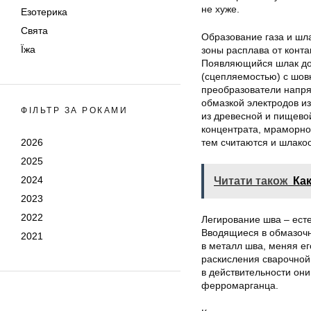
не хуже.
Езотерика
Свята
Образование газа и шл
Їжа
зоны расплава от конт
Появляющийся шлак дол
(сцепляемостью) с шов
преобразователи напря
обмазкой электродов и
ФІЛЬТР ЗА РОКАМИ
из древесной и пищевой
концентрата, мраморной
2026
тем считаются и шлако
2025
2024
Читати також
Ка
2023
2022
Легирование шва – ест
Вводящиеся в обмазочн
2021
в металл шва, меняя ег
раскисления сварочной 
в действительности он
ферромарганца.