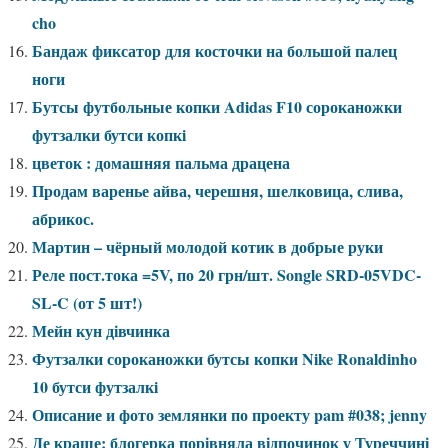
cho
Бандаж фиксатор для косточки на большой палец
ноги
Бутсы футбольные копки Adidas F10 сороканожки
футзалки бутси копкi
цветок : домашняя пальма драцена
Продам варенье айва, черешня, шелковица, слива,
абрикос.
Мартин – чёрный молодой котик в добрые руки
Реле пост.тока =5V, по 20 грн/шт. Songle SRD-05VDC-
SL-C (от 5 шт!)
Мейн кун дівчинка
Футзалки сороканожки бутсы копки Nike Ronaldinho
10 бутси футзалкi
Описание и фото землянки по проекту pam #038; jenny
Де краще: блогерка порівняла відпочинок у Туреччині