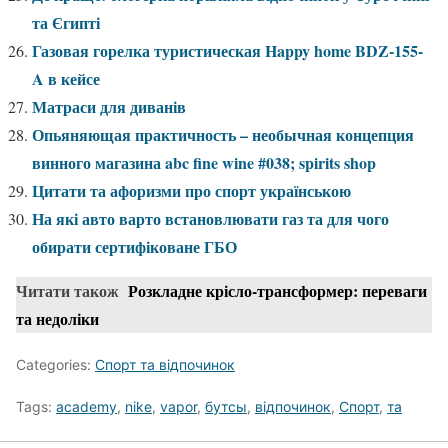
та Єгипті
Газовая горелка туристическая Happy home BDZ-155-
A в кейсе
Матраси для диванів
Опьяняющая практичность – необычная концепция
винного магазина abc fine wine #038; spirits shop
Цитати та афоризми про спорт українською
На які авто варто встановлювати газ та для чого
обирати сертифіковане ГБО
Читати також
Розкладне крісло-трансформер: переваги
та недоліки
Categories:
Спорт та відпочинок
Tags:
academy
,
nike
,
vapor
,
бутсы
,
відпочинок
,
Спорт
,
та