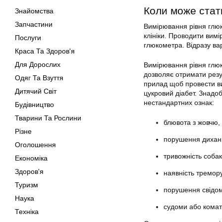
Коли може стати
Знайомства
Запчастини
Вимірювання рівня глюк
клініки. Проводити вим
Послуги
глюкометра. Відразу ва
Краса Та Здоров'я
Для Дорослих
Вимірювання рівня глю
дозволяє отримати резу
Одяг Та Взуття
прилад щоб провести ви
Дитячий Світ
цукровий діабет. Знадо
нестандартних ознак:
Будівництво
Тварини Та Рослини
блювота з жовчю, 
Різне
порушення дихан
Оголошення
тривожність собак
Економіка
Здоров'я
наявність тремору
Туризм
порушення свідом
Наука
судоми або комат
Техніка