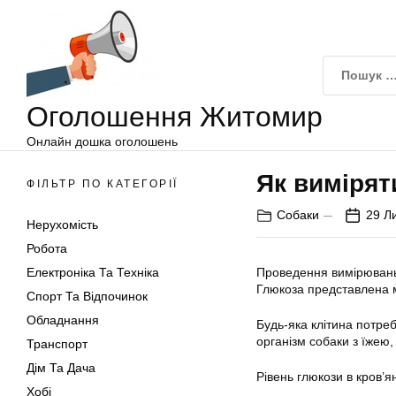
Оголошення
Перейти
Житомир
до
вмісту
Оголошення Житомир
Онлайн дошка оголошень
Як вимірят
ФІЛЬТР ПО КАТЕГОРІЇ
Собаки
29 Л
Нерухомість
Робота
Електроніка Та Техніка
Проведення вимірювань 
Глюкоза представлена
Спорт Та Відпочинок
Обладнання
Будь-яка клітина потреб
організм собаки з їжею,
Транспорт
Дім Та Дача
Рівень глюкози в кров’я
Хобі