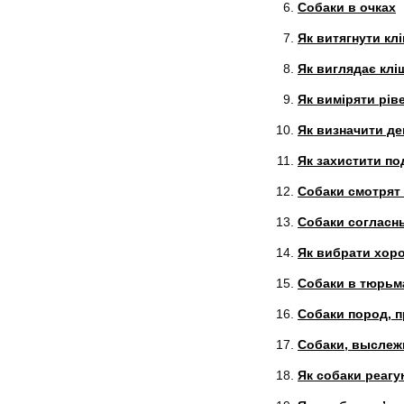
Собаки в очках
Як витягнути кл
Як виглядає клі
Як виміряти рів
Як визначити де
Як захистити по
Собаки смотрят
Собаки согласны
Як вибрати хор
Собаки в тюрьма
Собаки пород, 
Собаки, выслеж
Як собаки реагу