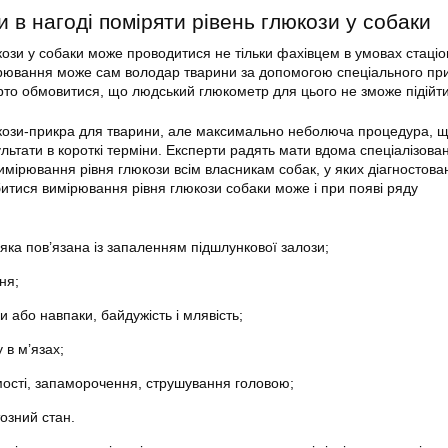
 в нагоді поміряти рівень глюкози у собаки
ози у собаки може проводитися не тільки фахівцем в умовах стаці
ірювання може сам володар тварини за допомогою спеціального пр
рто обмовитися, що людський глюкометр для цього не зможе підійти
кози-прикра для тварини, але максимально неболюча процедура, 
льтати в короткі терміни. Експерти радять мати вдома спеціалізова
мірювання рівня глюкози всім власникам собак, у яких діагностова
битися вимірювання рівня глюкози собаки може і при появі ряду
яка пов’язана із запаленням підшлункової залози;
ня;
и або навпаки, байдужість і млявість;
 в м’язах;
ості, запаморочення, струшування головою;
озний стан.