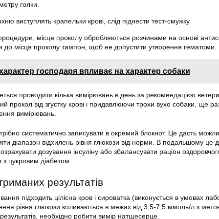
метру голки.
рхню виступлять крапельки крові, слід піднести тест-смужку.
 процедури, місце проколу обробляються розчинами на основі антис
 до місця проколу тампон, щоб не допустити утворення гематоми.
характер господаря впливає на характер собаки
деться проводити кілька вимірювань в день за рекомендацією ветер
й прокол від згустку крові і придавлюючи трохи вухо собаки, ще ра
дення вимірювань.
трібно систематично записувати в окремий блокнот. Це дасть можли
міти діапазон відхилень рівня глюкози від норми. В подальшому це 
озрахувати дозування інсуліну або збалансувати раціон оздоровчог
 з цукровим діабетом.
отриманих результатів
ння підходить цілісна кров і сироватка (виконується в умовах лабо
ення рівня глюкози коливаються в межах від 3,5-7,5 ммоль/л.з мет
результатів, необхідно робити вимір натщесерце.