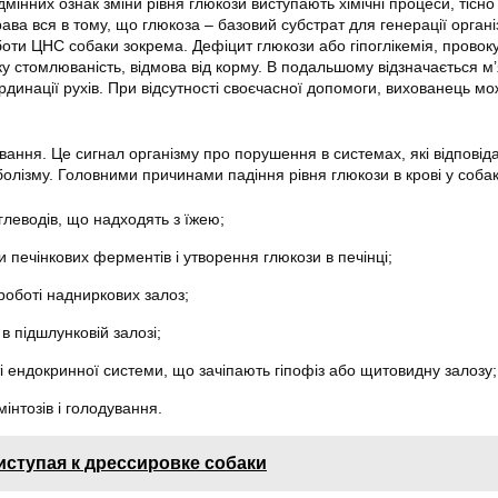
інних ознак зміни рівня глюкози виступають хімічні процеси, тісно 
ава вся в тому, що глюкоза – базовий субстрат для генерації орган
боти ЦНС собаки зокрема. Дефіцит глюкози або гіпоглікемія, провок
ку стомлюваність, відмова від корму. В подальшому відзначається м
динації рухів. При відсутності своєчасної допомоги, вихованець мо
вання. Це сигнал організму про порушення в системах, які відповід
болізму. Головними причинами падіння рівня глюкози в крові у собак
глеводів, що надходять з їжею;
печінкових ферментів і утворення глюкози в печінці;
роботі надниркових залоз;
в підшлунковій залозі;
і ендокринної системи, що зачіпають гіпофіз або щитовидну залозу;
інтозів і голодування.
иступая к дрессировке собаки