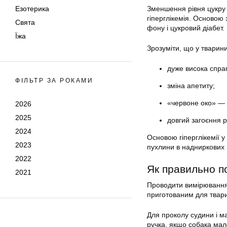
Езотерика
Зменшення рівня цукру в
гіперглікемія. Основою
Свята
фону і цукровий діабет.
Їжа
Зрозуміти, що у тварин
дуже висока спраг
ФІЛЬТР ЗА РОКАМИ
зміна апетиту;
«червоне око» — 
2026
2025
довгий загоєння 
2024
Основою гіперглікемії у
2023
пухлини в надниркових з
2022
Як правильно по
2021
Проводити вимірювання
приготованим для твари
Для проколу судини і м
ручка, якщо собака мале