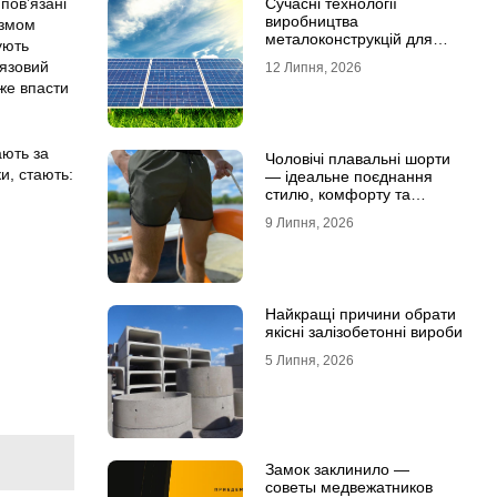
пов’язані
Сучасні технології
виробництва
ізмом
металоконструкцій для
ують
сонячної енергетики
’язовий
12 Липня, 2026
же впасти
ають за
Чоловічі плавальні шорти
и, стають:
— ідеальне поєднання
стилю, комфорту та
свободи рухів
9 Липня, 2026
Найкращі причини обрати
якісні залізобетонні вироби
5 Липня, 2026
Замок заклинило —
советы медвежатников