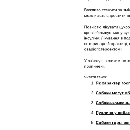
Важливо стежити за змі
можливість спростити я
Повністю лікувати цукро
крові збільшується у су
інсуліну. Лікування в п
ветеринарній практиці, 
оваріогістероектомії.
У зв’язку з великим пот
припинені.
Читати також:
Як характер гос
Собаки могут о
Собаки-компаньо
Пухлина у соба
Собаки горы се