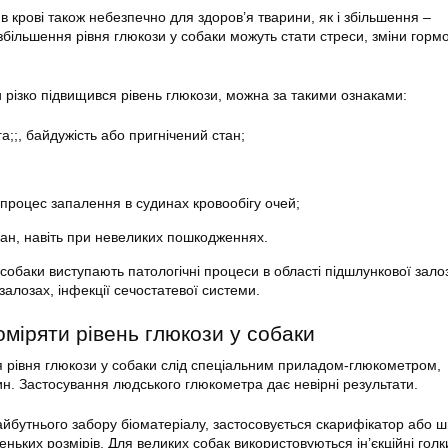
 крові також небезпечно для здоров’я тварини, як і збільшення –
 збільшення рівня глюкози у собаки можуть стати стреси, зміни гор
и різко підвищився рівень глюкози, можна за такими ознаками:
а;;, байдужість або пригнічений стан;
процес запалення в судинах кровообігу очей;
ран, навіть при невеликих пошкодженнях.
 собаки виступають патологічні процеси в області підшлункової зало
алозах, інфекції сечостатевої системи.
міряти рівень глюкози у собаки
 рівня глюкози у собаки слід спеціальним приладом-глюкометром,
н. Застосування людського глюкометра дає невірні результати.
айбутнього забору біоматеріалу, застосовується скарифікатор або 
ньких розмірів. Для великих собак використовуються ін’єкційні голк