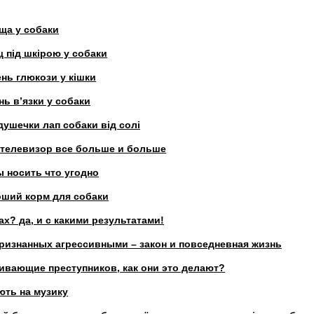
іща у собаки
щ під шкірою у собаки
ень глюкози у кішки
нь в’язки у собаки
душечки лап собаки від солі
 телевизор все больше и больше
 носить что угодно
оший корм для собаки
х? да, и с какими результатами!
признанных агрессивными – закон и повседневная жизнь
ивающие преступников, как они это делают?
ють на музику