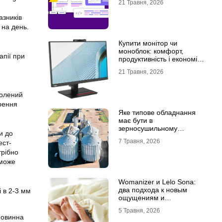
21 Травня, 2026
азників
 на день.
Купити монітор чи
моноблок: комфорт,
апії при
продуктивність і економія
місця
21 Травня, 2026
голений
рення
Яке типове обладнання
має бути в
зерносушильному
и до
комплексі
7 Травня, 2026
ест-
трібно
 може
Womanizer и Lelo Sona:
два подхода к новым
і в 2-3 мм
ощущениям и
технологиям удовольствия
5 Травня, 2026
повинна