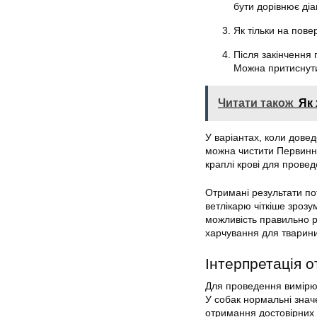
бути дорівнює діа
Як тільки на пове
Після закінчення
Можна притиснути
Читати також
Як 
У варіантах, коли дове
можна чистити Первинни
краплі крові для прове
Отримані результати по
ветлікарю чіткіше зрозу
можливість правильно р
харчування для тварини
Інтерпретація 
Для проведення вимірюва
У собак нормальні знач
отримання достовірних 