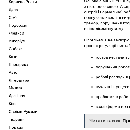
Основою виникнення відм
Корисно Знати
з цією речовиною. А спр
Дача
енергії і нормальної ро
Сім'я
появу сонливості, швид
тремор, порушення коор
Подорожі
в гіпоглікемічну кому.
Фінанси
Гіпоглікемія не захворю
Акваріум
процес регуляції і мета
Собаки
Коти
гостра нестача ву
Електрика
порушення роботи 
Авто
робочі розлади в 
Література
пухлинні процеси 
Музика
Дозвілля
проблеми в робот
Кіно
важкі форми гельм
Своїми Руками
Тварини
Читати також
Пр
Поради