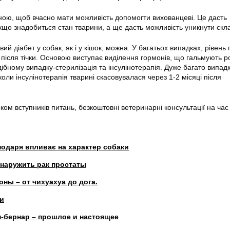
ною, щоб вчасно мати можливість допомогти вихованцеві. Це дасть
кщо знадобиться стан тварини, а ще дасть можливість уникнути скл
вий діабет у собак, як і у кішок, можна. У багатьох випадках, рівень 
к після тічки. Основою виступає виділення гормонів, що гальмують р
одібному випадку-стерилізація та інсулінотерапія. Дуже багато випадк
коли інсулінотерапія тварині скасовувалася через 1-2 місяці після
оком вступників питань, безкоштовні ветеринарні консультації на час
подаря впливає на характер собаки
бнаружить рак простаты
ны – от чихуахуа до дога.
ки
н-бернар – прошлое и настоящее