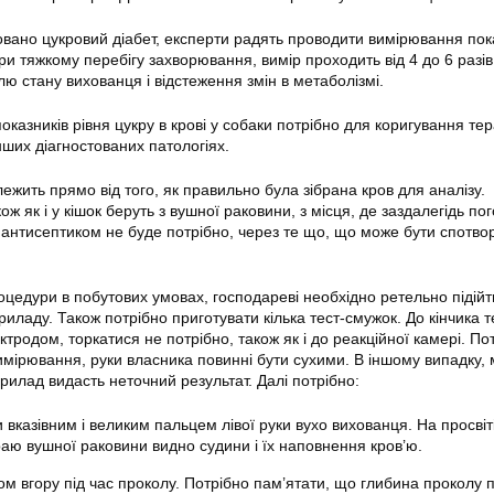
овано цукровий діабет, експерти радять проводити вимірювання пок
и тяжкому перебігу захворювання, вимір проходить від 4 до 6 разів
ю стану вихованця і відстеження змін в метаболізмі.
азників рівня цукру в крові у собаки потрібно для коригування тер
нших діагностованих патологіях.
ежить прямо від того, як правильно була зібрана кров для аналізу.
кож як і у кішок беруть з вушної раковини, з місця, де заздалегідь по
 антисептиком не буде потрібно, через те що, що може бути спотво
едури в побутових умовах, господареві необхідно ретельно підійт
приладу. Також потрібно приготувати кілька тест-смужок. До кінчика т
тродом, торкатися не потрібно, також як і до реакційної камері. По
вимірювання, руки власника повинні бути сухими. В іншому випадку,
рилад видасть неточний результат. Далі потрібно:
 вказівним і великим пальцем лівої руки вухо вихованця. На просвіт
раю вушної раковини видно судини і їх наповнення кров’ю.
ом вгору під час проколу. Потрібно пам’ятати, що глибина проколу 