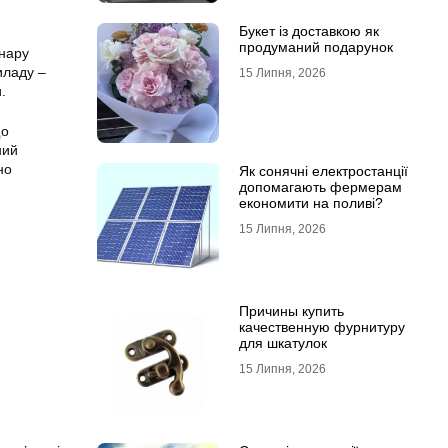
Букет із доставкою як
продуманий подарунок
онару
иладу –
15 Липня, 2026
.
що
ний
но
Як сонячні електростанції
допомагають фермерам
економити на поливі?
15 Липня, 2026
Причины купить
качественную фурнитуру
для шкатулок
15 Липня, 2026