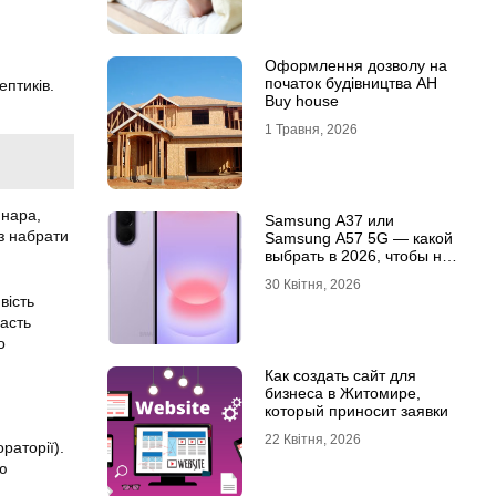
Оформлення дозволу на
початок будівництва АН
ептиків.
Buy house
1 Травня, 2026
инара,
Samsung A37 или
з набрати
Samsung A57 5G — какой
выбрать в 2026, чтобы не
пожалеть?
30 Квітня, 2026
вість
дасть
о
Как создать сайт для
бизнеса в Житомире,
который приносит заявки
22 Квітня, 2026
раторії).
ою