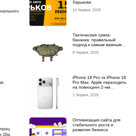
Харькова
14 Червня, 2026
монального
Тактическая сумка-
бананка: правильный
подход к самым важным
мелочам
8 Червня, 2026
iPhone 18 Pro та iPhone 18
зи,
Pro Max: Apple переходить
на повноцінні 2-нм
процесори?
1 Червня, 2026
Оптимизация сайта для
стабильного роста и
шприц-
развития бизнеса
и 20g.