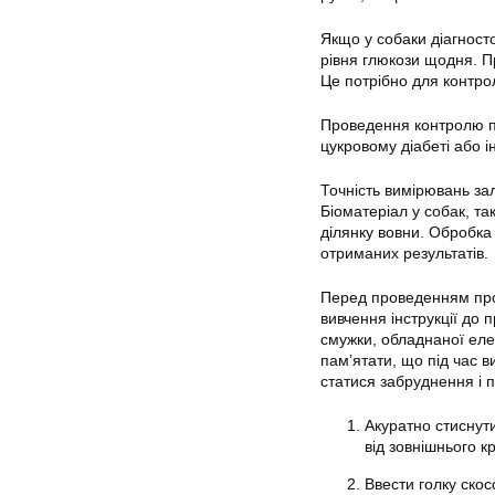
Якщо у собаки діагност
рівня глюкози щодня. Пр
Це потрібно для контрол
Проведення контролю пок
цукровому діабеті або і
Точність вимірювань зал
Біоматеріал у собак, та
ділянку вовни. Обробка
отриманих результатів.
Перед проведенням проц
вивчення інструкції до 
смужки, обладнаної елек
пам’ятати, що під час 
статися забруднення і п
Акуратно стиснути
від зовнішнього к
Ввести голку скос