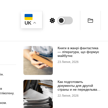
UK
Книги в жанрі фантастика
— література, що формує
майбутнє
23 Липня, 2026
ін.
Как подготовить
документы для другой
 в
страны и не переделывать
глікогену.
апостиль
22 Липня, 2026
іном.