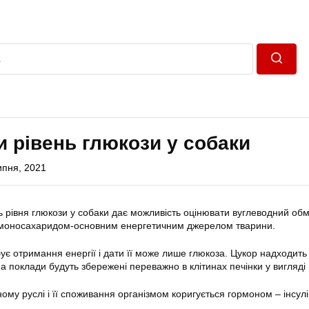
Пошук
и рівень глюкози у собаки
ипня, 2021
рівня глюкози у собаки дає можливість оцінювати вуглеводний обм
 моносахаридом-основним енергетичним джерелом тварини.
ує отримання енергії і дати її може лише глюкоза. Цукор надходить
 а поклади будуть збережені переважно в клітинах печінки у вигляді 
ному руслі і її споживання організмом коригується гормоном – інсул