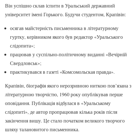
Він успішно склав іспити в Уральський державний
університет імені Горького. Будучи студентом, Крапівін:
осягав майстерність письменника в літературному
гуртку, керівником якого був редактор «Уральського
слідопита»;
працював у суспільно-політичному виданні «Вечірній
Свердловськ»;
практикувався в газеті «Комсомольская правда».
Крапівін, біографія якого нерозривною ниткою пов’язана з
літературною творчістю, 1960 року опублікував перше
оповідання. Публікація відбулася в «Уральському
слідопиті», де автор пропрацював кілька років після
закінчення вишу. Це стало початком великого творчого
шляху талановитого письменника.