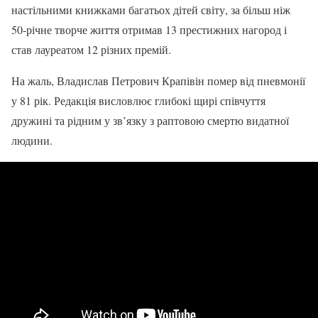
настільними книжками багатьох дітей світу, за більш ніж
50-річне творче життя отримав 13 престижних нагород і
став лауреатом 12 різних премій.
На жаль, Владислав Петрович Крапівін помер від пневмонії
у 81 рік. Редакція висловлює глибокі щирі співчуття
дружині та рідним у зв’язку з раптовою смертю видатної
людини.