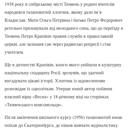
1938 року в сибірському місті Тюмень у родині вчителів
народився талановитий хлопчик, якому дали ім’я
Владислав. Мати Ольга Петрівна і батько Петро Федорович
ретельно приховували від молодшого сина, що до переїзду в
Тюмень Петро Крапівін правив служби в православній
церкві, але залишив сан через радянські репресії і став
учителем.
Ще в дитинстві Крапівін, книги якого увійшли в культурну
національну спадщину Росії, зрозумів, що здатний
вигадувати цікаві історії. Хлопчик із задоволенням
розповідав їх одноліткам. Уперше юний автор побачив
власний вірш «Весна» у 18-річному віці на сторінках
«Тюменського комсомольця».
Після закінчення шкільного курсу (1956) талановитий юнак
поїхав до Єкатеринбурга, де пішов вивчати журналістику.