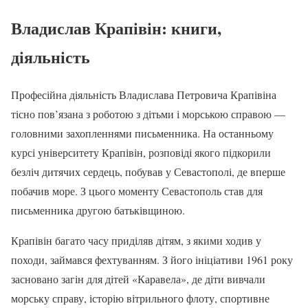
Владислав Крапівін: книги,
діяльність
Професійна діяльність Владислава Петровича Крапівіна
тісно пов’язана з роботою з дітьми і морською справою —
головними захопленнями письменника. На останньому
курсі університету Крапівін, розповіді якого підкорили
безліч дитячих сердець, побував у Севастополі, де вперше
побачив море. З цього моменту Севастополь став для
письменника другою батьківщиною.
Крапівін багато часу приділяв дітям, з якими ходив у
походи, займався фехтуванням. З його ініціативи 1961 року
засновано загін для дітей «Каравела», де діти вивчали
морську справу, історію вітрильного флоту, спортивне