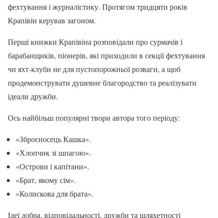
фехтування і журналістику. Протягом тридцяти років
Крапівін керував загоном.
Перші книжки Крапівіна розповідали про сурмачів і
барабанщиків, піонерів, які приходили в секції фехтування
чи яхт-клуби не для пустопорожньої розваги, а щоб
продемонструвати душевне благородство та реалізувати
ідеали дружби.
Ось найбільш популярні твори автора того періоду:
«Зброєносець Кашка».
«Хлопчик зі шпагою».
«Острови і капітани».
«Брат, якому сім».
«Колискова для брата».
Ідеї добра, відповідальності, дружби та шляхетності