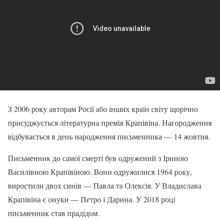
З 2006 року авторам Росії або інших країн світу щорічно
присуджується літературна премія Крапівіна. Нагородження
відбувається в день народження письменника — 14 жовтня.
Письменник до самої смерті був одружений з Іриною
Василівною Крапівіною. Вони одружилися 1964 року,
виростили двох синів — Павла та Олексія. У Владислава
Крапівіна є онуки — Петро і Дарина. У 2018 році
письменник став прадідом.