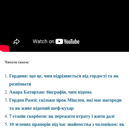
Читати також:
Гординя: що це, чим відрізняється від гордості та як
розпізнати
Анара Батирхан: біографія, чим відома
Гордон Рамзі: скільки зірок Мішлен, які має нагороди
та як живе відомий шеф-кухар
7 етапів скорботи: як пережити втрату і жити далі
10 зелених прапорів під час знайомства з чоловіком: як