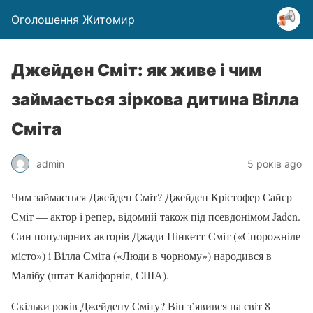
Оголошення Житомир
Джейден Сміт: як живе і чим
займається зіркова дитина Вілла
Сміта
admin
5 років ago
Чим займається Джейден Сміт? Джейден Крістофер Сайєр
Сміт — актор і репер, відомий також під псевдонімом Jaden.
Син популярних акторів Джади Пінкетт-Сміт («Спорожніле
місто») і Вілла Сміта («Люди в чорному») народився в
Малібу (штат Каліфорнія, США).
Скільки років Джейдену Сміту? Він з’явився на світ 8