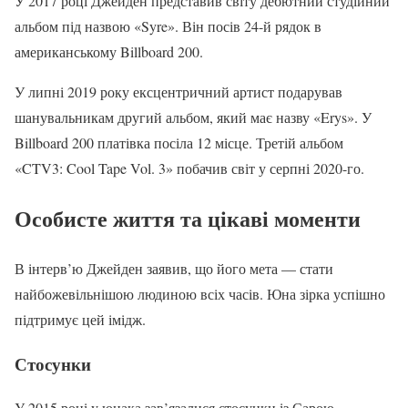
У 2017 році Джейден представив світу дебютний студійний
альбом під назвою «Syre». Він посів 24-й рядок в
американському Billboard 200.
У липні 2019 року ексцентричний артист подарував
шанувальникам другий альбом, який має назву «Erys». У
Billboard 200 платівка посіла 12 місце. Третій альбом
«CTV3: Cool Tape Vol. 3» побачив світ у серпні 2020-го.
Особисте життя та цікаві моменти
В інтерв’ю Джейден заявив, що його мета — стати
найбожевільнішою людиною всіх часів. Юна зірка успішно
підтримує цей імідж.
Стосунки
У 2015 році у юнака зав’язалися стосунки із Сарою