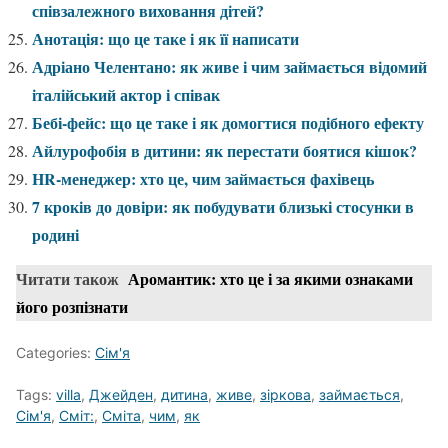
співзалежного виховання дітей?
Анотація: що це таке і як її написати
Адріано Челентано: як живе і чим займається відомий
італійський актор і співак
Бебі-фейс: що це таке і як домогтися подібного ефекту
Айлурофобія в дитини: як перестати боятися кішок?
HR-менеджер: хто це, чим займається фахівець
7 кроків до довіри: як побудувати близькі стосунки в
родині
Читати також
Аромантик: хто це і за якими ознаками
його розпізнати
Categories:
Сім'я
Tags:
villa
,
Джейден
,
дитина
,
живе
,
зіркова
,
займається
,
Сім'я
,
Сміт:
,
Сміта
,
чим
,
як