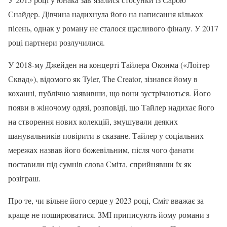
Снайдер. Дівчина надихнула його на написання кількох
пісень, однак у роману не сталося щасливого фіналу. У 2017
році партнери розлучилися.
У 2018-му Джейден на концерті Тайлера Оконма («Лоітер
Сквад»), відомого як Tyler, The Creator, зізнався йому в
коханні, публічно заявивши, що вони зустрічаються. Його
появи в жіночому одязі, розповіді, що Тайлер надихає його
на створення нових колекцій, змушували деяких
шанувальників повірити в сказане. Тайлер у соціальних
мережах назвав його божевільним, після чого фанати
поставили під сумнів слова Сміта, сприйнявши їх як
розіграш.
Про те, чи вільне його серце у 2023 році, Сміт вважає за
краще не поширюватися. ЗМІ приписують йому романи з