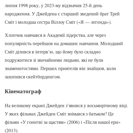
липня 1998 року, у 2023-му відзначив 25-й день
народження. У Джейдена є старший зведений брат Трей
Сміт і молодша сестра Віллоу Сміт («Я — легенда»).
Хлопчик навчався в Академії лідерства, але через
популярність перейшов на домашнє навчання. Молодший
Сміт ділився в інтерв’ю, що йому було складно
подружитися зі звичайними людьми, які не були
знаменитостями. Перших приятелів він знайшов, коли
захопився скейтбордингом.
Кінематограф
На великому екрані Джейден з’явився у восьмирічному віці.
У яких фільмах Джейден Сміт знімався з батьком? Це
фільми «У гонитві за щастям» (2006) і «Після нашої ери»
(2013).