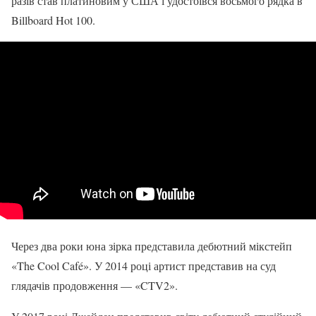
разів став платиновим у США і удостоївся восьмого рядка в
Billboard Hot 100.
Через два роки юна зірка представила дебютний мікстейп
«The Cool Café». У 2014 році артист представив на суд
глядачів продовження — «CTV2».