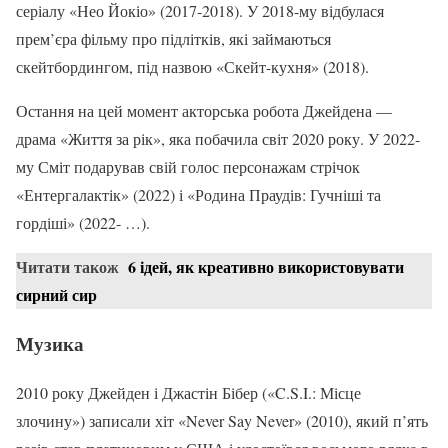
серіалу «Нео Йокіо» (2017-2018). У 2018-му відбулася
прем’єра фільму про підлітків, які займаються
скейтбордингом, під назвою «Скейт-кухня» (2018).
Остання на цей момент акторська робота Джейдена —
драма «Життя за рік», яка побачила світ 2020 року. У 2022-
му Сміт подарував свій голос персонажам стрічок
«Ентергалактік» (2022) і «Родина Праудів: Гучніші та
гордіші» (2022- …).
Читати також
6 ідей, як креативно використовувати
сирний сир
Музика
2010 року Джейден і Джастін Бібер («C.S.I.: Місце
злочину») записали хіт «Never Say Never» (2010), який п’ять