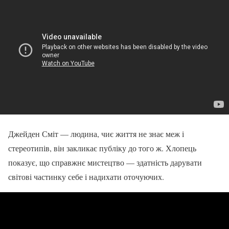
Джейден Сміт — людина, чиє життя не знає меж і
стереотипів, він закликає публіку до того ж. Хлопець
показує, що справжнє мистецтво — здатність дарувати
світові частинку себе і надихати оточуючих.