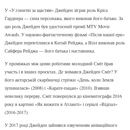
У «У гонитві за щастям» Джейден зіграв роль Кріса
Гарднера — сина персонажа, якого виконав його батько. За
цю роль Джейден був удостоєний премії MTV Movie
Awards. У науково-фантастичному фільмі «Після нашої ери»
Джейден перевтілився в Китай Рейджа, а Вілл виконав роль
Сайфера Рейджа — його батька і наставника.
У проміжках між цими роботами молодший Сміт брав
участь і в інших проєктах. Де знімався Джейден Сміт? У
його акторській скарбничці стрічки «День, коли Земля
зупинилася» (2008) і «Карате-пацан» (2010). Взявши
невелику перерву, Сміт повернувся до кінематографа 2016
року в картині «Як вижити в Атланті» і серіалі «Відпал»
(2016-2017).
У 2017 році Джейден зайнявся озвученням анімаційного