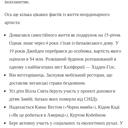
інопланетян.
Ось ще кілька цікавих фактів із життя неординарного
артиста:
Домагався самостійного життя як подарунок на 15-річчя.
Однак лише через 4 роки з’їхав із батьківського дому. У
19 років Джейден перебрався до особняка, вартість якого
оцінили в $4 млн. Розкішний будинок розташований в
одному з найбагатших міст Каліфорнії — Хідден-Гілс.
Він вегетаріанець. Заснував мобільний ресторан, що
доставляє веганські страви бездомним.
Усі діти Вілла Сміта беруть участь у проекті допомоги
дітям Замбії, батьки яких померли від СНІДу.
Надихається Каньє Вестом («Чорна мамба»), Кідом Каді
(«Як це робиться в Америці»), Куртом Кобейном.
Бере активну участь у соціальних та екологічних рухах. У