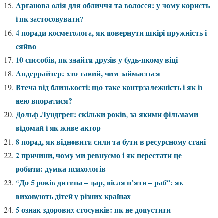
Арганова олія для обличчя та волосся: у чому користь
і як застосовувати?
4 поради косметолога, як повернути шкірі пружність і
сяйво
10 способів, як знайти друзів у будь-якому віці
Андеррайтер: хто такий, чим займається
Втеча від близькості: що таке контрзалежність і як із
нею впоратися?
Дольф Лундгрен: скільки років, за якими фільмами
відомий і як живе актор
8 порад, як відновити сили та бути в ресурсному стані
2 причини, чому ми ревнуємо і як перестати це
робити: думка психологів
“До 5 років дитина – цар, після п’яти – раб”: як
виховують дітей у різних країнах
5 ознак здорових стосунків: як не допустити