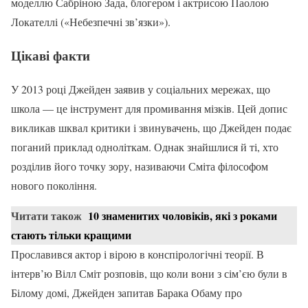
моделлю Сабріною Зада, блогером і актрисою Паолою
Локателлі («Небезпечні зв’язки»).
Цікаві факти
У 2013 році Джейден заявив у соціальних мережах, що
школа — це інструмент для промивання мізків. Цей допис
викликав шквал критики і звинувачень, що Джейден подає
поганий приклад одноліткам. Однак знайшлися й ті, хто
розділив його точку зору, називаючи Сміта філософом
нового покоління.
Читати також
10 знаменитих чоловіків, які з роками
стають тільки кращими
Прославився актор і вірою в конспірологічні теорії. В
інтерв’ю Вілл Сміт розповів, що коли вони з сім’єю були в
Білому домі, Джейден запитав Барака Обаму про