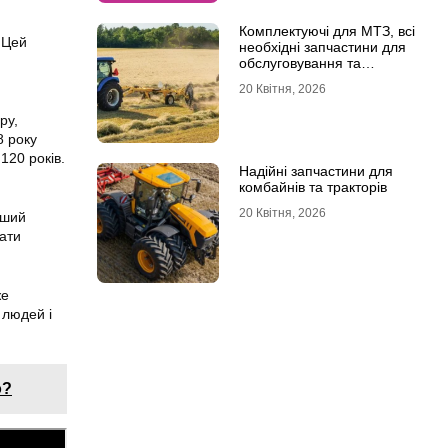
Комплектуючі для МТЗ, всі
 Цей
необхідні запчастини для
обслуговування та
ремонту
20 Квітня, 2026
ру,
8 року
120 років.
Надійні запчастини для
комбайнів та тракторів
20 Квітня, 2026
рший
рати
же
 людей і
о?