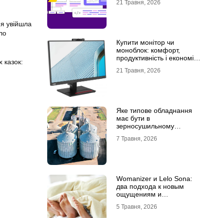
21 Травня, 2026
ня увійшла
ло
Купити монітор чи
моноблок: комфорт,
продуктивність і економія
х казок:
місця
21 Травня, 2026
Яке типове обладнання
має бути в
зерносушильному
комплексі
7 Травня, 2026
Womanizer и Lelo Sona:
два подхода к новым
ощущениям и
технологиям удовольствия
5 Травня, 2026