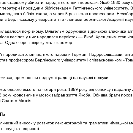
в старшому збирати народні легенди і перекази. Якоб 1830 року 
тератури і провідним бібліотекарем Геттінгенського університету. 
молодшого бібліотекаря, а через 5 років став професором. Незаба
и в Берлінському університеті та членами Берлінської Академії наук
складалося по-різному. Вільгельм одружився з донькою власника ап
 після весілля у них народився первісток — Якоб. Хрещеним став йо
а. Однак через півроку малюк помер.
м’ї народився хлопчик, якого нарекли Герман. Подорослішавши, він 
 став професором Берлінського університету і співзасновником «То
ружився, промінявши подружні радощі на наукові пошуки.
олодшого всього на чотири роки: 1859 року від сепсису і паралічу 
3 року крововилив у мозок забрав життя Якоба. Обидва брати похов
 Святого Матвія.
ть
ичезний внесок у розвиток лексикографії та граматики німецької мо
 науці та творчості.