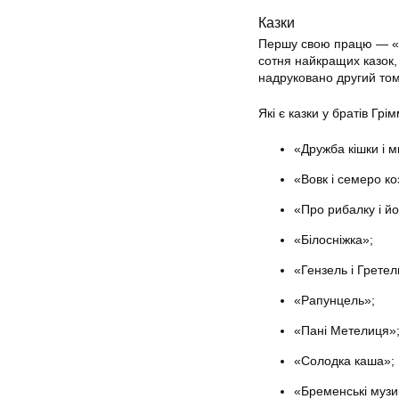
Казки
Першу свою працю — «Ди
сотня найкращих казок,
надруковано другий том
Які є казки у братів Гр
«Дружба кішки і 
«Вовк і семеро ко
«Про рибалку і й
«Білосніжка»;
«Гензель і Гретел
«Рапунцель»;
«Пані Метелиця»
«Солодка каша»;
«Бременські музи