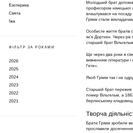
Молодший брат допомага
Езотерика
професором німецької лі
Свята
влаштувався на посаду 
Грімм стали викладачам
Їжа
Особисте життя братів 
ім’я Дортхен. Через рік
старший брат Вільгельм
ФІЛЬТР ЗА РОКАМИ
Ще через два роки в сі
вивченням літератури і
2026
Гете».
2025
2024
Якоб Грімм так і не од
2023
Старший брат пережив м
2022
помер Вільгельм, а 186
берлінському кладовищі
2021
Творча діяльніс
Брати Грімм зробили вел
прославили досягнення в