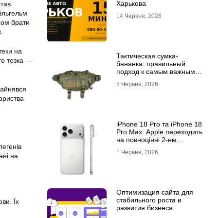
Харькова
став
Вільгельм
14 Червня, 2026
ром брати
.
теки на
Тактическая сумка-
го тезка —
бананка: правильный
подход к самым важным
мелочам
8 Червня, 2026
зайнявся
вариства
iPhone 18 Pro та iPhone 18
Pro Max: Apple переходить
на повноцінні 2-нм
легенів
процесори?
1 Червня, 2026
ані на
Оптимизация сайта для
стабильного роста и
ви. Їх
развития бизнеса