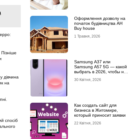
а
Оформлення дозволу на
початок будівництва АН
Buy house
Перро:
1 Травня, 2026
 Пізніше
и
Samsung A37 или
Samsung A57 5G — какой
выбрать в 2026, чтобы не
пожалеть?
у дівчина
30 Квітня, 2026
як на
пні.
Как создать сайт для
бизнеса в Житомире,
который приносит заявки
ий спосіб
22 Квітня, 2026
нального