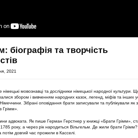
м: біографія та творчість
стів
ня, 2021
е німецькі мовознавці та дослідники німецької народної культури. 
алися збором і вивченням народних казок, легенд, міфів та інших 
х Німеччини. Зібрані оповідання брати записували та публікували як 
в Грімм».
ини адвоката. Як пише Герман Герстнер у книжці «Брати Грімм», 
 1785 року, а через рік народиться Вільгельм. Де жили брати Грімм
а потім довгий час прожили в Касселі.