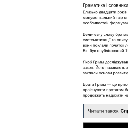
Граматика і словник
Близько двадцяти років
монументальний твір оп
особливостей формуванн
Величезну славу братам 
систематизації та опис
вони поклали початок л
Він був опублікований 1
Якоб Грімм досліджував
закон. Його називають 
заклали основи розвитку
Брати Грімм — це прикл
проіснувати протягом ба
продовжать надихати на 
Читати також
Спр