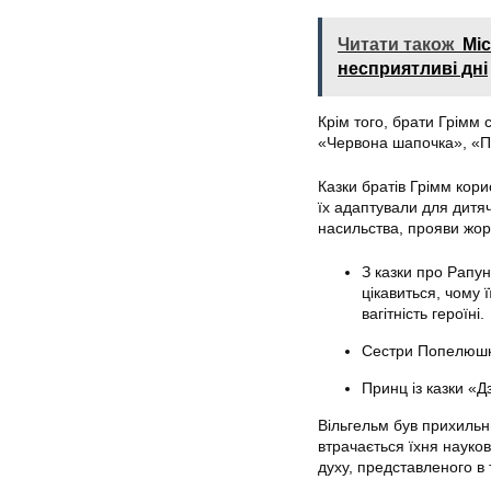
Читати також
Міс
несприятливі дні
Крім того, брати Грімм 
«Червона шапочка», «П
Казки братів Грімм кор
їх адаптували для дитя
насильства, прояви жор
З казки про Рапун
цікавиться, чому 
вагітність героїні.
Сестри Попелюшки
Принц із казки «Дз
Вільгельм був прихильн
втрачається їхня науков
духу, представленого в 