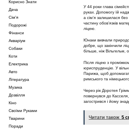
Корисно Знати
У 44 роки глава сімейс
Дача
руках. Допомогу їй над
Сім'я
а сім’я залишилася без 
частину обов’язків мате
Подорожі
ліцею.
Фінанси
Юнаки вивчали природозн
Акваріум
добре, що закінчили лі
Собаки
більше, ніж Вільгельм,
Коти
Після ліцею з проміжком
Електрика
юриспруденцію. У вільн
Авто
Парижа, щоб допомагати
римського та німецьког
Література
Музика
Через рік Доротея Грімм
Дозвілля
повернувся до Касселя,
загострився і йому зна
Кіно
Своїми Руками
Читати також
5 с
Тварини
Поради