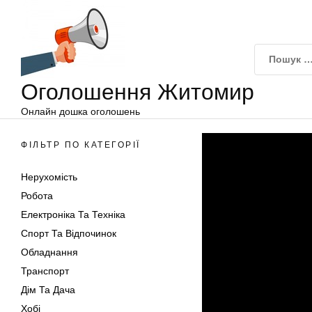
Оголошення
Перейти
Житомир
до
вмісту
Оголошення Житомир
Онлайн дошка оголошень
ФІЛЬТР ПО КАТЕГОРІЇ
Нерухомість
Робота
Електроніка Та Техніка
Спорт Та Відпочинок
Обладнання
Транспорт
Дім Та Дача
Хобі