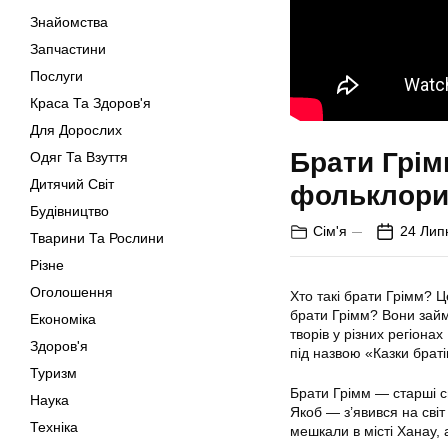
Знайомства
Запчастини
Послуги
Краса Та Здоров'я
Для Дорослих
Брати Грім
Одяг Та Взуття
Дитячий Світ
фольклори
Будівництво
Сім'я
24 Лип
Тварини Та Рослини
Різне
Оголошення
Хто такі брати Грімм? Ц
брати Грімм? Вони займ
Економіка
творів у різних регіона
Здоров'я
під назвою «Казки браті
Туризм
Брати Грімм — старші с
Наука
Якоб — з’явився на світ
Техніка
мешкали в місті Ханау, 