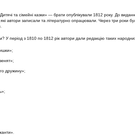
тячі та сімейні казки» — брати опублікували 1812 року. До видан
 які автори записали та літературно опрацювали. Через три роки бу
.
імм? У період з 1810 по 1812 рік автори дали редакцію таких народни
мишки»;
зенят»;
ого дружину»;
ь»;
;
канти».