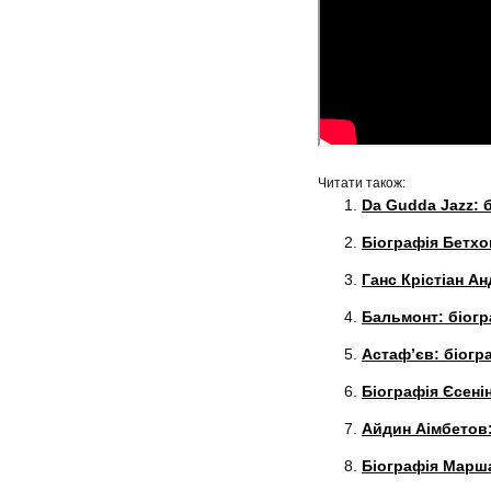
Читати також:
Da Gudda Jazz: б
Біографія Бетхо
Ганс Крістіан А
Бальмонт: біогр
Астаф’єв: біогр
Біографія Єсенін
Айдин Аімбетов:
Біографія Марша