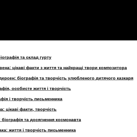
іографія та склад гурту
вена: цікаві факти з життя та найкращі твори композитора
ндерсен: біографія та творчість улюбленого дитячого казкаря
афія, особисте життя і творчість
афія і творчість письменника
а: цікаві факти, творчість
 біографія та досягнення космонавта
ка: життя і творчість письменника