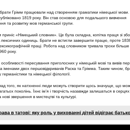
и
 брати Грімм працювали над створенням граматики німецької мови.
убліковано 1819 року. Він став основою для подальшого вивчення
я та розвитку мов германської групи.
приніс «Німецький словник». Це була складна, копітка праця зі збо
у лексичних одиниць. Брати не встигли завершити працю, проте 183
ексикографічній праці. Робота над словником тривала трохи більше 
960 року.
 особливості пересування приголосних у німецькій мові та вивів пе
за іменами двох першовідкривачів Раска та Грімма. Таким чином, б
 германістики та німецької філології.
ад того, як натхненні люди можуть створити щось значуще, що мо
гатьох поколінь. Їхнє ім’я і творчість назавжди залишаться в серцях
нові звершення в мистецтві та культурі.
ава в татові: яку роль у вихованні дітей відіграє батьк