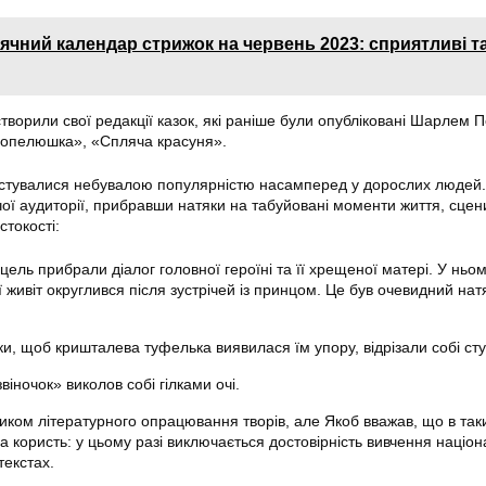
ячний календар стрижок на червень 2023: сприятливі т
створили свої редакції казок, які раніше були опубліковані Шарлем 
опелюшка», «Спляча красуня».
истувалися небувалою популярністю насамперед у дорослих людей.
чої аудиторії, прибравши натяки на табуйовані моменти життя, сцен
стокості:
цель прибрали діалог головної героїні та її хрещеної матері. У ньом
її живіт округлився після зустрічей із принцом. Це був очевидний нат
, щоб кришталева туфелька виявилася їм упору, відрізали собі сту
віночок» виколов собі гілками очі.
иком літературного опрацювання творів, але Якоб вважав, що в так
а користь: у цьому разі виключається достовірність вивчення націо
текстах.