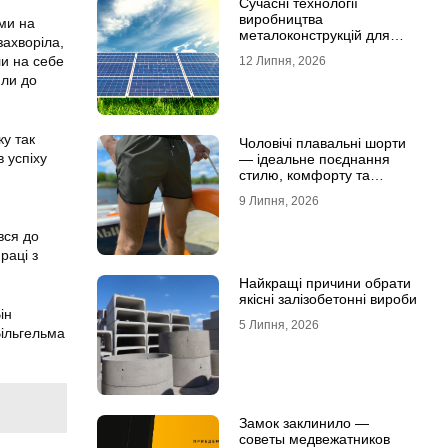
Сучасні технології
виробництва
ьми на
металоконструкцій для
захворіла,
сонячної енергетики
ли на себе
12 Липня, 2026
или до
ку так
Чоловічі плавальні шорти
 успіху
— ідеальне поєднання
стилю, комфорту та
.
свободи рухів
9 Липня, 2026
вся до
раці з
Найкращі причини обрати
якісні залізобетонні вироби
ін
5 Липня, 2026
Вільгельма
Замок заклинило —
советы медвежатников