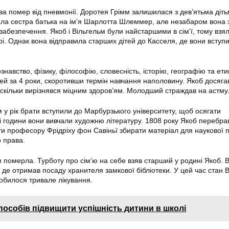
тва помер від пневмонії. Доротея Грімм залишилася з дев’ятьма діт
ала сестра батька на ім’я Шарлотта Шлеммер, але незабаром вона 
забезпечення. Якоб і Вільгельм були найстаршими в сім’ї, тому взя
рі. Однак вона відправила старших дітей до Касселя, де вони вступ
авство, фізику, філософію, словесність, історію, географію та ети
цей за 4 роки, скоротивши термін навчання наполовину. Якоб досягав
 оскільки вирізнявся міцним здоров’ям. Молодший страждав на астму
 у рік брати вступили до Марбурзького університету, щоб осягати
і години вони вивчали художню літературу. 1808 року Якоб перебра
 професору Фрідріху фон Савіньї збирати матеріал для наукової п
о права.
 померла. Турботу про сім’ю на себе взяв старший у родині Якоб. В
 де отримав посаду хранителя замкової бібліотеки. У цей час стан 
добилося тривале лікування.
пособів підвищити успішність дитини в школі