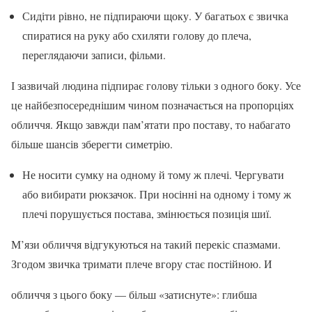
Сидіти рівно, не підпираючи щоку. У багатьох є звичка
спиратися на руку або схиляти голову до плеча,
переглядаючи записи, фільми.
І зазвичай людина підпирає голову тільки з одного боку. Усе
це найбезпосереднішим чином позначається на пропорціях
обличчя. Якщо завжди пам’ятати про поставу, то набагато
більше шансів зберегти симетрію.
Не носити сумку на одному й тому ж плечі. Чергувати
або вибирати рюкзачок. При носінні на одному і тому ж
плечі порушується постава, змінюється позиція шиї.
М’язи обличчя відгукуються на такий перекіс спазмами.
Згодом звичка тримати плече вгору стає постійною. И
обличчя з цього боку — більш «затиснуте»: глибша