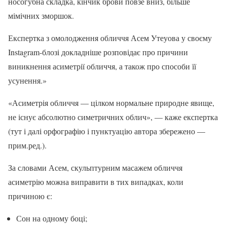
носогубна складка, кінчик брови повзе вниз, більше
мімічних зморшок.
Експертка з омолодження обличчя Асем Утеуова у своєму
Instagram-блозі докладніше розповідає про причини
виникнення асиметрії обличчя, а також про способи її
усунення.»
«Асиметрія обличчя — цілком нормальне природне явище,
не існує абсолютно симетричних облич», — каже експертка
(тут і далі орфографію і пунктуацію автора збережено —
прим.ред.).
За словами Асем, скульптурним масажем обличчя
асиметрію можна виправити в тих випадках, коли
причиною є:
Сон на одному боці;