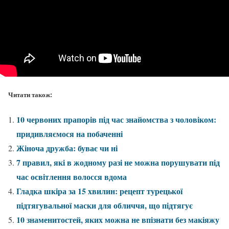
Читати також:
10 червоних прапорів під час знайомства з чоловіком:
придивляємося на побаченні
Жіноча дружба: буває чи ні
7 правил, які в жодному разі не можна порушувати під
час освітлення волосся вдома
Гладка шкіра за 15 хвилин: рецепт турецької
підтягувальної маски для обличчя, що підтягує
10 знаменитостей, яких можна не впізнати без макіяжу