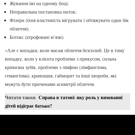
Жування їжі на одному боці;
Неправильна постановка ниток;
Філери (їхня властивість мігрувати і обтяжувати один бік
обличчя);
Ботокс (атрофовані м’язи).
«Але є випадки, коли масаж обличчя безсилий. Це в тому
випадку, коли у клієнта проблеми з прикусом, сильна
кривизна зубів, проблеми з лімфою (лімфангіома,
гемангіома), кривошия, гайморит та інші хвороби, які
можуть бути причинами асиметрії обличчя.
Читати також
Справа в татові: яку роль у вихованні
дітей відіграє батько?