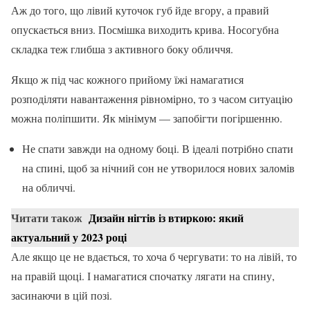
Аж до того, що лівий куточок губ йде вгору, а правий
опускається вниз. Посмішка виходить крива. Носогубна
складка теж глибша з активного боку обличчя.
Якщо ж під час кожного прийому їжі намагатися
розподіляти навантаження рівномірно, то з часом ситуацію
можна поліпшити. Як мінімум — запобігти погіршенню.
Не спати завжди на одному боці. В ідеалі потрібно спати
на спині, щоб за нічний сон не утворилося нових заломів
на обличчі.
Читати також
Дизайн нігтів із втиркою: який
актуальний у 2023 році
Але якщо це не вдається, то хоча б чергувати: то на лівій, то
на правій щоці. І намагатися спочатку лягати на спину,
засинаючи в цій позі.