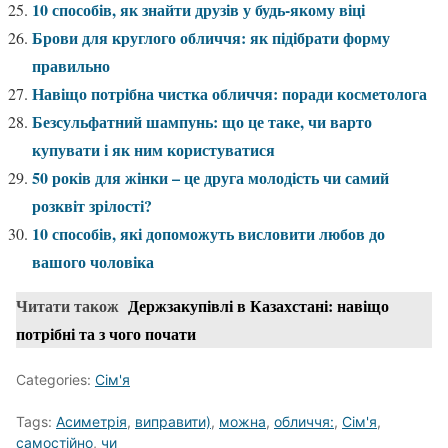
10 способів, як знайти друзів у будь-якому віці
Брови для круглого обличчя: як підібрати форму
правильно
Навіщо потрібна чистка обличчя: поради косметолога
Безсульфатний шампунь: що це таке, чи варто
купувати і як ним користуватися
50 років для жінки – це друга молодість чи самий
розквіт зрілості?
10 способів, які допоможуть висловити любов до
вашого чоловіка
Читати також
Держзакупівлі в Казахстані: навіщо
потрібні та з чого почати
Categories:
Сім'я
Tags:
Асиметрія
,
виправити)
,
можна
,
обличчя:
,
Сім'я
,
самостійно
,
чи