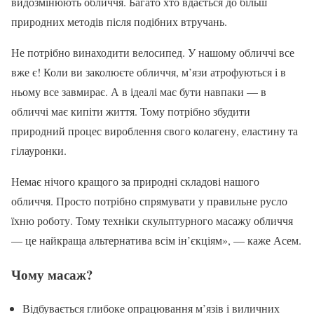
видозмінюють обличчя. Багато хто вдається до більш
природних методів після подібних втручань.
Не потрібно винаходити велосипед. У нашому обличчі все
вже є! Коли ви заколюєте обличчя, м’язи атрофуються і в
ньому все завмирає. А в ідеалі має бути навпаки — в
обличчі має кипіти життя. Тому потрібно збудити
природний процес вироблення свого колагену, еластину та
гілауронки.
Немає нічого кращого за природні складові нашого
обличчя. Просто потрібно спрямувати у правильне русло
їхню роботу. Тому техніки скульптурного масажу обличчя
— це найкраща альтернатива всім ін’єкціям», — каже Асем.
Чому масаж?
Відбувається глибоке опрацювання м’язів і виличних