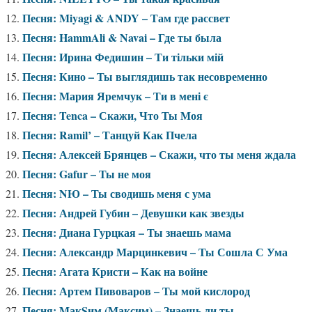
Песня: Miyagi & ANDY – Там где рассвет
Песня: HammAli & Navai – Где ты была
Песня: Ирина Федишин – Ти тільки мій
Песня: Кино – Ты выглядишь так несовременно
Песня: Мария Яремчук – Ти в мені є
Песня: Tenca – Скажи, Что Ты Моя
Песня: Ramil’ – Танцуй Как Пчела
Песня: Алексей Брянцев – Скажи, что ты меня ждала
Песня: Gafur – Ты не моя
Песня: NЮ – Ты сводишь меня с ума
Песня: Андрей Губин – Девушки как звезды
Песня: Диана Гурцкая – Ты знаешь мама
Песня: Александр Марцинкевич – Ты Сошла С Ума
Песня: Агата Кристи – Как на войне
Песня: Артем Пивоваров – Ты мой кислород
Песня: МакSим (Максим) – Знаешь ли ты