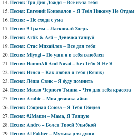
Песня: Три Дня Дождя – Всё из-за тебя
Песня: Евгений Коновалов – Я Тебя Никому Не Отдам
Песня: – Не сходи с ума
Песня: 9 Грамм – Ласковый Зверь
Песня: Artik & Asti – Девочка танцуй
Песня: Стас Михайлов – Все для тебя
Песня: Miyagi – По уши я в тебя влюблен
Песня: HammAli And Navai – Без Тебя Я Не Я
Песня: Нэнси – Как любил я тебя (Remix)
Песня: Лёша Свик – Я буду помнить
Песня: Масло Черного Тмина – Что для тебя красота
Песня: Arabic – Моя девочка айко
Песня: Сборная Союза – Я Тебя Обидел
Песня: #2Маши – Мама, Я Танцую
Песня: Andro – Болен Твоей Улыбкой
Песня: Al Fakher – Музыка для души