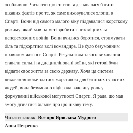
особливою. Читаючи цю статтю, я дізнавалася багато
цікавих фактів про те, як саме виховувалися хлопці в
Спарті. Вони від самого малого віку піддавалися жорсткому
режиму, який мав на меті зробити з них міцних та
непереможних воїнів. Вони вчилися боротися, стримувати
біль та підкорятися волі командира. Це було безумовним
правилом життя в Спарті. Результатом такого виховання
ставали сильні та дисципліновані воїни, які готові були
віддати своє життя за свою державу. Хоча ця система
виховання може здатися жорстокою для багатьох сучасних
людей, вона безумовно відіграла важливу роль у
формуванні військової могутності Спарти. Я рада, що мав
змогу дізнатися більше про цю цікаву тему.
Читати також
Все про Ярослава Мудрого
Анна Петренко