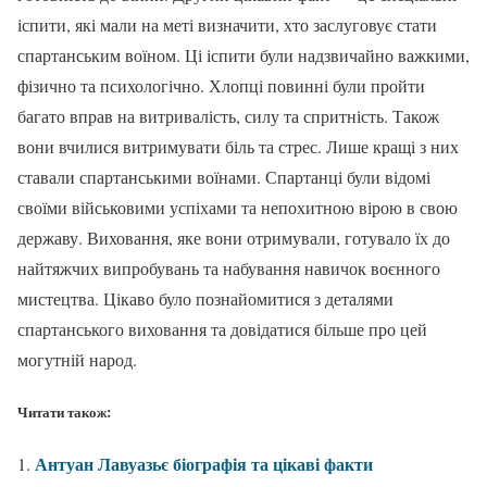
іспити, які мали на меті визначити, хто заслуговує стати
спартанським воїном. Ці іспити були надзвичайно важкими,
фізично та психологічно. Хлопці повинні були пройти
багато вправ на витривалість, силу та спритність. Також
вони вчилися витримувати біль та стрес. Лише кращі з них
ставали спартанськими воїнами. Спартанці були відомі
своїми військовими успіхами та непохитною вірою в свою
державу. Виховання, яке вони отримували, готувало їх до
найтяжчих випробувань та набування навичок воєнного
мистецтва. Цікаво було познайомитися з деталями
спартанського виховання та довідатися більше про цей
могутній народ.
Читати також:
Антуан Лавуазьє біографія та цікаві факти