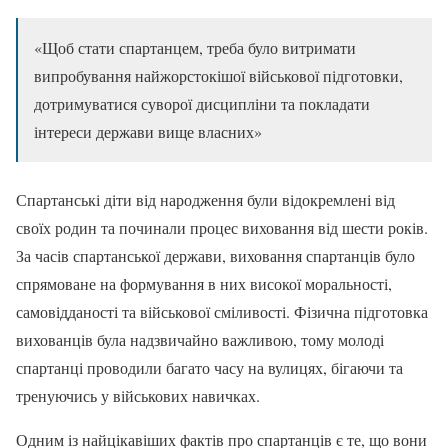
«Щоб стати спартанцем, треба було витримати
випробування найжорстокішої військової підготовки,
дотримуватися суворої дисципліни та покладати
інтереси держави вище власних»
Спартанські діти від народження були відокремлені від
своїх родин та починали процес виховання від шести років.
За часів спартанської держави, виховання спартанців було
спрямоване на формування в них високої моральності,
самовідданості та військової сміливості. Фізична підготовка
вихованців була надзвичайно важливою, тому молоді
спартанці проводили багато часу на вулицях, бігаючи та
тренуючись у військових навичках.
Одним із найцікавіших фактів про спартанців є те, що вони