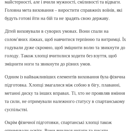
майстерності, але і вчили мужності, сміливості та відваги.
Головна мета виховання – виростити справжніх воїнів, які
будуть готові йти на бій та не зрадять свою державу.
Дітей виховували в суворих умовах. Вони спали на
солом’яних ліжках, щоб навчитися терпінню та витримці. Їх
годували дуже скромно, щоб зміцнити волю та звикнути до
голоду. Також хлопці вчитилися ходити без взуття, щоб
зміцнити ноги та звикнути до різних умов.
Одним із найважливіших елементів виховання була фізична
підготовка. Хлопці змагалися між собою в бігу, плаванні,
метанні диску та інших вправах. Ті, хто не проявляв вміння
та сили, не отримували належного статусу в спартанському
суспільстві.
Окрім фізичної підготовки, спартанські хлопці також
отримували освіту. Вони вчилися читати та писати,