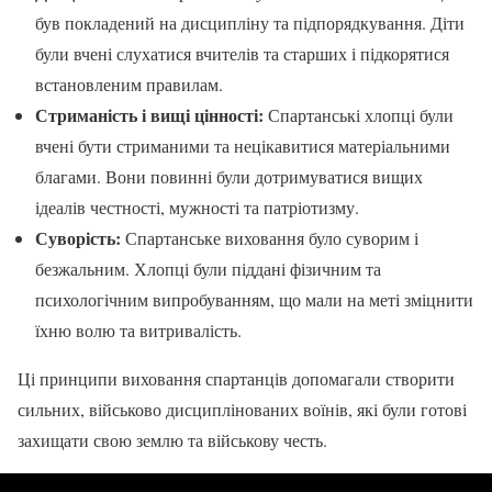
був покладений на дисципліну та підпорядкування. Діти
були вчені слухатися вчителів та старших і підкорятися
встановленим правилам.
Стриманість і вищі цінності:
Спартанські хлопці були
вчені бути стриманими та нецікавитися матеріальними
благами. Вони повинні були дотримуватися вищих
ідеалів честності, мужності та патріотизму.
Суворість:
Спартанське виховання було суворим і
безжальним. Хлопці були піддані фізичним та
психологічним випробуванням, що мали на меті зміцнити
їхню волю та витривалість.
Ці принципи виховання спартанців допомагали створити
сильних, військово дисциплінованих воїнів, які були готові
захищати свою землю та військову честь.