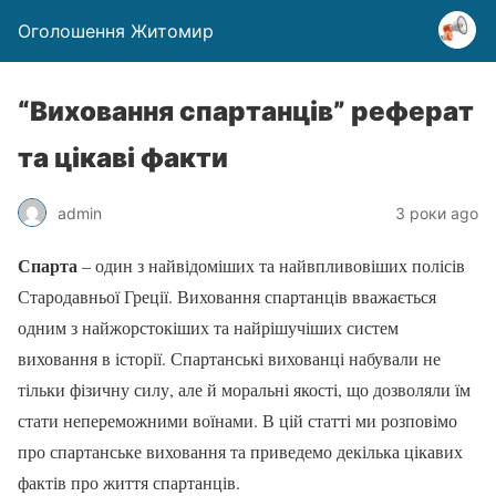
Оголошення Житомир
“Виховання спартанців” реферат
та цікаві факти
admin
3 роки ago
Спарта
– один з найвідоміших та найвпливовіших полісів
Стародавньої Греції. Виховання спартанців вважається
одним з найжорстокіших та найрішучіших систем
виховання в історії. Спартанські вихованці набували не
тільки фізичну силу, але й моральні якості, що дозволяли їм
стати непереможними воїнами. В цій статті ми розповімо
про спартанське виховання та приведемо декілька цікавих
фактів про життя спартанців.