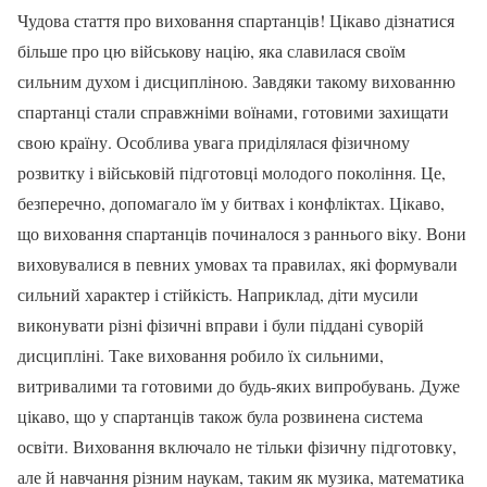
Чудова стаття про виховання спартанців! Цікаво дізнатися
більше про цю військову націю, яка славилася своїм
сильним духом і дисципліною. Завдяки такому вихованню
спартанці стали справжніми воїнами, готовими захищати
свою країну. Особлива увага приділялася фізичному
розвитку і військовій підготовці молодого покоління. Це,
безперечно, допомагало їм у битвах і конфліктах. Цікаво,
що виховання спартанців починалося з раннього віку. Вони
виховувалися в певних умовах та правилах, які формували
сильний характер і стійкість. Наприклад, діти мусили
виконувати різні фізичні вправи і були піддані суворій
дисципліні. Таке виховання робило їх сильними,
витривалими та готовими до будь-яких випробувань. Дуже
цікаво, що у спартанців також була розвинена система
освіти. Виховання включало не тільки фізичну підготовку,
але й навчання різним наукам, таким як музика, математика