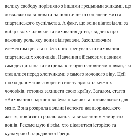
велику свободу порівняно з іншими грецькими жінками, що
дозволяло їм впливати на політичне та соціальне життя
спартанського суспільства. А факт, що вони відповідали за
вибір своїх чоловіків та виховання дітей, свідчить про
важливу роль, яку вони відігравали. Захоплюючим
елементом цієї статті був опис тренувань та виховання
спартанських хлопчиків. Навчання військовим навикам,
самодисципліна та витривалість були основними цілями, які
ставилися перед хлопчиками з самого молодого віку. Цей
підхід допомагав створити сильну армію та мужніх
чоловіків, готових захищати свою країну. Загалом, стаття
«Виховання спартанців» була цікавою та пізнавальною для
мене. Вона розкрила важливі аспекти давньоримського
життя, пов’язані з роллю жінок та вихованням майбутніх
воїнів. Рекомендую її всім, хто цікавиться історією та
культурою Стародавньої Греції.