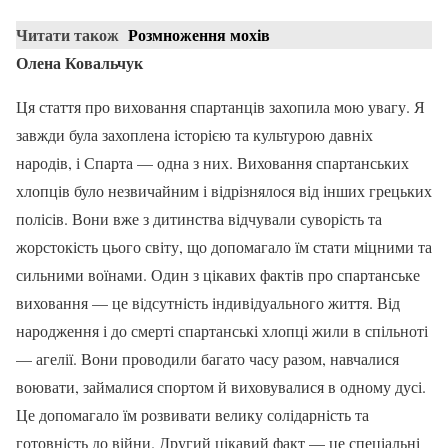
Читати також
Розмноження мохів
Олена Ковальчук
Ця стаття про виховання спартанців захопила мою увагу. Я
завжди була захоплена історією та культурою давніх
народів, і Спарта — одна з них. Виховання спартанських
хлопців було незвичайним і відрізнялося від інших грецьких
полісів. Вони вже з дитинства відчували суворість та
жорстокість цього світу, що допомагало їм стати міцними та
сильними воїнами. Один з цікавих фактів про спартанське
виховання — це відсутність індивідуального життя. Від
народження і до смерті спартанські хлопці жили в спільноті
— агелії. Вони проводили багато часу разом, навчалися
воювати, займалися спортом й виховувалися в одному дусі.
Це допомагало їм розвивати велику солідарність та
готовність до війни. Другий цікавий факт — це спеціальні