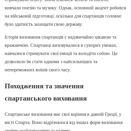
вивчали поезію та музику. Однак, основний акцент робився
на військовій підготовці, оскільки для спартанців головне
було здатність захищати свою державу.
Історія виховання спартанців є надзвичайно цікавою та
вражаючою. Спартанці виховувалися в суворих умовах,
навчалися стримувати свої емоції та володіти собою. Це
дозволило їм стати одними з найсильніших та
непереможних воїнів свого часу.
Походження та значення
спартанського виховання
Спартанське виховання має свої коріння в давній Греції, у
місті Спарта. Воно відрізнялося від інших форм виховання
своїми особливостями та цілями.