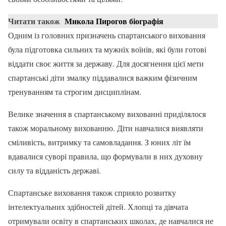
Читати також
Микола Пирогов біографія
Одним із головних призначень спартанського виховання
була підготовка сильних та мужніх воїнів, які були готові
віддати своє життя за державу. Для досягнення цієї мети
спартанські діти змалку піддавалися важким фізичним
тренуванням та строгим дисциплінам.
Велике значення в спартанському вихованні приділялося
також моральному вихованню. Діти навчалися виявляти
сміливість, витримку та самовладання. З юних літ їм
вдавалися суворі правила, що формували в них духовну
силу та відданість державі.
Спартанське виховання також сприяло розвитку
інтелектуальних здібностей дітей. Хлопці та дівчата
отримували освіту в спартанських школах, де навчалися не