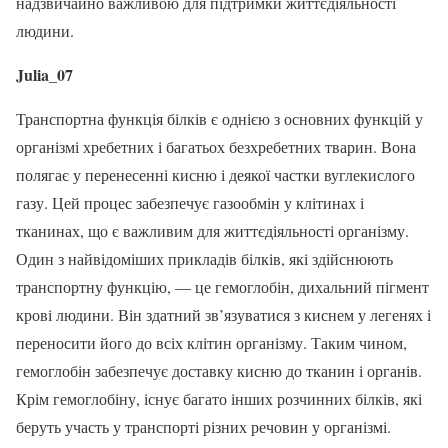
надзвичайно важливою для підтримки життєдіяльності
людини.
Julia_07
Транспортна функція білків є однією з основних функцій у
організмі хребетних і багатьох безхребетних тварин. Вона
полягає у перенесенні кисню і деякої частки вуглекислого
газу. Цей процес забезпечує газообмін у клітинах і
тканинах, що є важливим для життєдіяльності організму.
Один з найвідоміших прикладів білків, які здійснюють
транспортну функцію, — це гемоглобін, дихальний пігмент
крові людини. Він здатний зв’язуватися з киснем у легенях і
переносити його до всіх клітин організму. Таким чином,
гемоглобін забезпечує доставку кисню до тканин і органів.
Крім гемоглобіну, існує багато інших розчинних білків, які
беруть участь у транспорті різних речовин у організмі.