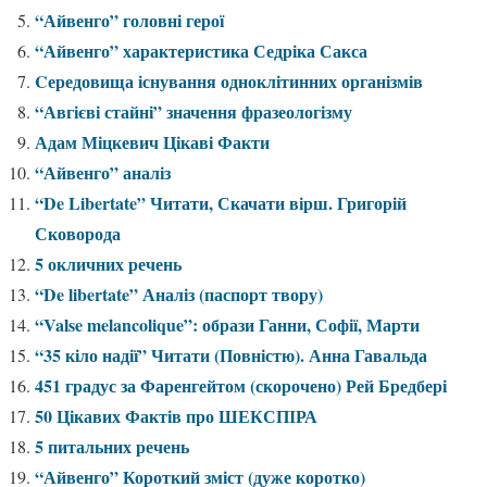
“Айвенго” головні герої
“Айвенго” характеристика Седріка Сакса
Cередовища існування одноклітинних організмів
“Авгієві стайні” значення фразеологізму
Адам Міцкевич Цікаві Факти
“Айвенго” аналіз
“De Libertate” Читати, Скачати вірш. Григорій
Сковорода
5 окличних речень
“De libertate” Аналіз (паспорт твору)
“Valse melancolique”: образи Ганни, Софії, Марти
“35 кіло надії” Читати (Повністю). Анна Гавальда
451 градус за Фаренгейтом (скорочено) Рей Бредбері
50 Цікавих Фактів про ШЕКСПІРА
5 питальних речень
“Айвенго” Короткий зміст (дуже коротко)