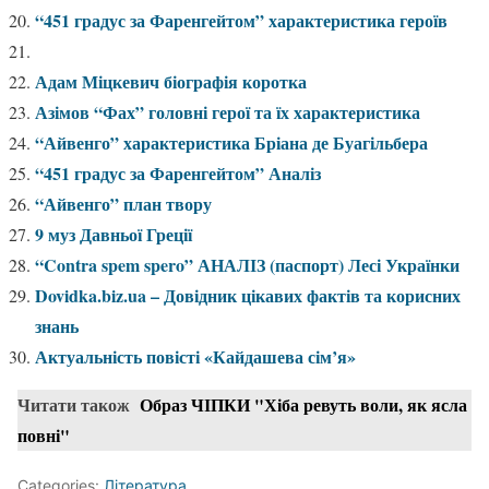
“451 градус за Фаренгейтом” характеристика героїв
Адам Міцкевич біографія коротка
Азімов “Фах” головні герої та їх характеристика
“Айвенго” характеристика Бріана де Буагільбера
“451 градус за Фаренгейтом” Аналіз
“Айвенго” план твору
9 муз Давньої Греції
“Contra spem spero” АНАЛІЗ (паспорт) Лесі Українки
Dovidka.biz.ua – Довідник цікавих фактів та корисних
знань
Актуальність повісті «Кайдашева сім’я»
Читати також
Образ ЧІПКИ "Хіба ревуть воли, як ясла
повні"
Categories:
Література