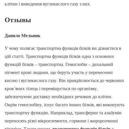
клітин і виведення вуглекислого газу з них.
Отзывы
Данило Мельник
У чому полягає транспортна функція білків ви дізнаєтеся в
цій статті. Транспортна функція білків одна з основних
функцій білків – транспортна. Гемоглобін – дихальний
пігмент крові людини, що беруть участь у перенесенні
кисню і вуглекислого газу. Він прикріплюється до червоних
кров’яних тілець і переміщується по організму,
забезпечуючи доставку необхідних речовин до клітин.
Окрім гемоглобіну, існує багато інших білків, які виконують
транспортну функцію. Наприклад, трансферин та альбумін
переносять різні мікроелементи, гормони і жиророзчинні
транспортна функція білків
вітаміни. Таким чином,
є