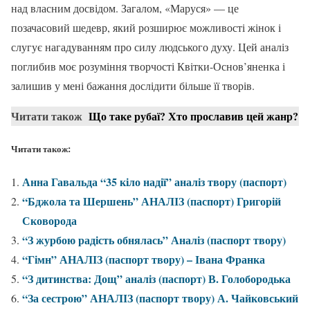
над власним досвідом. Загалом, «Маруся» — це
позачасовий шедевр, який розширює можливості жінок і
слугує нагадуванням про силу людського духу. Цей аналіз
поглибив моє розуміння творчості Квітки-Основ’яненка і
залишив у мені бажання дослідити більше її творів.
Читати також
Що таке рубаї? Хто прославив цей жанр?
Читати також:
Анна Гавальда “35 кіло надії” аналіз твору (паспорт)
“Бджола та Шершень” АНАЛІЗ (паспорт) Григорій
Сковорода
“З журбою радість обнялась” Аналіз (паспорт твору)
“Гімн” АНАЛІЗ (паспорт твору) – Івана Франка
“З дитинства: Дощ” аналіз (паспорт) В. Голобородька
“За сестрою” АНАЛІЗ (паспорт твору) А. Чайковський