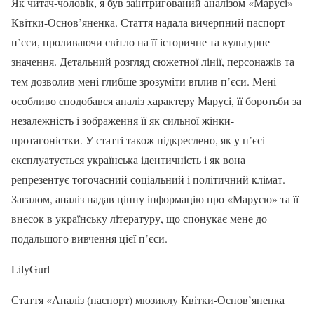
Як читач-чоловік, я був заінтригований аналізом «Марусі»
Квітки-Основ’яненка. Стаття надала вичерпний паспорт
п’єси, проливаючи світло на її історичне та культурне
значення. Детальний розгляд сюжетної лінії, персонажів та
тем дозволив мені глибше зрозуміти вплив п’єси. Мені
особливо сподобався аналіз характеру Марусі, її боротьби за
незалежність і зображення її як сильної жінки-
протагоністки. У статті також підкреслено, як у п’єсі
експлуатується українська ідентичність і як вона
репрезентує тогочасний соціальний і політичний клімат.
Загалом, аналіз надав цінну інформацію про «Марусю» та її
внесок в українську літературу, що спонукає мене до
подальшого вивчення цієї п’єси.
LilyGurl
Стаття «Аналіз (паспорт) мюзиклу Квітки-Основ’яненка