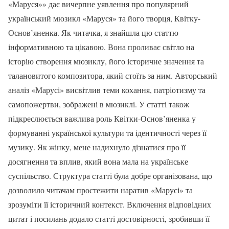
«Маруся»» дає вичерпне уявлення про популярний
український мюзикл «Маруся» та його творця, Квітку-
Основ’яненка. Як читачка, я знайшла цю статтю
інформативною та цікавою. Вона проливає світло на
історію створення мюзиклу, його історичне значення та
талановитого композитора, який стоїть за ним. Авторський
аналіз «Марусі» висвітлив теми кохання, патріотизму та
самопожертви, зображені в мюзиклі. У статті також
підкреслюється важлива роль Квітки-Основ’яненка у
формуванні української культури та ідентичності через її
музику. Як жінку, мене надихнуло дізнатися про її
досягнення та вплив, який вона мала на українське
суспільство. Структура статті була добре організована, що
дозволило читачам простежити наратив «Марусі» та
зрозуміти її історичний контекст. Включення відповідних
цитат і посилань додало статті достовірності, зробивши її