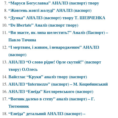
“Маруся Богуславка” АНАЛІЗ (паспорт) твору
“Жовтень жовті жолуді” АНАЛІЗ (паспорт)
“Думка” АНАЛІЗ (паспорт) твору Т. ШЕВЧЕНКА
“De libertate” Аналіз (паспорт твору)
“Ви знаєте, як липа шелестить?” Аналіз (Паспорт) –
Павло Тичина
“І мертвим, і живим, і ненародженим” АНАЛІЗ
(паспорт)
АНАЛІЗ “О слово рідне! Орле скутий!” (паспорт
твору) О.Олесь
Вайсглас “Круки” аналіз твору (паспорт)
АНАЛІЗ “Intermezzo” (паспорт) – М. Коцюбинський
АНАЛІЗ “Енеїда” Котляревського (паспорт)
“Вогник далеко в степу” аналіз (паспорт) – Г.
Тютюнник
“Енеїда” детальний АНАЛІЗ (паспорт) –