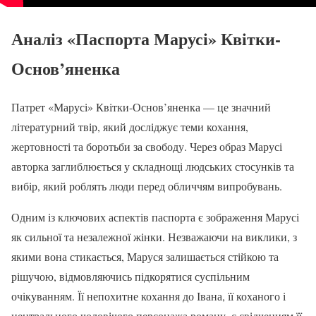
Аналіз «Паспорта Марусі» Квітки-
Основ’яненка
Патрет «Марусі» Квітки-Основ’яненка — це значний
літературний твір, який досліджує теми кохання,
жертовності та боротьби за свободу. Через образ Марусі
авторка заглиблюється у складнощі людських стосунків та
вибір, який роблять люди перед обличчям випробувань.
Одним із ключових аспектів паспорта є зображення Марусі
як сильної та незалежної жінки. Незважаючи на виклики, з
якими вона стикається, Маруся залишається стійкою та
рішучою, відмовляючись підкорятися суспільним
очікуванням. Її непохитне кохання до Івана, її коханого і
центрального чоловічого персонажа роману, є свідченням її