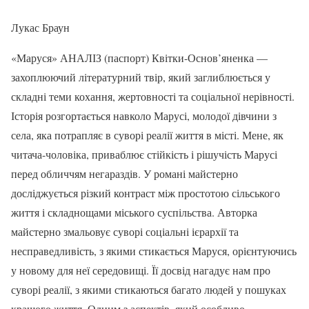
Лукас Браун
«Маруся» АНАЛІЗ (паспорт) Квітки-Основ’яненка —
захоплюючий літературний твір, який заглиблюється у
складні теми кохання, жертовності та соціальної нерівності.
Історія розгортається навколо Марусі, молодої дівчини з
села, яка потрапляє в суворі реалії життя в місті. Мене, як
читача-чоловіка, приваблює стійкість і рішучість Марусі
перед обличчям негараздів. У романі майстерно
досліджується різкий контраст між простотою сільського
життя і складнощами міського суспільства. Авторка
майстерно змальовує суворі соціальні ієрархії та
несправедливість, з якими стикається Маруся, орієнтуючись
у новому для неї середовищі. Її досвід нагадує нам про
суворі реалії, з якими стикаються багато людей у пошуках
кращого життя. Одним з аспектів, який особливо