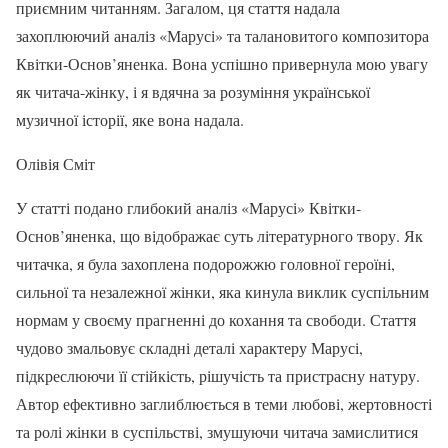
приємним читанням. Загалом, ця стаття надала
захоплюючий аналіз «Марусі» та талановитого композитора
Квітки-Основ’яненка. Вона успішно привернула мою увагу
як читача-жінку, і я вдячна за розуміння української
музичної історії, яке вона надала.
Олівія Сміт
У статті подано глибокий аналіз «Марусі» Квітки-
Основ’яненка, що відображає суть літературного твору. Як
читачка, я була захоплена подорожжю головної героїні,
сильної та незалежної жінки, яка кинула виклик суспільним
нормам у своєму прагненні до кохання та свободи. Стаття
чудово змальовує складні деталі характеру Марусі,
підкреслюючи її стійкість, рішучість та пристрасну натуру.
Автор ефективно заглиблюється в теми любові, жертовності
та ролі жінки в суспільстві, змушуючи читача замислитися