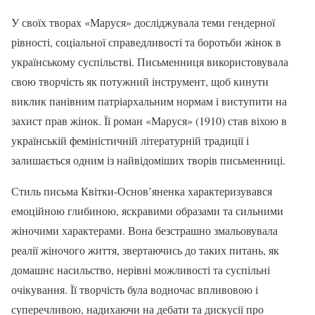
У своїх творах «Маруся» досліджувала теми гендерної
рівності, соціальної справедливості та боротьби жінок в
українському суспільстві. Письменниця використовувала
свою творчість як потужний інструмент, щоб кинути
виклик панівним патріархальним нормам і виступити на
захист прав жінок. Її роман «Маруся» (1910) став віхою в
українській феміністичній літературній традиції і
залишається одним із найвідоміших творів письменниці.
Стиль письма Квітки-Основ’яненка характеризувався
емоційною глибиною, яскравими образами та сильними
жіночими характерами. Вона безстрашно змальовувала
реалії жіночого життя, звертаючись до таких питань, як
домашнє насильство, нерівні можливості та суспільні
очікування. Її творчість була водночас впливовою і
суперечливою, надихаючи на дебати та дискусії про