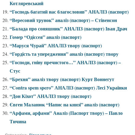
Котляревський
“Господь багатий нас благословив” АНАЛІЗ (паспорт)
“Вересовий трунок” аналіз (паспорт) – Стівенсон
“Балада про соняшник” АНАЛІЗ (паспорт) Іван Драч
Гомер “Одіссея” аналіз (паспорт)
“Маруся Чурай” АНАЛІЗ твору (паспорт)
“Гордість та упередження” аналіз (паспорт) твору
“Господи, гніву пречистого…” АНАЛІЗ (паспорт) –
Стус
“Брехня” аналіз твору (паспорт) Курт Воннегут
“Contra spem spero” АНАЛІЗ (паспорт) Лесі Українки
“Дон Кіхот” АНАЛІЗ твору (паспорт)
Євген Маланюк “Напис на книзі” аналіз (паспорт)
“Арфами, арфами” Аналіз (Паспорт твору) – Павло
Тичина