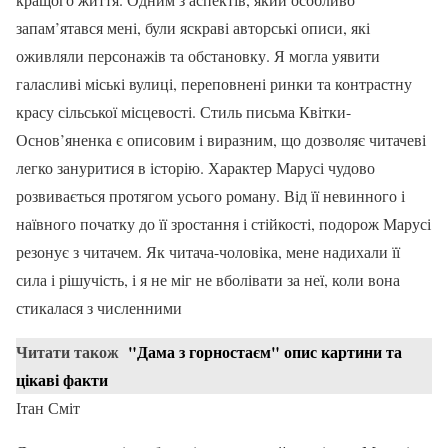
запам’ятався мені, були яскраві авторські описи, які
оживляли персонажів та обстановку. Я могла уявити
галасливі міські вулиці, переповнені ринки та контрастну
красу сільської місцевості. Стиль письма Квітки-
Основ’яненка є описовим і виразним, що дозволяє читачеві
легко зануритися в історію. Характер Марусі чудово
розвивається протягом усього роману. Від її невинного і
наївного початку до її зростання і стійкості, подорож Марусі
резонує з читачем. Як читача-чоловіка, мене надихали її
сила і рішучість, і я не міг не вболівати за неї, коли вона
стикалася з численними
Читати також
"Дама з горностаєм" опис картини та
цікаві факти
Ітан Сміт