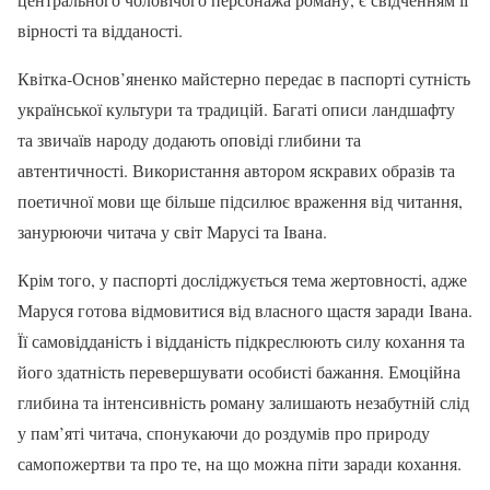
вірності та відданості.
Квітка-Основ’яненко майстерно передає в паспорті сутність
української культури та традицій. Багаті описи ландшафту
та звичаїв народу додають оповіді глибини та
автентичності. Використання автором яскравих образів та
поетичної мови ще більше підсилює враження від читання,
занурюючи читача у світ Марусі та Івана.
Крім того, у паспорті досліджується тема жертовності, адже
Маруся готова відмовитися від власного щастя заради Івана.
Її самовідданість і відданість підкреслюють силу кохання та
його здатність перевершувати особисті бажання. Емоційна
глибина та інтенсивність роману залишають незабутній слід
у пам’яті читача, спонукаючи до роздумів про природу
самопожертви та про те, на що можна піти заради кохання.