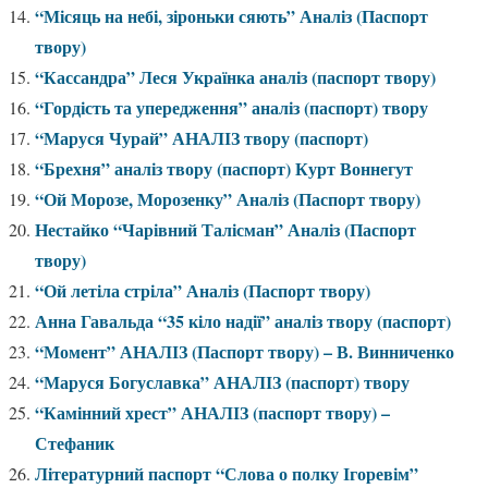
“Місяць на небі, зіроньки сяють” Аналіз (Паспорт
твору)
“Кассандра” Леся Українка аналіз (паспорт твору)
“Гордість та упередження” аналіз (паспорт) твору
“Маруся Чурай” АНАЛІЗ твору (паспорт)
“Брехня” аналіз твору (паспорт) Курт Воннегут
“Ой Морозе, Морозенку” Аналіз (Паспорт твору)
Нестайко “Чарівний Талісман” Аналіз (Паспорт
твору)
“Ой летіла стріла” Аналіз (Паспорт твору)
Анна Гавальда “35 кіло надії” аналіз твору (паспорт)
“Момент” АНАЛІЗ (Паспорт твору) – В. Винниченко
“Маруся Богуславка” АНАЛІЗ (паспорт) твору
“Камінний хрест” АНАЛІЗ (паспорт твору) –
Стефаник
Літературний паспорт “Слова о полку Ігоревім”