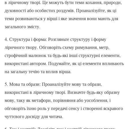
в ліричному творі. Це можуть бути теми кохання, природи,
духовності або особистих роздумів. Проаналізуйте, як ці
теми розвиваються у вірші і яке значення вони мають для
загального змісту.
4. Структура і форма: Розгляньте структуру і форму
ліричного твору. Обговоріть схему римування, метр,
строфічний малюнок та будь-які інші структурні елементи,
використані автором. Подумайте, як ці елементи впливають
на загальну течію та вплив вірша.
5. Мова та образи: Проаналізуйте мову та образи,
використані в ліричному творі. Визначте будь-яку образну
мову, таку як метафори, порівняння або уособлення, і
обговоріть їхню роль у передачі сенсу і створенні яскравого
чуттєвого досвіду для читача.
6. Тон і настрій: Дослідіть тон і настрій ліричного твору.