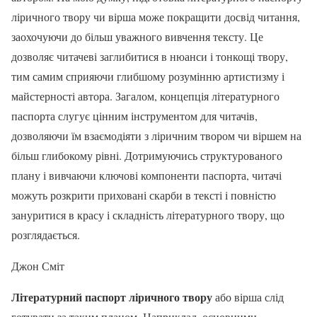
ліричного твору чи вірша може покращити досвід читання,
заохочуючи до більш уважного вивчення тексту. Це
дозволяє читачеві заглибитися в нюанси і тонкощі твору,
тим самим сприяючи глибшому розумінню артистизму і
майстерності автора. Загалом, концепція літературного
паспорта слугує цінним інструментом для читачів,
дозволяючи їм взаємодіяти з ліричним твором чи віршем на
більш глибокому рівні. Дотримуючись структурованого
плану і вивчаючи ключові компоненти паспорта, читачі
можуть розкрити приховані скарби в тексті і повністю
зануритися в красу і складність літературного твору, що
розглядається.
Джон Сміт
Літературний паспорт ліричного твору
або вірша слід
готувати за таким планом. Наприклад, основними