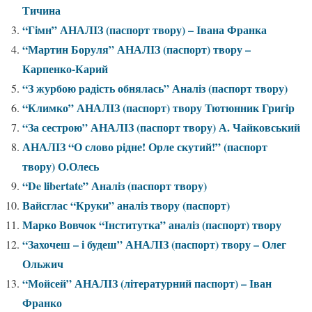
Тичина
“Гімн” АНАЛІЗ (паспорт твору) – Івана Франка
“Мартин Боруля” АНАЛІЗ (паспорт) твору –
Карпенко-Карий
“З журбою радість обнялась” Аналіз (паспорт твору)
“Климко” АНАЛІЗ (паспорт) твору Тютюнник Григір
“За сестрою” АНАЛІЗ (паспорт твору) А. Чайковський
АНАЛІЗ “О слово рідне! Орле скутий!” (паспорт
твору) О.Олесь
“De libertate” Аналіз (паспорт твору)
Вайсглас “Круки” аналіз твору (паспорт)
Марко Вовчок “Інститутка” аналіз (паспорт) твору
“Захочеш – і будеш” АНАЛІЗ (паспорт) твору – Олег
Ольжич
“Мойсей” АНАЛІЗ (літературний паспорт) – Іван
Франко