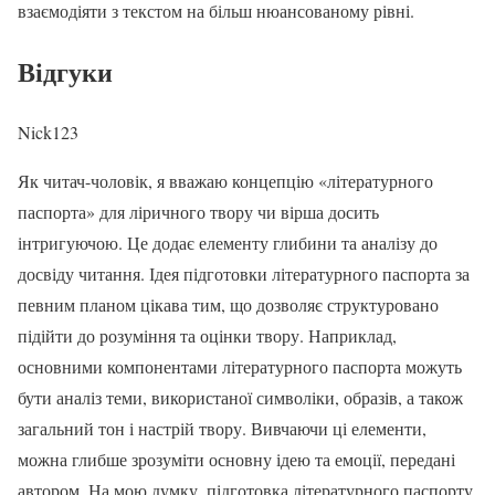
взаємодіяти з текстом на більш нюансованому рівні.
Відгуки
Nick123
Як читач-чоловік, я вважаю концепцію «літературного
паспорта» для ліричного твору чи вірша досить
інтригуючою. Це додає елементу глибини та аналізу до
досвіду читання. Ідея підготовки літературного паспорта за
певним планом цікава тим, що дозволяє структуровано
підійти до розуміння та оцінки твору. Наприклад,
основними компонентами літературного паспорта можуть
бути аналіз теми, використаної символіки, образів, а також
загальний тон і настрій твору. Вивчаючи ці елементи,
можна глибше зрозуміти основну ідею та емоції, передані
автором. На мою думку, підготовка літературного паспорту