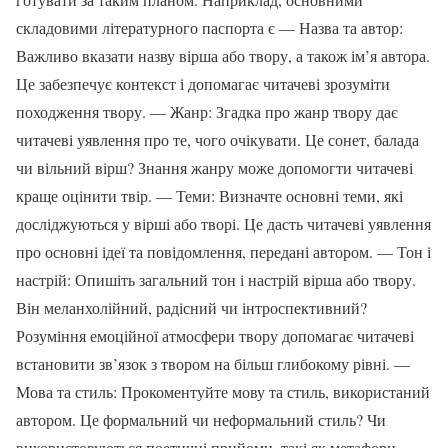
складовими літературного паспорта є — Назва та автор:
Важливо вказати назву вірша або твору, а також ім’я автора.
Це забезпечує контекст і допомагає читачеві зрозуміти
походження твору. — Жанр: Згадка про жанр твору дає
читачеві уявлення про те, чого очікувати. Це сонет, балада
чи вільний вірш? Знання жанру може допомогти читачеві
краще оцінити твір. — Теми: Визначте основні теми, які
досліджуються у вірші або творі. Це дасть читачеві уявлення
про основні ідеї та повідомлення, передані автором. — Тон і
настрій: Опишіть загальний тон і настрій вірша або твору.
Він меланхолійний, радісний чи інтроспективний?
Розуміння емоційної атмосфери твору допомагає читачеві
встановити зв’язок з твором на більш глибокому рівні. —
Мова та стиль: Прокоментуйте мову та стиль, використаний
автором. Це формальний чи неформальний стиль? Чи
використовуються поетичні прийоми, такі як метафори,