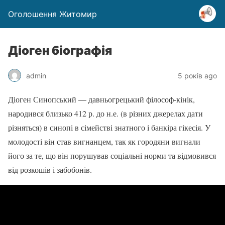
Оголошення Житомир
Діоген біографія
admin
5 років ago
Діоген Синопський — давньогрецький філософ-кінік,
народився близько 412 р. до н.е. (в різних джерелах дати
різняться) в синопі в сімействі знатного і банкіра гікесія. У
молодості він став вигнанцем, так як городяни вигнали
його за те, що він порушував соціальні норми та відмовився
від розкошів і забобонів.