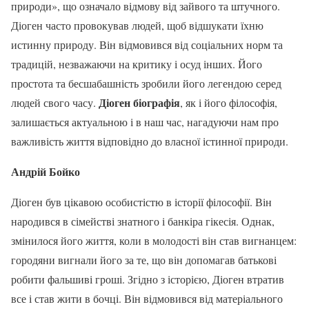
природи», що означало відмову від зайвого та штучного.
Діоген часто провокував людей, щоб відшукати їхню
истинну природу. Він відмовився від соціальних норм та
традицій, незважаючи на критику і осуд інших. Його
простота та бесшабашність зробили його легендою серед
Діоген біографія
людей свого часу.
, як і його філософія,
залишається актуальною і в наш час, нагадуючи нам про
важливість життя відповідно до власної істинної природи.
Андрій Бойко
Діоген був цікавою особистістю в історії філософії. Він
народився в сімействі знатного і банкіра гікесія. Однак,
змінилося його життя, коли в молодості він став вигнанцем:
городяни вигнали його за те, що він допомагав батькові
робити фальшиві гроші. Згідно з історією, Діоген втратив
все і став жити в бочці. Він відмовився від матеріального