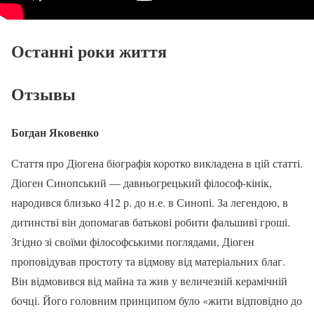
Останні роки життя
Отзывы
Богдан Яковенко
Стаття про Діогена біографія коротко викладена в цій статті.
Діоген Синопський — давньогрецький філософ-кінік,
народився близько 412 р. до н.е. в Синопі. За легендою, в
дитинстві він допомагав батькові робити фальшиві гроші.
Згідно зі своїми філософськими поглядами, Діоген
проповідував простоту та відмову від матеріальних благ.
Він відмовився від майна та жив у величезній керамічній
бочці. Його головним принципом було «жити відповідно до