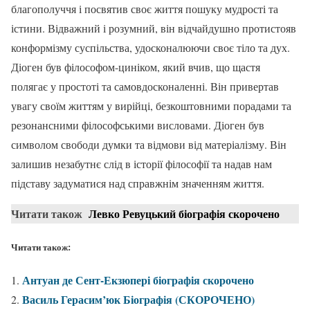
благополуччя і посвятив своє життя пошуку мудрості та
істини. Відважний і розумний, він відчайдушно протистояв
конформізму суспільства, удосконалюючи своє тіло та дух.
Діоген був філософом-циніком, який вчив, що щастя
полягає у простоті та самовдосконаленні. Він привертав
увагу своїм життям у вирійці, безкоштовними порадами та
резонансними філософськими висловами. Діоген був
символом свободи думки та відмови від матеріалізму. Він
залишив незабутнє слід в історії філософії та надав нам
підставу задуматися над справжнім значенням життя.
Читати також
Левко Ревуцький біографія скорочено
Читати також:
Антуан де Сент-Екзюпері біографія скорочено
Василь Герасим’юк Біографія (СКОРОЧЕНО)