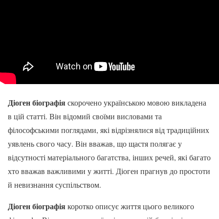
Діоген біографія
скорочено українською мовою викладена
в цій статті. Він відомий своїми висловами та
філософськими поглядами, які відрізнялися від традиційних
уявлень свого часу. Він вважав, що щастя полягає у
відсутності матеріального багатства, інших речей, які багато
хто вважав важливими у житті. Діоген прагнув до простоти
й невизнання суспільством.
Діоген біографія
коротко описує життя цього великого