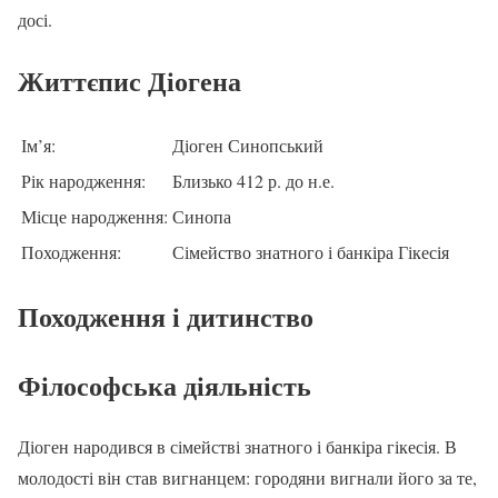
досі.
Життєпис Діогена
Ім’я:
Діоген Синопський
Рік народження:
Близько 412 р. до н.е.
Місце народження:
Синопа
Походження:
Сімейство знатного і банкіра Гікесія
Походження і дитинство
Філософська діяльність
Діоген народився в сімействі знатного і банкіра гікесія. В
молодості він став вигнанцем: городяни вигнали його за те,