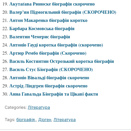
Акутаґава Рюноске біографія скорочено
Валер’ян Підмогильний біографія (СКОРОЧЕНО)
Антон Макаренко біографія коротко
Барбара Космовська біографія
Валентин Чемерис біографія
Антоніо Гауді коротка біографія (скорочено)
Артюр Рембо біографія (Скорочено)
Василь Костянтин Острозький коротка біографія
Василь Стус Біографія (СКОРОЧЕНО)
Антоніо Вівальді біографія скорочено
Астрід Ліндгрен біографія скорочено
Анна Гавальда Біографія та Цікаві факти
Categories:
Література
Tags:
біографія,
,
Діоген
,
Література