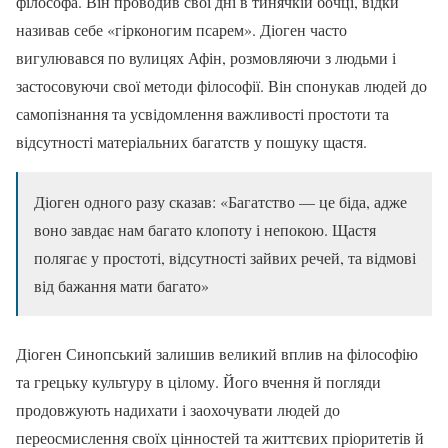
філософа. Він проводив свої дні в тинячкій бочці, відки
називав себе «гірконогим псарем». Діоген часто
вигулювався по вулицях Афін, розмовляючи з людьми і
застосовуючи свої методи філософії. Він спонукав людей до
самопізнання та усвідомлення важливості простоти та
відсутності матеріальних багатств у пошуку щастя.
Діоген одного разу сказав: «Багатство — це біда, адже
воно завдає нам багато клопоту і непокою. Щастя
полягає у простоті, відсутності зайвих речей, та відмові
від бажання мати багато»
Діоген Синопський залишив великий вплив на філософію
та грецьку культуру в цілому. Його вчення й погляди
продовжують надихати і заохочувати людей до
переосмислення своїх цінностей та життєвих пріоритетів й