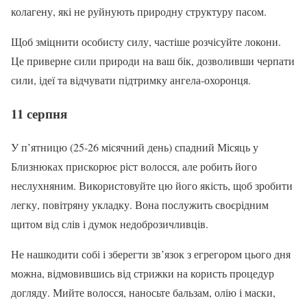
колагену, які не руйнують природну структуру пасом.
Щоб зміцнити особисту силу, частіше розчісуйте локони.
Це приверне сили природи на ваш бік, дозволивши черпати
сили, ідеї та відчувати підтримку ангела-охоронця.
11 серпня
У п’ятницю (25-26 місячний день) спадний Місяць у
Близнюках прискорює ріст волосся, але робить його
неслухняним. Використовуйте цю його якість, щоб зробити
легку, повітряну укладку. Вона послужить своєрідним
щитом від слів і думок недоброзичливців.
Не нашкодити собі і зберегти зв’язок з егрегором цього дня
можна, відмовившись від стрижки на користь процедур
догляду. Мийте волосся, наносьте бальзам, олію і маски,