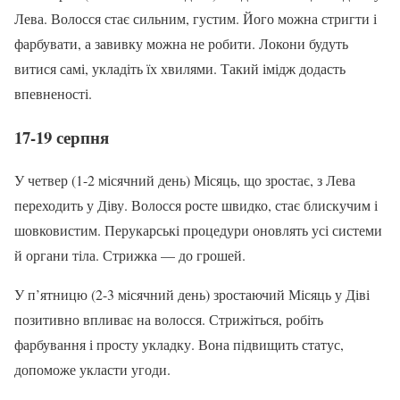
Лева. Волосся стає сильним, густим. Його можна стригти і
фарбувати, а завивку можна не робити. Локони будуть
витися самі, укладіть їх хвилями. Такий імідж додасть
впевненості.
17-19 серпня
У четвер (1-2 місячний день) Місяць, що зростає, з Лева
переходить у Діву. Волосся росте швидко, стає блискучим і
шовковистим. Перукарські процедури оновлять усі системи
й органи тіла. Стрижка — до грошей.
У п’ятницю (2-3 місячний день) зростаючий Місяць у Діві
позитивно впливає на волосся. Стрижіться, робіть
фарбування і просту укладку. Вона підвищить статус,
допоможе укласти угоди.