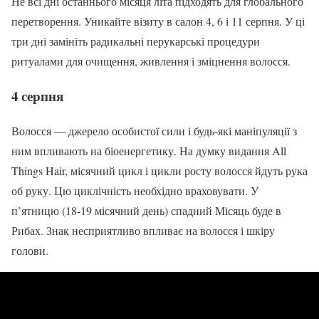
Не всі дні останнього місяця літа підходять для глобального
перетворення. Уникайте візиту в салон 4, 6 і 11 серпня. У ці
три дні замініть радикальні перукарські процедури
ритуалами для очищення, живлення і зміцнення волосся.
4 серпня
Волосся — джерело особистої сили і будь-які маніпуляції з
ним впливають на біоенергетику. На думку видання All
Things Hair, місячний цикл і цикли росту волосся йдуть рука
об руку. Цю циклічність необхідно враховувати. У
п’ятницю (18-19 місячний день) спадний Місяць буде в
Рибах. Знак несприятливо впливає на волосся і шкіру
голови.