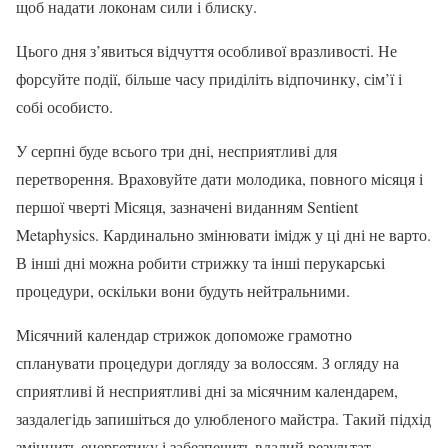
щоб надати локонам сили і блиску.
Цього дня з’явиться відчуття особливої вразливості. Не
форсуйте події, більше часу приділіть відпочинку, сім’ї і
собі особисто.
У серпні буде всього три дні, несприятливі для
перетворення. Враховуйте дати молодика, повного місяця і
першої чверті Місяця, зазначені виданням Sentient
Metaphysics. Кардинально змінювати імідж у ці дні не варто.
В інші дні можна робити стрижку та інші перукарські
процедури, оскільки вони будуть нейтральними.
Місячний календар стрижок допоможе грамотно
спланувати процедури догляду за волоссям. З огляду на
сприятливі й несприятливі дні за місячним календарем,
заздалегідь запишіться до улюбленого майстра. Такий підхід
зміцнить енергетику і забезпечить вдалий результат