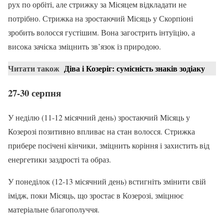
рух по орбіті, але стрижку за Місяцем відкладати не
потрібно. Стрижка на зростаючий Місяць у Скорпіоні
зробить волосся густішим. Вона загострить інтуїцію, а
висока зачіска зміцнить зв’язок із природою.
Читати також
Діва і Козеріг: сумісність знаків зодіаку
27-30 серпня
У неділю (11-12 місячний день) зростаючий Місяць у
Козерозі позитивно впливає на стан волосся. Стрижка
прибере посічені кінчики, зміцнить коріння і захистить від
енергетики заздрості та образ.
У понеділок (12-13 місячний день) встигніть змінити свій
імідж, поки Місяць, що зростає в Козерозі, зміцнює
матеріальне благополуччя.