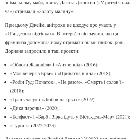
знімальному майданчику Дакота Джонсон («У ритмі ча-ча-
ча») отримали «Золоту малину».
При цьому Джеймі анітрохи не шкодує про участь у
«П’ятдесяти відтінках». В інтерв’ю він заявив, що ця
франшиза допомогла йому отримати більш глибокі ролі.
Дорнана запросили в такі проекти:
«Облога Жадовіля» і «Антропоїд» (2016);
«Моя вечеря з Ерве» і «Приватна війна» (2018);
«Робін Гуд: Початок», «Не разом», «Смерть і солов’ї»
(2018);
«Грань часу» і «Любов на трьох» (2019);
«Дика парочка» (2020);
«Белфаст» і «Барб і Зірка їдуть у Віста-дель-Мар» (2021);
«Турист» (2022-2023).
Де зараз знімається Джеймі Дорнан? У 2023 році вийшов