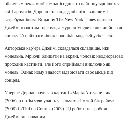
обличчям рекламної компанії одного з найпопулярніших у
світі ароматів. Дорнан ставав дедалі впізнаванішим і
затребуванішим. Видання The New York Times назвало
Джеймі «золотим торсом», а журнал Vogue включив його до
списку 25 найкрасивіших чоловіків-моделей усіх часів.
Акторська кар’єра Джеймі складалася складніше, ніж
модельна. Мріючи блищати на екрані, чоловік неодноразово
проходив кастинги, але його сприймали виключно як
модель. Однак йому вдалося відвоювати своє місце під
сонцем.
Уперше Дорнан знявся в картині «Марія-Антуанетта»
(2006), а потім узяв участь у фільмах «По той бік рейву»
(2008) і «Тіні на Сонці» (2009). Ці роботи не зробили
Джеймі впізнаваним.