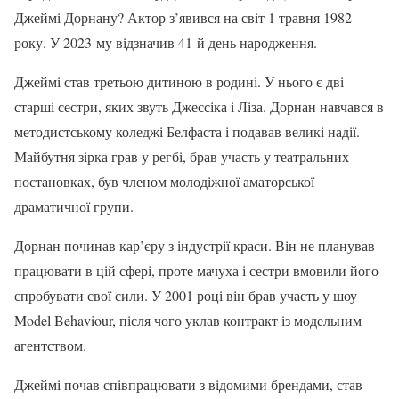
Джеймі Дорнану? Актор з’явився на світ 1 травня 1982
року. У 2023-му відзначив 41-й день народження.
Джеймі став третьою дитиною в родині. У нього є дві
старші сестри, яких звуть Джессіка і Ліза. Дорнан навчався в
методистському коледжі Белфаста і подавав великі надії.
Майбутня зірка грав у регбі, брав участь у театральних
постановках, був членом молодіжної аматорської
драматичної групи.
Дорнан починав кар’єру з індустрії краси. Він не планував
працювати в цій сфері, проте мачуха і сестри вмовили його
спробувати свої сили. У 2001 році він брав участь у шоу
Model Behaviour, після чого уклав контракт із модельним
агентством.
Джеймі почав співпрацювати з відомими брендами, став