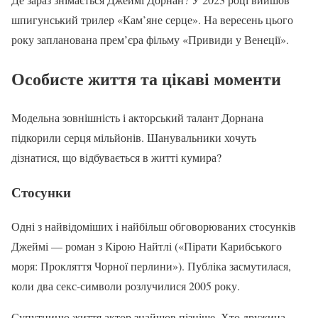
шпигунський трилер «Кам’яне серце». На вересень цього
року запланована прем’єра фільму «Привиди у Венеції».
Особисте життя та цікаві моменти
Модельна зовнішність і акторський талант Дорнана
підкорили серця мільйонів. Шанувальники хочуть
дізнатися, що відбувається в житті кумира?
Стосунки
Одні з найвідоміших і найбільш обговорюваних стосунків
Джеймі — роман з Кірою Найтлі («Пірати Карибського
моря: Прокляття Чорної перлини»). Публіка засмутилася,
коли два секс-символи розлучилися 2005 року.
Супутницю життя актор знайшов пізніше. Хто дружина