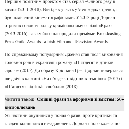
Першим помітним проектом став серіал «Одного разу в
казці» (2011-2018). Він брав участь у 9 епізодах стрічки, і
був помічений кінематографістами. У 2013 році Дорнан
отримав головну роль у кримінальному серіалі «Крах»
(2013-2016), за яку його нагородили преміями Broadcasting
Press Guild Awards та Irish Film and Television Awards.
По-справжньому популярним Джеймі став після виконання
головної ролі в екранізації роману «П’ятдесят відтінків
сірого» (2015). До образу Крістіана Грея Дорнан повертався
ще двічі в картині «На п’ятдесят відтінків темніше» (2017) і
«П’ятдесят відтінків свободи» (2018).
Читати також
Смішні фрази та афоризми зі змістом: 50+
висловлювань
Усі частини окупилися у понад 6 разів, проте критики та
глядачі залишилися незадоволені. Дорнан і його колега по