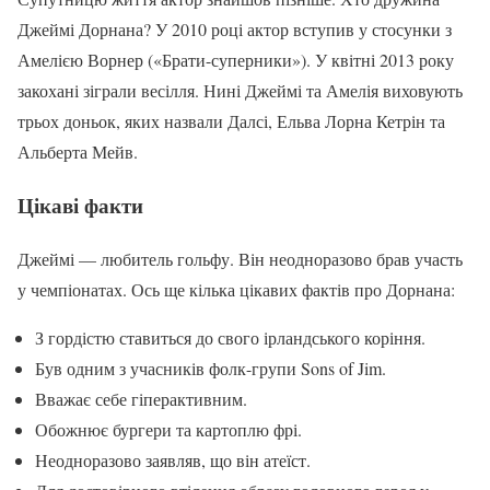
Джеймі Дорнана? У 2010 році актор вступив у стосунки з
Амелією Ворнер («Брати-суперники»). У квітні 2013 року
закохані зіграли весілля. Нині Джеймі та Амелія виховують
трьох доньок, яких назвали Далсі, Ельва Лорна Кетрін та
Альберта Мейв.
Цікаві факти
Джеймі — любитель гольфу. Він неодноразово брав участь
у чемпіонатах. Ось ще кілька цікавих фактів про Дорнана:
З гордістю ставиться до свого ірландського коріння.
Був одним з учасників фолк-групи Sons of Jim.
Вважає себе гіперактивним.
Обожнює бургери та картоплю фрі.
Неодноразово заявляв, що він атеїст.