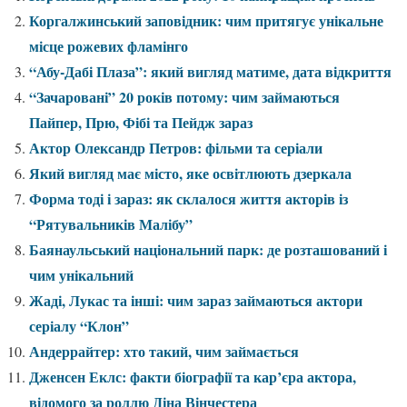
Коргалжинський заповідник: чим притягує унікальне
місце рожевих фламінго
“Абу-Дабі Плаза”: який вигляд матиме, дата відкриття
“Зачаровані” 20 років потому: чим займаються
Пайпер, Прю, Фібі та Пейдж зараз
Актор Олександр Петров: фільми та серіали
Який вигляд має місто, яке освітлюють дзеркала
Форма тоді і зараз: як склалося життя акторів із
“Рятувальників Малібу”
Баянаульський національний парк: де розташований і
чим унікальний
Жаді, Лукас та інші: чим зараз займаються актори
серіалу “Клон”
Андеррайтер: хто такий, чим займається
Дженсен Еклс: факти біографії та кар’єра актора,
відомого за роллю Діна Вінчестера