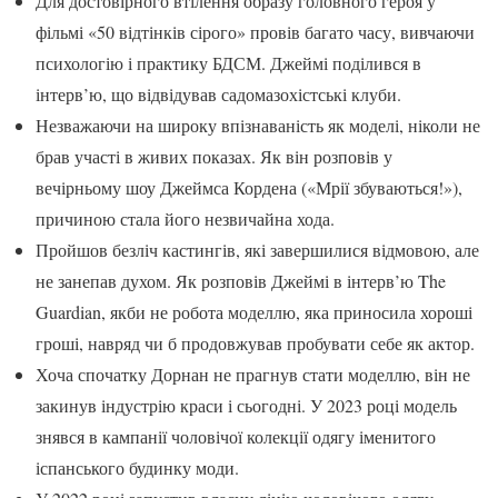
Для достовірного втілення образу головного героя у
фільмі «50 відтінків сірого» провів багато часу, вивчаючи
психологію і практику БДСМ. Джеймі поділився в
інтерв’ю, що відвідував садомазохістські клуби.
Незважаючи на широку впізнаваність як моделі, ніколи не
брав участі в живих показах. Як він розповів у
вечірньому шоу Джеймса Кордена («Мрії збуваються!»),
причиною стала його незвичайна хода.
Пройшов безліч кастингів, які завершилися відмовою, але
не занепав духом. Як розповів Джеймі в інтерв’ю The
Guardian, якби не робота моделлю, яка приносила хороші
гроші, навряд чи б продовжував пробувати себе як актор.
Хоча спочатку Дорнан не прагнув стати моделлю, він не
закинув індустрію краси і сьогодні. У 2023 році модель
знявся в кампанії чоловічої колекції одягу іменитого
іспанського будинку моди.