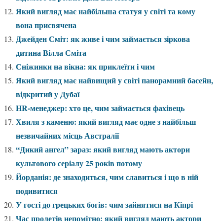
Який вигляд має найбільша статуя у світі та кому
вона присвячена
Джейден Сміт: як живе і чим займається зіркова
дитина Вілла Сміта
Сніжинки на вікна: як приклеїти і чим
Який вигляд має найвищий у світі панорамний басейн,
відкритий у Дубаї
HR-менеджер: хто це, чим займається фахівець
Хвиля з каменю: який вигляд має одне з найбільш
незвичайних місць Австралії
“Дикий ангел” зараз: який вигляд мають актори
культового серіалу 25 років потому
Йорданія: де знаходиться, чим славиться і що в ній
подивитися
У гості до грецьких богів: чим зайнятися на Кіпрі
Час пролетів непомітно: який вигляд мають актори