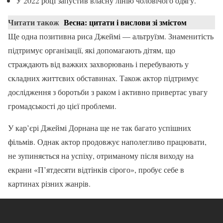
У 2022 році запустив власну лінію чоловічого одягу.
Читати також
Весна: цитати і вислови зі змістом
Ще одна позитивна риса Джеймі — альтруїзм. Знаменитість
підтримує організації, які допомагають дітям, що
страждають від важких захворювань і перебувають у
складних життєвих обставинах. Також актор підтримує
дослідження з боротьби з раком і активно привертає увагу
громадськості до цієї проблеми.
У кар’єрі Джеймі Дорнана ще не так багато успішних
фільмів. Однак актор продовжує наполегливо працювати,
не зупиняється на успіху, отриманому після виходу на
екрани «П’ятдесяти відтінків сірого», пробує себе в
картинах різних жанрів.