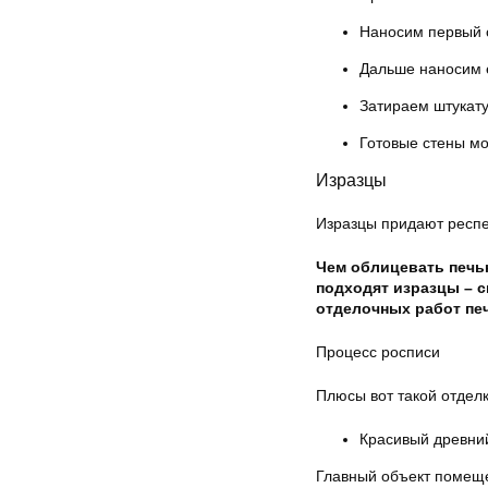
Наносим первый с
Дальше наносим е
Затираем штукату
Готовые стены мо
Изразцы
Изразцы придают респ
Чем облицевать печьк
подходят изразцы – 
отделочных работ пе
Процесс росписи
Плюсы вот такой отделк
Красивый древни
Главный объект помещ