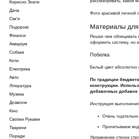
рассматривать, какой м
Корисно Знати
Дача
Фото красивой печной 
Сім'я
Материалы для
Подорожі
Фінанси
Решая чем облицевать п
оформить систему, но 
Акваріум
Собаки
Побелка
Коти
Белый цвет абсолютно 
Електрика
Авто
По традиции бюджетн
конструкции. Использ
Література
добавочных добавок 
Музика
Дозвілля
Инструкция выполнения 
Кіно
Очень тщательно 
Своїми Руками
Пропитываем вод
Тварини
Поради
Увлажнение стенок стр