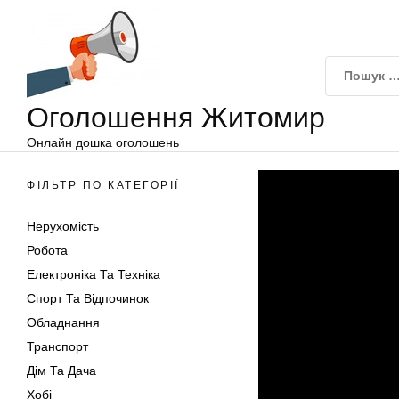
Оголошення
Перейти
Житомир
до
вмісту
Оголошення Житомир
Онлайн дошка оголошень
ФІЛЬТР ПО КАТЕГОРІЇ
Нерухомість
Робота
Електроніка Та Техніка
Спорт Та Відпочинок
Обладнання
Транспорт
Дім Та Дача
Хобі