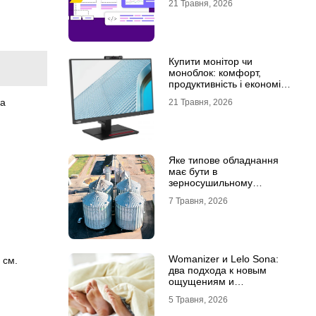
21 Травня, 2026
Купити монітор чи
моноблок: комфорт,
продуктивність і економія
місця
на
21 Травня, 2026
Яке типове обладнання
має бути в
зерносушильному
комплексі
7 Травня, 2026
Womanizer и Lelo Sona:
 см.
два подхода к новым
ощущениям и
технологиям удовольствия
5 Травня, 2026