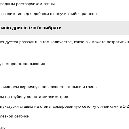
водным растворчиком глины.
азводим гипс для добавки в получившийся раствор.
типів дрилів і як їх вибрати
мендуется разводить в том количестве, какое вы можете потратить 
ую скорость застывания.
 очищаем кирпичную поверхность от пыли и глины.
м на глубину до пяти миллиметров.
тукатурки ставим на стены армированную сеточку с ячейками в 1-2
лезной сеточке
ку.