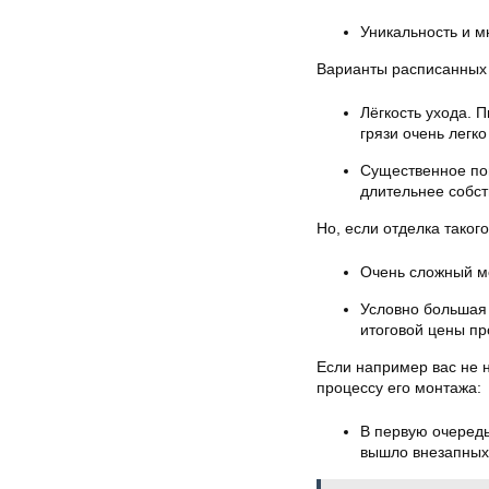
Уникальность и м
Варианты расписанных
Лёгкость ухода. 
грязи очень легко
Существенное пов
длительнее собст
Но, если отделка таког
Очень сложный м
Условно большая 
итоговой цены пр
Если например вас не н
процессу его монтажа:
В первую очередь
вышло внезапных 