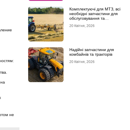
Комплектуючі для МТЗ, всі
необхідні запчастини для
обслуговування та
ремонту
20 Квітня, 2026
вление
Надійні запчастини для
комбайнів та тракторів
ностям:
20 Квітня, 2026
тва.
 на
к
отом не