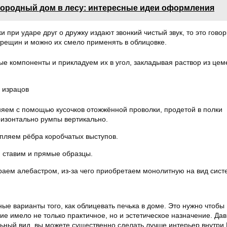
городный дом в лесу: интересные идеи оформления
и при ударе друг о дружку издают звонкий чистый звук, то это говор
трещин и можно их смело применять в облицовке.
е компоненты и прикладуем их в угол, закладывая раствор из цем
 израцов
яем с помощью кусочков отожжённой проволки, продетой в полки
изонтально румпы вертикально.
пляем рёбра коробчатых выступов.
 ставим и прямые образцы.
аем алебастром, из-за чего приобретаем монолитную на вид сист
е варианты того, как облицевать печька в доме. Это нужно чтобы
е имело не только практичное, но и эстетическое назначение. Дав
ьный вид, вы можете существенно сделать лучше интерьер внутри