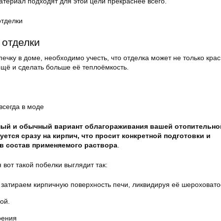
атериал подходят для этой цели прекраснее всего.
отделки
 отделки
ечку в доме, необходимо учесть, что отделка может не только кра
ещё и сделать больше её теплоёмкость.
всегда в моде
ый и обычный вариант облагораживания вашей отопительно
уется сразу на кирпич, что просит конкретной подготовки и
в состав применяемого раствора
.
вот такой побелки выглядит так:
затираем кирпичную поверхность печи, ликвидируя её шероховато
ой.
оения