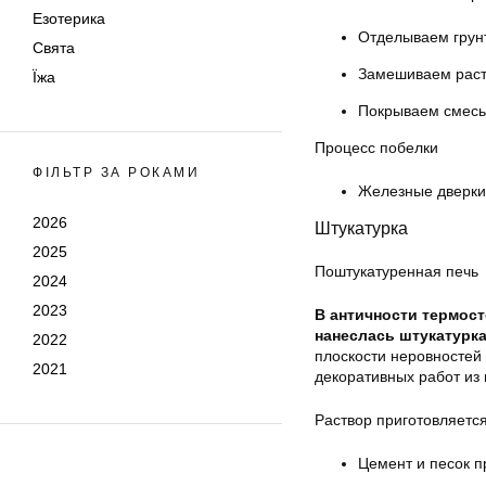
Езотерика
Отделываем грун
Свята
Замешиваем раств
Їжа
Покрываем смесь
Процесс побелки
ФІЛЬТР ЗА РОКАМИ
Железные дверки 
2026
Штукатурка
2025
Поштукатуренная печь
2024
2023
В античности термост
нанеслась штукатурк
2022
плоскости неровностей 
2021
декоративных работ из 
Раствор приготовляется
Цемент и песок п