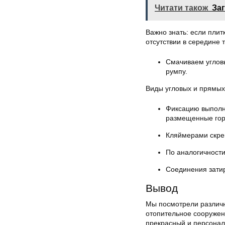
Читати також
За
Важно знать: если плитк
отсутствии в середине 
Смачиваем угловы
румпу.
Виды угловых и прямых
Фиксацию выполн
размещенные гор
Кляймерами скре
По аналогичности
Соединения затир
Вывод
Мы посмотрели различны
отопительное сооружени
прекрасный и персонал