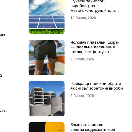
Сучасні технології
виробництва
металоконструкцій для
сонячної енергетики
12 Липня, 2026
сиво
Чоловічі плавальні шорти
— ідеальне поєднання
стилю, комфорту та
свободи рухів
9 Липня, 2026
й
Найкращі причини обрати
якісні залізобетонні вироби
5 Липня, 2026
сть.
Замок заклинило —
советы медвежатников