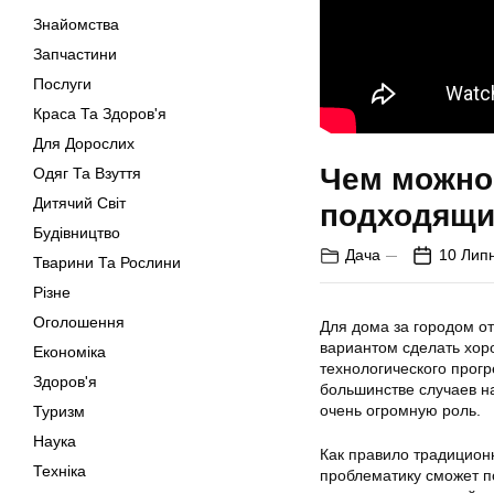
Знайомства
Запчастини
Послуги
Краса Та Здоров'я
Для Дорослих
Чем можно 
Одяг Та Взуття
Дитячий Світ
подходящи
Будівництво
Дача
10 Лип
Тварини Та Рослини
Різне
Оголошення
Для дома за городом о
вариантом сделать хор
Економіка
технологического прогр
Здоров'я
большинстве случаев н
очень огромную роль.
Туризм
Наука
Как правило традицион
Техніка
проблематику сможет п