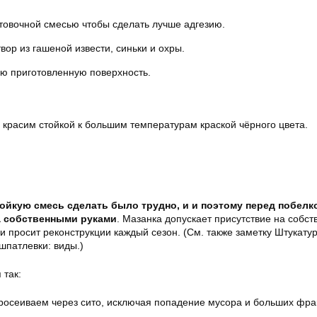
товочной смесью чтобы сделать лучше адгезию.
ор из гашеной извести, синьки и охры.
ю приготовленную поверхность.
красим стойкой к большим температурам краской чёрного цвета.
ойкую смесь сделать было трудно, и и поэтому перед побелк
а собственными руками
. Мазанка допускает присутствие на собст
и просит реконструкции каждый сезон. (См. также заметку Штукату
шпатлевки: виды.)
 так:
росеиваем через сито, исключая попадение мусора и больших фра