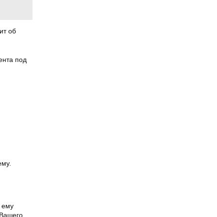
ит об
ента под
ему.
 ему
 Вашего