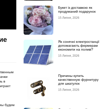
Букет із доставкою як
продуманий подарунок
15 Липня, 2026
ие
Як сонячні електростанції
допомагають фермерам
економити на поливі?
15 Липня, 2026
ственным
Причины купить
качки
качественную фурнитуру
чь в
для шкатулок
играет
15 Липня, 2026
 мы будем