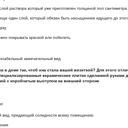
лой раствора который уже приготовлен толщиной пол сантиметра.
ще один слой, который обязан быть насыщеннее идущего до этого
рку.
жно покрывать краской или побелить.
ектабельный замечательный вид
а в доме так, чтоб она стала вашей визиткой? Для этого отли
специализированные керамические плитки сделанной руками 
чей с коробчатым выступом на внешней стороне
.
и:
й вид, придающий солидности всему помещению.
ения