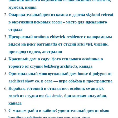
мумбаи, индия
Очаровательный дом из камня и дерева skyland retreat
в окружении вековых сосен – место для идеального
отдыха
Прекрасный особняк chiswick residence с панорамным
видом на реку parramatta от студии arki[vis], чизвик,
пригород сиднея, австралия
Красивый дом в саду: фото стильного особняка в
торонто от студии belzberg architects, канада
Оригинальный многоугольный дом house d polygon от
architect show co. в сага — игра объёма и пространства
Корабль, готовый к отплытию: особняк swanwick
ranch от студии marko simsic, британская колумбия,
канада
С милым рай и в кабине! удивительный дом от olson
kunding architects на острове сан-хуан, сша