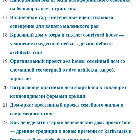
на бульвар сансет-стрип, сша
Волшебный сад – интересные идеи стильного
освещения для вашего маленького рая
Красивый дом у озера в сиэтле: courtyard house —
уединение и чудесный пейзаж. дизайн deforest
architects, сша
Оригинальный проект a+a house: семейный дом со
сломанной геометрией от dva arhitekta, загреб,
хорватия
Потрясающе красивый дом shape loma в эквадоре с
клиновидными формами крыши
Дом-арка: креативный проект семейного жилья в
современном стиле
Как переделать старый деревенский дом: проект fohr
— древние традиции в новом времени от karin matz и
francesco di gregorio, фёр, германия