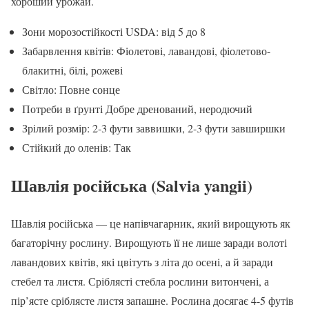
хороший урожай.
Зони морозостійкості USDA: від 5 до 8
Забарвлення квітів: Фіолетові, лавандові, фіолетово-
блакитні, білі, рожеві
Світло: Повне сонце
Потреби в ґрунті Добре дренований, неродючий
Зрілий розмір: 2-3 фути заввишки, 2-3 фути завширшки
Стійкий до оленів: Так
Шавлія російська (Salvia yangii)
Шавлія російська — це напівчагарник, який вирощують як
багаторічну рослину. Вирощують її не лише заради волоті
лавандових квітів, які цвітуть з літа до осені, а й заради
стебел та листя. Сріблясті стебла рослини витончені, а
пір’ясте сріблясте листя запашне. Рослина досягає 4-5 футів