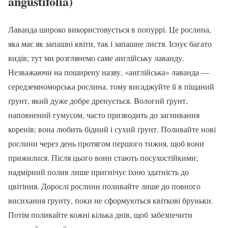
angustifolia)
Лаванда широко використовується в попуррі. Це рослина,
яка має як запашні квіти, так і запашне листя. Існує багато
видів; тут ми розглянемо саме англійську лаванду.
Незважаючи на поширену назву, «англійська» лаванда —
середземноморська рослина, тому висаджуйте її в піщаний
ґрунт, який дуже добре дренується. Вологий ґрунт,
наповнений гумусом, часто призводить до загнивання
коренів; вона любить бідний і сухий ґрунт. Поливайте нові
рослини через день протягом першого тижня, щоб вони
прижилися. Після цього вони стають посухостійкими;
надмірний полив лише пригнічує їхню здатність до
цвітіння. Дорослі рослини поливайте лише до повного
висихання ґрунту, поки не сформуються квіткові бруньки.
Потім поливайте кожні кілька днів, щоб забезпечити