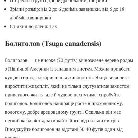
Потреби в ґрунті Добре дренований, піщаний
Зрілий розмір: від 2 до 6 дюймів заввишки, від 6 до 18
дюймів завширшки
Стійкий до оленя: Так
Болиголов (Tsuga canadensis)
Болиголов — це високе (70 футів) вічнозелене дерево родом
з Північної Америки із запашним листям. Можна придбати
кущові сорти, які корисні для живоплотів. Якщо ви хочете
виростити живопліт, який не тільки слугуватиме захистом
приватного життя, але й чудово пахнутиме, спробуйте
болиголов. Болиголов найкраще росте в прохолодному,
вологому, добре дренованому ґрунті. Оскільки він має
неглибоке коріння, захищайте його від сильних вітрів.
Висаджуйте болиголов на відстані 30-40 футів один від
одного.