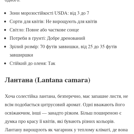
Зони морозостійкості USDA: від 3 до 7
Сорти для квітів: Не вирощують для квітів
Світло: Повне або часткове сонце
Потреби в ґрунті: Добре дренований
Зрілий розмір: 70 футів заввишки, від 25 до 35 футів
завширшки
Стійкий до оленя: Так
Лантана (Lantana camara)
Хоча солестійка лантана, безперечно, має запашне листя, не
всім подобається цитрусовий аромат. Одні вважають його
освіжаючим, інші — занадто різким. Більш поширеною є
думка про красу її квітів, які бувають різних кольорів.
Лантану вирощують як чагарник у теплому кліматі, де вона