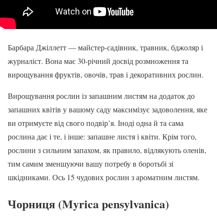
Барбара Джіллетт — майстер-садівник, травник, бджоляр і
журналіст. Вона має 30-річний досвід розмноження та
вирощування фруктів, овочів, трав і декоративних рослин.
Вирощування рослин із запашним листям на додаток до
запашних квітів у вашому саду максимізує задоволення, яке
ви отримуєте від свого подвір’я. Іноді одна й та сама
рослина дає і те, і інше: запашне листя і квіти. Крім того,
рослини з сильним запахом, як правило, відлякують оленів,
тим самим зменшуючи вашу потребу в боротьбі зі
шкідниками. Ось 15 чудових рослин з ароматним листям.
Чорниця (Myrica pensylvanica)