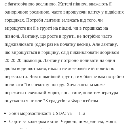
є багаторічною рослиною. Жителі півночі вважають її
однорічною рослиною, часто вирощуючи влітку у підвісних
горщиках. Потреби лантани залежать від того, чи
вирощуєте ви її в ґрунті на півдні, чи в горщиках на
півночі. Лантану, що росте в ґрунті, не потрібно часто
підживлювати (один раз на початку весни). Але лантану,
що вирощується в горщику, слід підживлювати добривом
20-20-20 щомісяця. Лантану потрібно поливати на один
дюйм води щотижня; ніколи не дозволяйте їй повністю
пересихати. Чим піщаніший ґрунт, тим більше вам потрібно
поливати її в спекотну погоду. Хоча лантана може
пережити невеликий мороз, вона гине, коли температура
опускається нижче 28 градусів за Фаренгейтом.
Зони морозостійкості USDA: 7a — 11a
Сорти за кольором квітів: Червоні, помаранчеві, жовті,