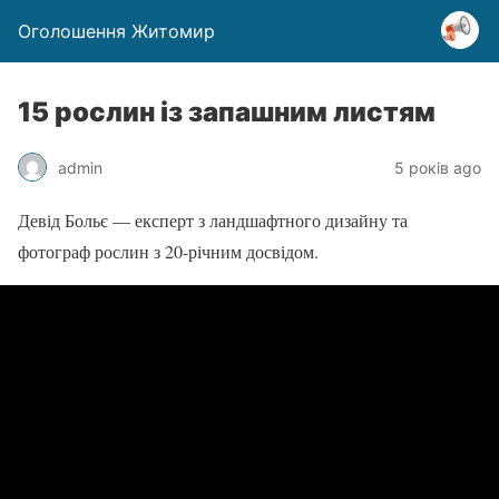
Оголошення Житомир
15 рослин із запашним листям
admin
5 років ago
Девід Больє — експерт з ландшафтного дизайну та
фотограф рослин з 20-річним досвідом.