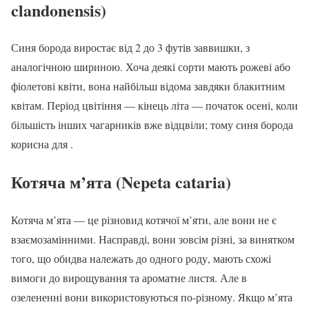
clandonensis)
Синя борода виростає від 2 до 3 футів заввишки, з
аналогічною шириною. Хоча деякі сорти мають рожеві або
фіолетові квіти, вона найбільш відома завдяки блакитним
квітам. Період цвітіння — кінець літа — початок осені, коли
більшість інших чагарників вже відцвіли; тому синя борода
корисна для .
Котяча м’ята (Nepeta cataria)
Котяча м’ята — це різновид котячої м’яти, але вони не є
взаємозамінними. Насправді, вони зовсім різні, за винятком
того, що обидва належать до одного роду, мають схожі
вимоги до вирощування та ароматне листя. Але в
озелененні вони використовуються по-різному. Якщо м’ята