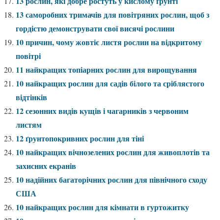
13 рослин, які добре ростуть у кислому ґрунті
13 саморобних тримачів для повітряних рослин, щоб з
гордістю демонструвати свої висячі рослини
10 причин, чому жовтіє листя рослин на відкритому
повітрі
11 найкращих топіарних рослин для вирощування
10 найкращих рослин для садів білого та сріблястого
відтінків
12 сезонних видів кущів і чагарників з червоним
листям
12 ґрунтопокривних рослин для тіні
10 найкращих вічнозелених рослин для живоплотів та
захисних екранів
10 надійних багаторічних рослин для північного сходу
США
10 найкращих рослин для кімнати в гуртожитку