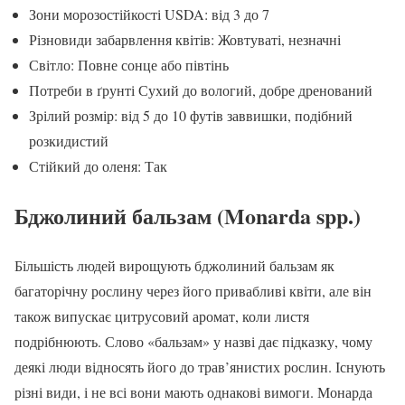
Зони морозостійкості USDA: від 3 до 7
Різновиди забарвлення квітів: Жовтуваті, незначні
Світло: Повне сонце або півтінь
Потреби в ґрунті Сухий до вологий, добре дренований
Зрілий розмір: від 5 до 10 футів заввишки, подібний
розкидистий
Стійкий до оленя: Так
Бджолиний бальзам (Monarda spp.)
Більшість людей вирощують бджолиний бальзам як
багаторічну рослину через його привабливі квіти, але він
також випускає цитрусовий аромат, коли листя
подрібнюють. Слово «бальзам» у назві дає підказку, чому
деякі люди відносять його до трав’янистих рослин. Існують
різні види, і не всі вони мають однакові вимоги. Монарда