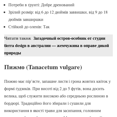
Потреби в ґрунті: Добре дренований
Зрілий розмір: від 6 до 12 дюймів заввишки, від 9 до 18
дюймів завширшки
Стійкий до оленів: Так
Читати також
Загадочный остров-особняк от студии
tierra design в австралии — жемчужина в оправе дикой
природы
Пижмо (Tanacetum vulgare)
Пижмо має пір’ясте, запашне листя і грона жовтих квіток у
формі ґудзиків. При висоті від 2 до 5 футів, вона досить
велика, щоб служити високою або середньою рослиною в
бордюрі. Традиційно його збирали і сушили для
використання в якості трави для засипання, головним