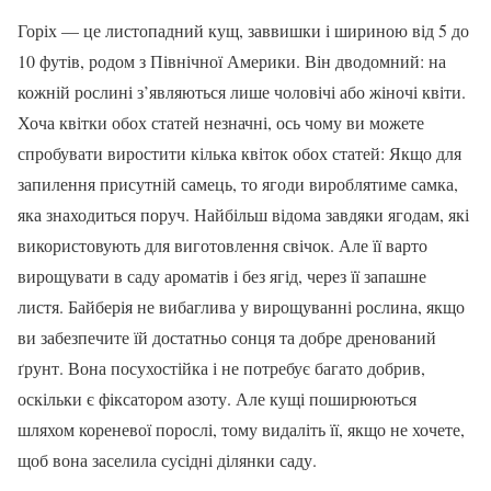
Горіх — це листопадний кущ, заввишки і шириною від 5 до
10 футів, родом з Північної Америки. Він дводомний: на
кожній рослині з’являються лише чоловічі або жіночі квіти.
Хоча квітки обох статей незначні, ось чому ви можете
спробувати виростити кілька квіток обох статей: Якщо для
запилення присутній самець, то ягоди вироблятиме самка,
яка знаходиться поруч. Найбільш відома завдяки ягодам, які
використовують для виготовлення свічок. Але її варто
вирощувати в саду ароматів і без ягід, через її запашне
листя. Байберія не вибаглива у вирощуванні рослина, якщо
ви забезпечите їй достатньо сонця та добре дренований
ґрунт. Вона посухостійка і не потребує багато добрив,
оскільки є фіксатором азоту. Але кущі поширюються
шляхом кореневої порослі, тому видаліть її, якщо не хочете,
щоб вона заселила сусідні ділянки саду.