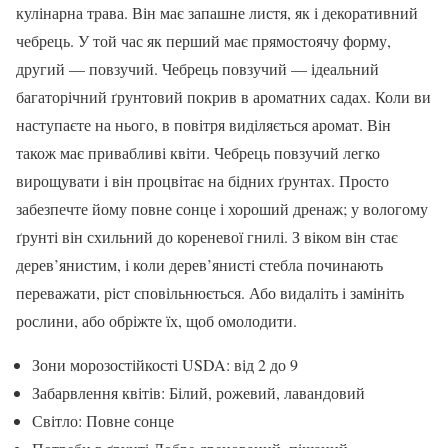
кулінарна трава. Він має запашне листя, як і декоративний
чебрець. У той час як перший має прямостоячу форму,
другий — повзучий. Чебрець повзучий — ідеальний
багаторічний ґрунтовий покрив в ароматних садах. Коли ви
наступаєте на нього, в повітря виділяється аромат. Він
також має привабливі квіти. Чебрець повзучий легко
вирощувати і він процвітає на бідних ґрунтах. Просто
забезпечте йому повне сонце і хороший дренаж; у вологому
ґрунті він схильний до кореневої гнилі. З віком він стає
дерев’янистим, і коли дерев’янисті стебла починають
переважати, ріст сповільнюється. Або видаліть і замініть
рослини, або обріжте їх, щоб омолодити.
Зони морозостійкості USDA: від 2 до 9
Забарвлення квітів: Білий, рожевий, лавандовий
Світло: Повне сонце