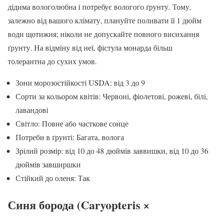
дідима вологолюбна і потребує вологого ґрунту. Тому,
залежно від вашого клімату, плануйте поливати її 1 дюйм
води щотижня; ніколи не допускайте повного висихання
ґрунту. На відміну від неї, фістула монарда більш
толерантна до сухих умов.
Зони морозостійкості USDA: від 3 до 9
Сорти за кольором квітів: Червоні, фіолетові, рожеві, білі,
лавандові
Світло: Повне або часткове сонце
Потреби в ґрунті: Багата, волога
Зрілий розмір: від 10 до 48 дюймів заввишки, від 10 до 36
дюймів завширшки
Стійкий до оленя: Так
Синя борода (Caryopteris ×