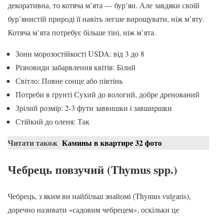
декоративна, то котяча м’ята — бур’ян. Але завдяки своїй
бур’янистій природі її навіть легше вирощувати, ніж м’яту.
Котяча м’ята потребує більше тіні, ніж м’ята.
Зони морозостійкості USDA: від 3 до 8
Різновиди забарвлення квітів: Білий
Світло: Повне сонце або півтінь
Потреби в ґрунті Сухий до вологий, добре дренований
Зрілий розмір: 2-3 фути заввишки і завширшки
Стійкий до оленя: Так
Читати також
Камины в квартире 32 фото
Чебрець повзучий (Thymus spp.)
Чебрець, з яким ви найбільш знайомі (Thymus vulgaris),
доречно називати «садовим чебрецем», оскільки це