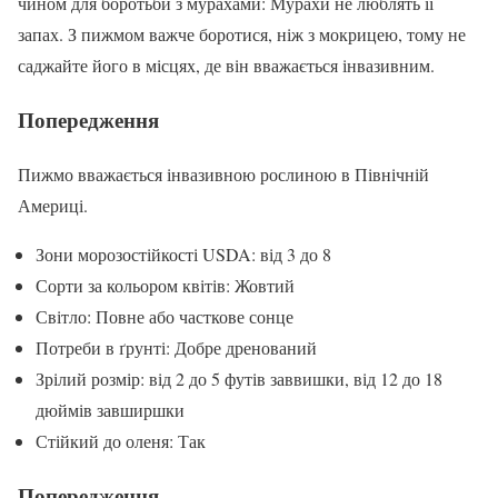
чином для боротьби з мурахами: Мурахи не люблять її
запах. З пижмом важче боротися, ніж з мокрицею, тому не
саджайте його в місцях, де він вважається інвазивним.
Попередження
Пижмо вважається інвазивною рослиною в Північній
Америці.
Зони морозостійкості USDA: від 3 до 8
Сорти за кольором квітів: Жовтий
Світло: Повне або часткове сонце
Потреби в ґрунті: Добре дренований
Зрілий розмір: від 2 до 5 футів заввишки, від 12 до 18
дюймів завширшки
Стійкий до оленя: Так
Попередження