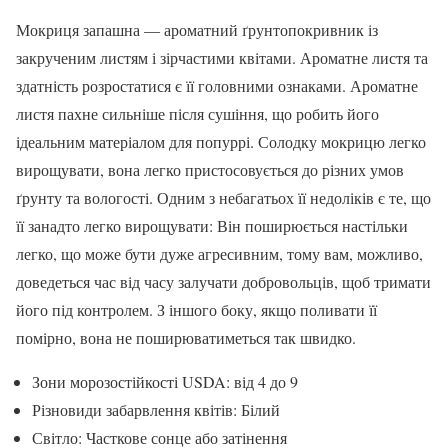
Мокриця запашна — ароматний ґрунтопокривник із
закрученим листям і зірчастими квітами. Ароматне листя та
здатність розростатися є її головними ознаками. Ароматне
листя пахне сильніше після сушіння, що робить його
ідеальним матеріалом для попуррі. Солодку мокрицю легко
вирощувати, вона легко пристосовується до різних умов
ґрунту та вологості. Одним з небагатьох її недоліків є те, що
її занадто легко вирощувати: Він поширюється настільки
легко, що може бути дуже агресивним, тому вам, можливо,
доведеться час від часу залучати добровольців, щоб тримати
його під контролем. З іншого боку, якщо поливати її
помірно, вона не поширюватиметься так швидко.
Зони морозостійкості USDA: від 4 до 9
Різновиди забарвлення квітів: Білий
Світло: Часткове сонце або затінення