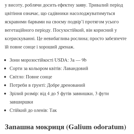
у висоту, роблячи досить ефектну заяву. Тривалий період
цвітіння означає, що садівники насолоджуватимуться
яскравими барвами на своєму подвір’ї протягом усього
вегетаційного періоду. Посухостійкий, він корисний у
ксерискуванні. Це невибаглива рослина; просто забезпечте
їй повне сонце і хороший дренаж.
Зони морозостійкості USDA: 3a — 9b
Сорти за кольором квітів: Лавандовий
Світло: Повне сонце
Потреби в ґрунті: Добре дренований
Зрілий розмір: від 4 до 5 футів заввишки, 3 фути
завширшки
Стійкий до оленів: Так
Запашна мокриця (Galium odoratum)