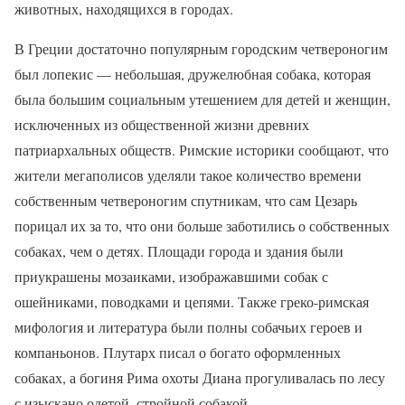
животных, находящихся в городах.
В Греции достаточно популярным городским четвероногим
был лопекис — небольшая, дружелюбная собака, которая
была большим социальным утешением для детей и женщин,
исключенных из общественной жизни древних
патриархальных обществ. Римские историки сообщают, что
жители мегаполисов уделяли такое количество времени
собственным четвероногим спутникам, что сам Цезарь
порицал их за то, что они больше заботились о собственных
собаках, чем о детях. Площади города и здания были
приукрашены мозаиками, изображавшими собак с
ошейниками, поводками и цепями. Также греко-римская
мифология и литература были полны собачьих героев и
компаньонов. Плутарх писал о богато оформленных
собаках, а богиня Рима охоты Диана прогуливалась по лесу
с изыскано одетой, стройной собакой.