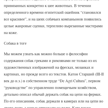
привязанных конкретно к шее животных. В течении
определенного времени египетский ошейник “становился
все красивее”, и на шеях собачьих компаньонов появились
целые жанровые сценки, терпеливо вырезанные мастерами
на коже.
Собака в тоге
Мы можем узнать как можно больше о философии
содержания собак греками и римлянами не только из их
художественных изображений на фресках, мозаиках и
картинах, но прежде всего из текстов. Катон Старший (III-II
век до н.э.) в собственном труде “De Agri Cultura”, первом
“руководстве” по управлению помещичьим хозяйством,
детально описал обычай держать собак на цепи на фермах.
По его описаниям, собак держали в камерах или на цепи во
дворе днем, а ночью отпускали на волю. Като также