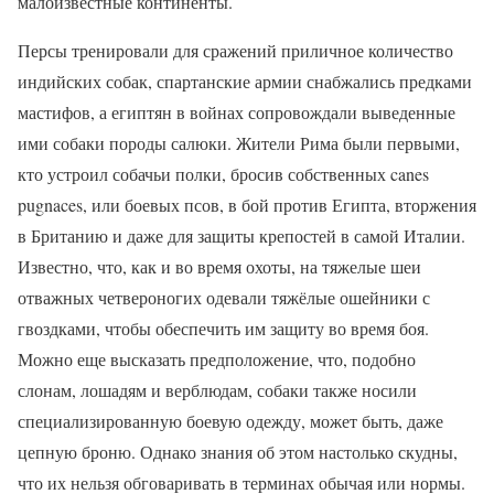
малоизвестные континенты.
Персы тренировали для сражений приличное количество
индийских собак, спартанские армии снабжались предками
мастифов, а египтян в войнах сопровождали выведенные
ими собаки породы салюки. Жители Рима были первыми,
кто устроил собачьи полки, бросив собственных canes
pugnaces, или боевых псов, в бой против Египта, вторжения
в Британию и даже для защиты крепостей в самой Италии.
Известно, что, как и во время охоты, на тяжелые шеи
отважных четвероногих одевали тяжёлые ошейники с
гвоздками, чтобы обеспечить им защиту во время боя.
Можно еще высказать предположение, что, подобно
слонам, лошадям и верблюдам, собаки также носили
специализированную боевую одежду, может быть, даже
цепную броню. Однако знания об этом настолько скудны,
что их нельзя обговаривать в терминах обычая или нормы.