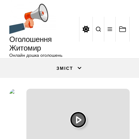
Оголошення
Перейти
Житомир
до
вмісту
Оголошення
Житомир
Онлайн дошка оголошень
ЗМІСТ