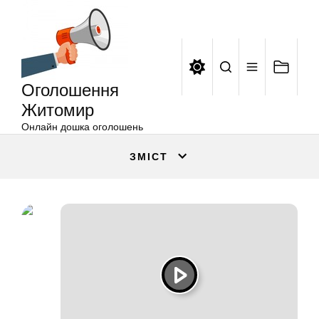
Оголошення
Перейти
Житомир
до
вмісту
Оголошення
Житомир
Онлайн дошка оголошень
ЗМІСТ