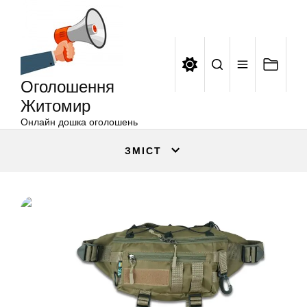
Оголошення
Перейти
Житомир
до
вмісту
Оголошення
Житомир
Онлайн дошка оголошень
ЗМІСТ