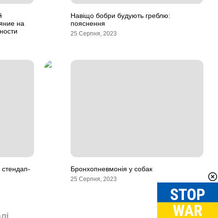
й
Навіщо бобри будують греблю:
яние на
пояснення
ности
25 Серпня, 2023
 стендап-
Бронхопневмонія у собак
25 Серпня, 2023
лі