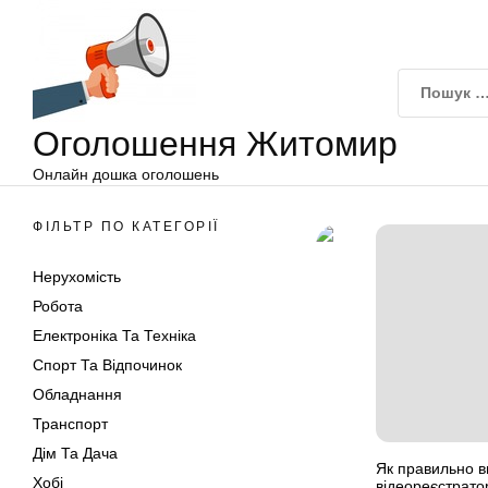
Оголошення
Перейти
Житомир
до
вмісту
Оголошення Житомир
Онлайн дошка оголошень
ФІЛЬТР ПО КАТЕГОРІЇ
Нерухомість
Робота
Електроніка Та Техніка
Спорт Та Відпочинок
Обладнання
Транспорт
Дім Та Дача
Як правильно в
Хобі
відеореєстрат