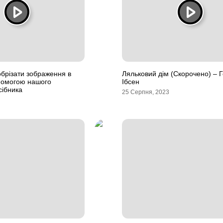
обрізати зображення в
Ляльковий дім (Скорочено) – Г
помогою нашого
Ібсен
сібника
25 Серпня, 2023