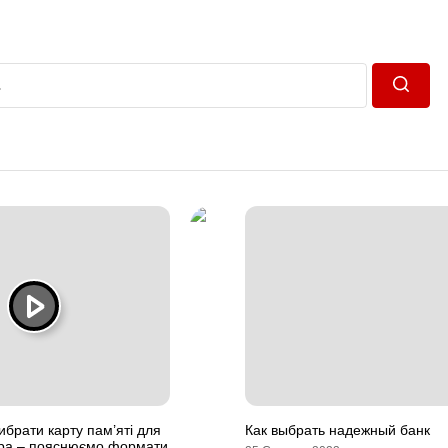
Пошук
ибрати карту пам’яті для
Как выбрать надежный банк
ора – пояснюємо формати