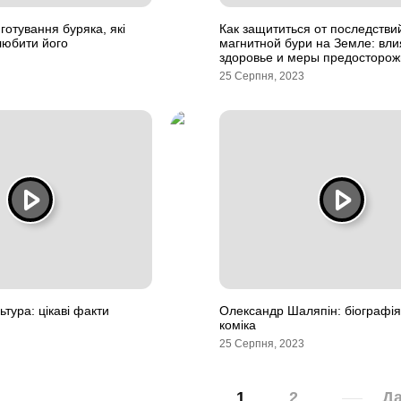
готування буряка, які
Как защититься от последстви
любити його
магнитной бури на Земле: вли
здоровье и меры предосторож
25 Серпня, 2023
ьтура: цікаві факти
Олександр Шаляпін: біографія
коміка
25 Серпня, 2023
1
2
Да